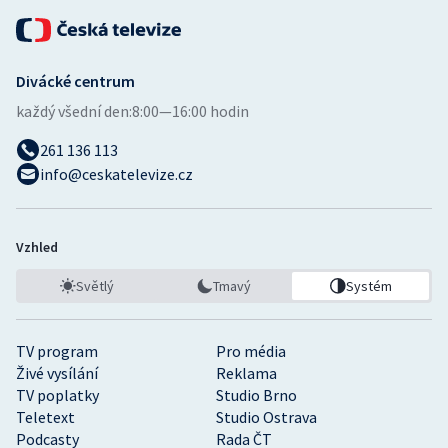
Divácké centrum
každý všední den:
8:00—16:00 hodin
261 136 113
info@ceskatelevize.cz
Vzhled
Světlý
Tmavý
Systém
TV program
Pro média
Živé vysílání
Reklama
TV poplatky
Studio Brno
Teletext
Studio Ostrava
Podcasty
Rada ČT