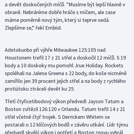
a devět doskočených míčů. "Musíme být lepší hlavně v
Moderní pětiboj
obraně. Nebráníme dobře hráče s míčem, ale zase
máme poměrně nový tým, který si teprve sedá.
Motorsport
Zlepšíme se,“ řekl Embiid.
Olympijské hry
Adetokunbo při výhře Milwaukee 125:105 nad
Parasport
Houstonem trefil 17 z 21 střel a doskočil 12 míčů. S 19
body a 10 doskoky mu pomohl Jrue Holiday. Rockets
Plavání
spoléhali na Jalena Greena s 22 body, do koše nicméně
zamířilo jen 39 procent jejich střel a na body z rychlého
Plážový volejbal
protiútoku ztráceli devět ku 25.
Ragby
Třetí čtyřicetibodový výkon předvedl Jayson Tatum a
Boston zvítězil 126:120 v Orlandu. Tatum trefil 14 z 21
Rychlobruslení
střel včetně čtyř trojek. S Derrickem Whitem se
Rychlostní kanoistika
postarali o 12 klíčových bodů v závěru utkání. Lídr týmu
předvedl skvělý výkon i potřetí a Boston znovu vyhrál.