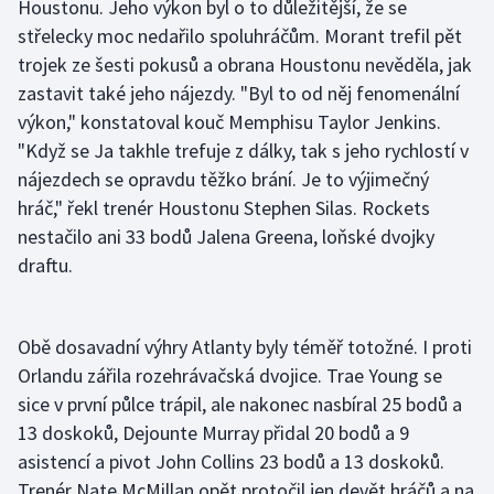
Houstonu. Jeho výkon byl o to důležitější, že se
střelecky moc nedařilo spoluhráčům. Morant trefil pět
trojek ze šesti pokusů a obrana Houstonu nevěděla, jak
zastavit také jeho nájezdy. "Byl to od něj fenomenální
výkon," konstatoval kouč Memphisu Taylor Jenkins.
"Když se Ja takhle trefuje z dálky, tak s jeho rychlostí v
nájezdech se opravdu těžko brání. Je to výjimečný
hráč," řekl trenér Houstonu Stephen Silas. Rockets
nestačilo ani 33 bodů Jalena Greena, loňské dvojky
draftu.
Obě dosavadní výhry Atlanty byly téměř totožné. I proti
Orlandu zářila rozehrávačská dvojice. Trae Young se
sice v první půlce trápil, ale nakonec nasbíral 25 bodů a
13 doskoků, Dejounte Murray přidal 20 bodů a 9
asistencí a pivot John Collins 23 bodů a 13 doskoků.
Trenér Nate McMillan opět protočil jen devět hráčů a na