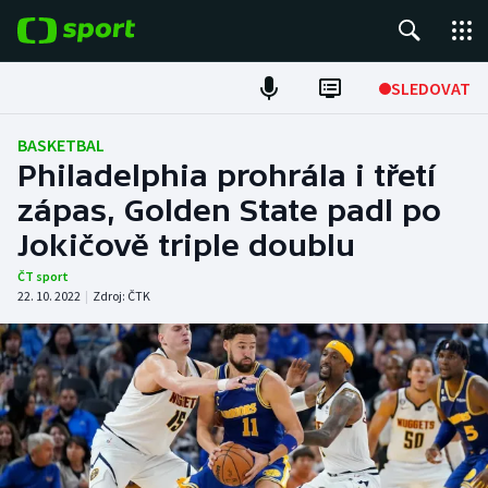
POPULÁRNÍ
SLEDOVAT
ME v atletice
BASKETBAL
Philadelphia prohrála i třetí
ME v plavání
zápas, Golden State padl po
Jokičově triple doublu
Fotbal
ČT sport
Hokej
22. 10. 2022
|
Zdroj:
ČTK
Tenis
DALŠÍ SPORTY
Americký fotbal
NEPŘEHLÉDNĚTE