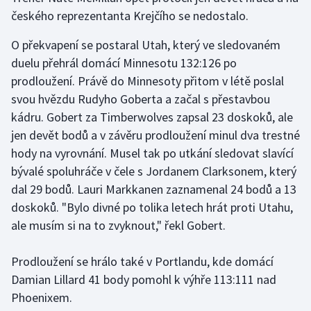
českého reprezentanta Krejčího se nedostalo.
O překvapení se postaral Utah, který ve sledovaném
duelu přehrál domácí Minnesotu 132:126 po
prodloužení. Právě do Minnesoty přitom v létě poslal
svou hvězdu Rudyho Goberta a začal s přestavbou
kádru. Gobert za Timberwolves zapsal 23 doskoků, ale
jen devět bodů a v závěru prodloužení minul dva trestné
hody na vyrovnání. Musel tak po utkání sledovat slavící
bývalé spoluhráče v čele s Jordanem Clarksonem, který
dal 29 bodů. Lauri Markkanen zaznamenal 24 bodů a 13
doskoků. "Bylo divné po tolika letech hrát proti Utahu,
ale musím si na to zvyknout," řekl Gobert.
Prodloužení se hrálo také v Portlandu, kde domácí
Damian Lillard 41 body pomohl k výhře 113:111 nad
Phoenixem.