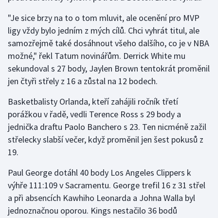
Short track
"Je sice brzy na to o tom mluvit, ale ocenění pro MVP
ligy vždy bylo jedním z mých cílů. Chci vyhrát titul, ale
Sportovní střelba
samozřejmě také dosáhnout všeho dalšího, co je v NBA
Stolní tenis
možné," řekl Tatum novinářům. Derrick White mu
sekundoval s 27 body, Jaylen Brown tentokrát proměnil
Triatlon
jen čtyři střely z 16 a zůstal na 12 bodech.
Veslování
Basketbalisty Orlanda, kteří zahájili ročník třetí
porážkou v řadě, vedli Terence Ross s 29 body a
Vodní slalom
jednička draftu Paolo Banchero s 23. Ten nicméně zažil
střelecky slabší večer, když proměnil jen šest pokusů z
Volejbal
19.
Ostatní
Paul George dotáhl 40 body Los Angeles Clippers k
výhře 111:109 v Sacramentu. George trefil 16 z 31 střel
a při absencích Kawhiho Leonarda a Johna Walla byl
jednoznačnou oporou. Kings nestačilo 36 bodů