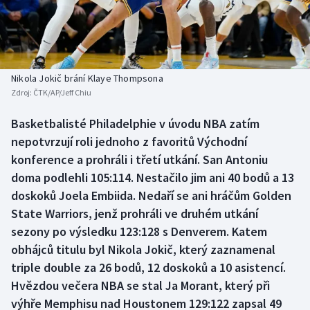
Atletika
Soutěže
Baseball a softbal
Historické návraty
Basketbal
Aplikace ČT sport
Nikola Jokič brání Klaye Thompsona
Zdroj:
ČTK/AP/Jeff Chiu
Biatlon
AZ kvíz
Basketbalisté Philadelphie v úvodu NBA zatím
nepotvrzují roli jednoho z favoritů Východní
Boby a skeleton
konference a prohráli i třetí utkání. San Antoniu
Box
doma podlehli 105:114. Nestačilo jim ani 40 bodů a 13
doskoků Joela Embiida. Nedaří se ani hráčům Golden
Curling
State Warriors, jenž prohráli ve druhém utkání
sezony po výsledku 123:128 s Denverem. Katem
Cyklistika
obhájců titulu byl Nikola Jokič, který zaznamenal
triple double za 26 bodů, 12 doskoků a 10 asistencí.
Dostihy
Hvězdou večera NBA se stal Ja Morant, který při
výhře Memphisu nad Houstonem 129:122 zapsal 49
Florbal