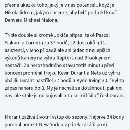
přesná ukázka toho, jaký je v nás potenciál, když je
Nikola lídrem, jakým chceme, aby byl," podotkl kouč
Denveru Michael Malone.
Triple double si kromě Jokiče připsal také Pascal
Siakam z Toronta za 37 bodů, 12 doskoků a 11
asistencí, v jeho případě ale ani jeden z nejlepších
výkonů kariéry na výhru Raptors nad Brooklynem
nestačil. Za nerozhodného stavu totiž minutu před
koncem proměnil trojku Kevin Durant a Nets už výhru
uhájili. Durant nastřílel 27 bodů a Kyrie Irving 30. "Byl to
zápas nahoru dolů. My je nechali se dotáhnout, pak oni
nás, ale stále jsme bojovali a to se mi líbilo," řekl Durant.
Morant zažívá životní vstup do sezony. Nejprve 34 body
pomohl porazit New York a v pátek zazářil proti