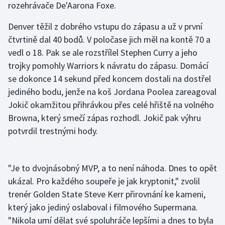
rozehrávače De'Aarona Foxe.
Denver těžil z dobrého vstupu do zápasu a už v první
čtvrtině dal 40 bodů. V poločase jich měl na kontě 70 a
vedl o 18. Pak se ale rozstřílel Stephen Curry a jeho
trojky pomohly Warriors k návratu do zápasu. Domácí
se dokonce 14 sekund před koncem dostali na dostřel
jediného bodu, jenže na koš Jordana Poolea zareagoval
Jokič okamžitou přihrávkou přes celé hřiště na volného
Browna, který smečí zápas rozhodl. Jokič pak výhru
potvrdil trestnými hody.
"Je to dvojnásobný MVP, a to není náhoda. Dnes to opět
ukázal. Pro každého soupeře je jak kryptonit," zvolil
trenér Golden State Steve Kerr přirovnání ke kameni,
který jako jediný oslaboval i filmového Supermana.
"Nikola umí dělat své spoluhráče lepšími a dnes to byla