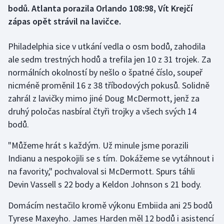
bodů. Atlanta porazila Orlando 108:98, Vít Krejčí
zápas opět strávil na lavičce.
Futsal
Philadelphia sice v utkání vedla o osm bodů, zahodila
Golf
ale sedm trestných hodů a trefila jen 10 z 31 trojek. Za
Gymnastika
normálních okolností by nešlo o špatné číslo, soupeř
nicméně proměnil 16 z 38 tříbodových pokusů. Solidně
Házená
zahrál z lavičky mimo jiné Doug McDermott, jenž za
druhý poločas nasbíral čtyři trojky a všech svých 14
Jezdectví
bodů.
Judo
"Můžeme hrát s každým. Už minule jsme porazili
Indianu a nespokojili se s tím. Dokážeme se vytáhnout i
Krasobruslení
na favority," pochvaloval si McDermott. Spurs táhli
Devin Vassell s 22 body a Keldon Johnson s 21 body.
Lezení
Domácím nestačilo kromě výkonu Embiida ani 25 bodů
Lyže a snowboard
Tyrese Maxeyho. James Harden měl 12 bodů i asistencí