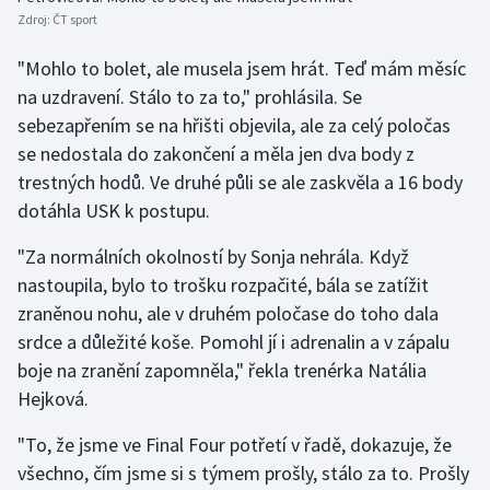
Zdroj:
ČT sport
Olympijské hry
"Mohlo to bolet, ale musela jsem hrát. Teď mám měsíc
Parasport
na uzdravení. Stálo to za to," prohlásila. Se
sebezapřením se na hřišti objevila, ale za celý poločas
Plavání
se nedostala do zakončení a měla jen dva body z
trestných hodů. Ve druhé půli se ale zaskvěla a 16 body
Plážový volejbal
dotáhla USK k postupu.
Ragby
"Za normálních okolností by Sonja nehrála. Když
nastoupila, bylo to trošku rozpačité, bála se zatížit
Rychlobruslení
zraněnou nohu, ale v druhém poločase do toho dala
srdce a důležité koše. Pomohl jí i adrenalin a v zápalu
Rychlostní kanoistika
boje na zranění zapomněla," řekla trenérka Natália
Hejková.
Short track
"To, že jsme ve Final Four potřetí v řadě, dokazuje, že
Sportovní střelba
všechno, čím jsme si s týmem prošly, stálo za to. Prošly