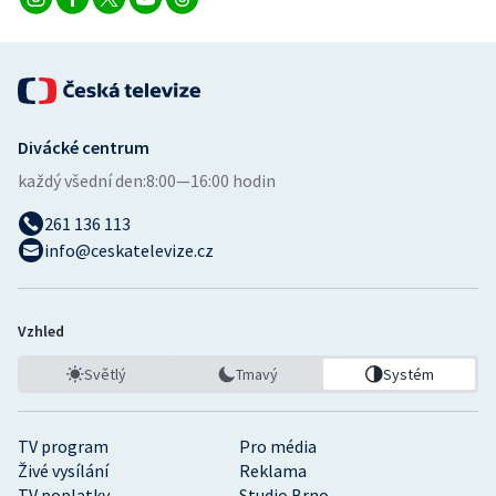
Divácké centrum
každý všední den:
8:00—16:00 hodin
261 136 113
info@ceskatelevize.cz
Vzhled
Světlý
Tmavý
Systém
TV program
Pro média
Živé vysílání
Reklama
TV poplatky
Studio Brno