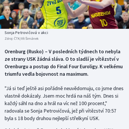
Baseball a softbal
Soutěže
Basketbal
Historické návraty
Biatlon
Aplikace ČT sport
Sonja Petrovičová v akci
Zdroj:
ČTK/Vít Šimánek
Boby a skeleton
AZ kvíz
Orenburg (Rusko) – V posledních týdnech to nebyla
ze strany USK žádná sláva. O to sladší je vítězství v
Box
Orenburgu a postup do Final Four Euroligy. K velkému
Curling
triumfu vedla bojovnost na maximum.
Dostihy
"Já si teď ještě asi pořádně neuvědomuju, co jsme dnes
vlastně dokázaly. Jsem moc hrdá na náš tým. Dnes si
Florbal
každý sáhl na dno a hrál na víc než 100 procent,"
radovala se Sonja Petrovičová, jež při vítězství 70:57
Futsal
byla s 18 body druhou nejlepší střelkyní USK.
Golf