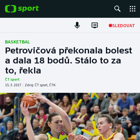
POPULÁRNÍ
SLEDOVAT
Fotbal
BASKETBAL
Petrovičová překonala bolest
Hokej
a dala 18 bodů. Stálo to za
to, řekla
Tenis
ČT sport
Atletika
15. 3. 2017
|
Zdroj:
ČT sport
,
ČTK
Cyklistika
DALŠÍ SPORTY
Americký fotbal
NEPŘEHLÉDNĚTE