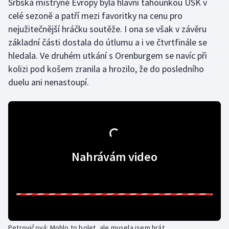
Srbská mistryně Evropy byla hlavní tahounkou USK v
celé sezoně a patří mezi favoritky na cenu pro
Gymnastika
nejužitečnější hráčku soutěže. I ona se však v závěru
základní části dostala do útlumu a i ve čtvrtfinále se
Házená
hledala. Ve druhém utkání s Orenburgem se navíc při
kolizi pod košem zranila a hrozilo, že do posledního
Jezdectví
duelu ani nenastoupí.
Judo
Krasobruslení
Lezení
Nahrávám video
Lyže a snowboard
Moderní pětiboj
Motorsport
Petrovičová: Mohlo to bolet, ale musela jsem hrát