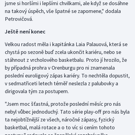
jsme si horšími i lepšími chvilkami, ale když se dosáhne
Stolní tenis
na takový úspěch, vše špatné se zapomene," dodala
Petrovičová.
Triatlon
Ještě není konec
Veslování
Velkou radost měla i kapitánka Laia Palauová, která se
Vodní slalom
chystá po sezoně buď zcela ukončit kariéru, nebo se
stáhnout z vrcholového basketbalu. Proto jí hrozilo, že
Volejbal
by případná prohra v Orenburgu pro ni znamenala
poslední euroligový zápas kariéry. To nechtěla dopustit,
Ostatní
v sedmatřiceti letech téměř neslezla z palubovky a
dirigovala tým za postupem.
"Jsem moc šťastná, protože poslední měsíc pro nás
nebyl vůbec jednoduchý. Tato série play-off pro nás byla
ta nejobtížnější ze všech, náročné zápasy, fyzický
basketbal, malá rotace a o to víc si cením tohoto