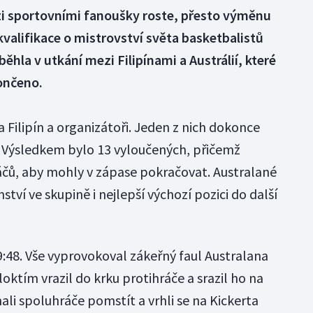
i sportovními fanoušky roste, přesto výměnu
 kvalifikace o mistrovství světa basketbalistů
ěhla v utkání mezi Filipínami a Austrálií, které
ončeno.
ka Filipín a organizátoři. Jeden z nich dokonce
li. Výsledkem bylo 13 vyloučených, přičemž
áčů, aby mohly v zápase pokračovat. Australané
enství ve skupině i nejlepší výchozí pozici do další
9:48. Vše vyprovokoval zákeřný faul Australana
loktím vrazil do krku protihráče a srazil ho na
nali spoluhráče pomstít a vrhli se na Kickerta