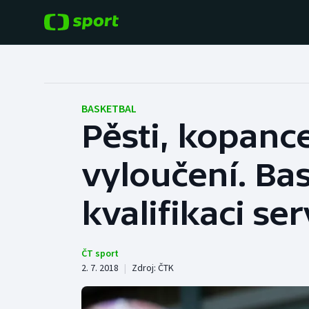
POPULÁRNÍ
DALŠÍ SPORTY
Fotbal
Americký fotbal
BASKETBAL
Pěsti, kopance, 
Hokej
Baseball a softbal
vyloučení. Bas
Tenis
Basketbal
Atletika
kvalifikaci ser
Biatlon
Cyklistika
Boby a skeleton
ČT sport
2. 7. 2018
|
Zdroj:
ČTK
Box