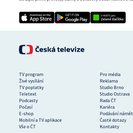
TV program
Pro média
Živé vysílání
Reklama
TV poplatky
Studio Brno
Teletext
Studio Ostrava
Podcasty
Rada ČT
Počasí
Kariéra
E-shop
Podávání námět
Mobilní a TV aplikace
Časté dotazy
Vše o ČT
Kontakty