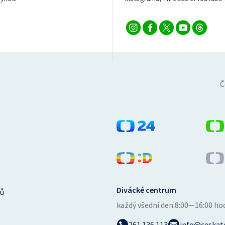
Č
Divácké centrum
ů
každý všední den:
8:00—16:00 ho
261 136 113
info@ceskate