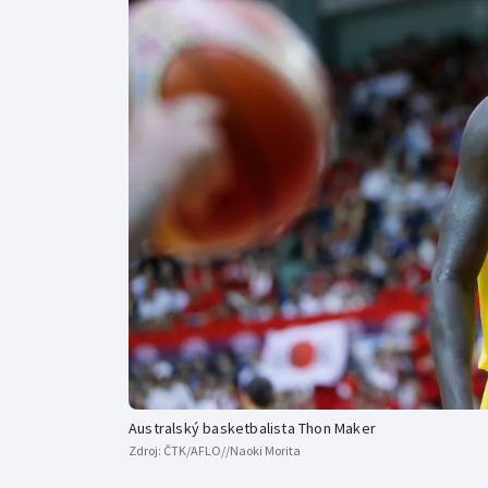
Curling
Dostihy
Florbal
Futsal
Golf
Gymnastika
Australský basketbalista Thon Maker
Zdroj:
ČTK/AFLO//Naoki Morita