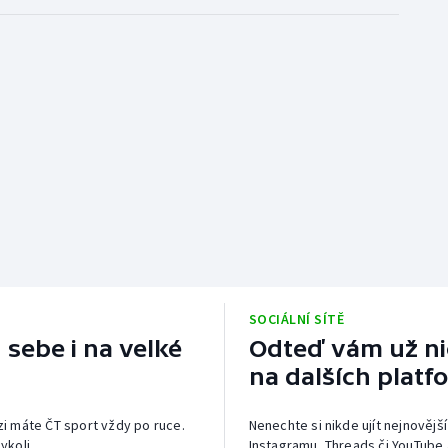
SOCIÁLNÍ SÍTĚ
 sebe i na velké
Odteď vám už nic
na dalších platf
izi máte ČT sport vždy po ruce.
Nenechte si nikde ujít nejnovější
ykoli.
Instagramu, Threads či YouTube 