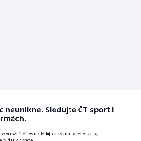
 neunikne. Sledujte ČT sport i
ormách.
 sportovní události. Sledujte nás i na Facebooku, X,
a buďte v obraze.