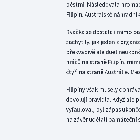
pěstmi. Následovala hromadn
Filipín. Australské náhradní
Rvačka se dostala i mimo pal
zachytily, jak jeden z organi
překvapivě ale duel neukonč
hráčů na straně Filipín, mi
čtyři na straně Austrálie. M
Filipíny však musely dohráva
dovolují pravidla. Když ale 
vyfauloval, byl zápas ukončen
na závěr udělali památeční s