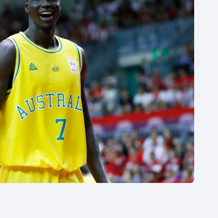
Moderní pětiboj
Triatlon
Motorsport
Veslování
Olympijské hry
Vodní slalom
Parasport
Volejbal
Plavání
Ostatní
Plážový volejbal