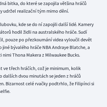
á bitka, do které se zapojila většina hráčů
ky udržel realizační tým mimo dění.
ubovku, kde se do ní zapojili další lidé. Kamery
zátorů hodil židli na australského hráče. Sudí
il, pouze po přezkoumání videa vyloučil devět
mo jiné bývalého hráče NBA Andraye Blatche, a
ezi nimi Thona Makera z Milwaukee Bucks.
t ve třech hráčích, což je minimum, kolik
po dalších dvou minutách se jeden z hráčů
. Bizarnost celé rvačky podtrhlo, že Filipínci si
elfie.