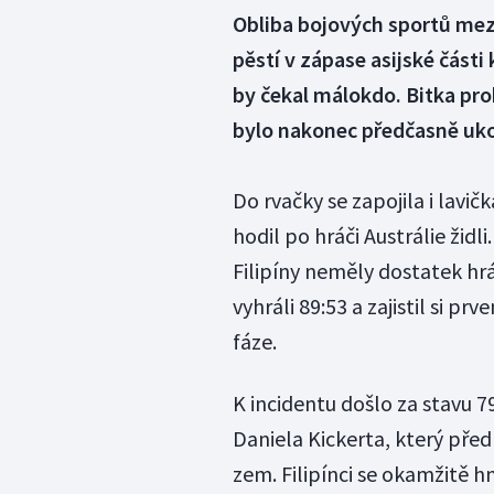
Obliba bojových sportů mez
pěstí v zápase asijské části
by čekal málokdo. Bitka prob
bylo nakonec předčasně uk
Do rvačky se zapojila i lavič
hodil po hráči Austrálie žid
Filipíny neměly dostatek hr
vyhráli 89:53 a zajistil si prv
fáze.
K incidentu došlo za stavu 7
Daniela Kickerta, který před
zem. Filipínci se okamžitě h