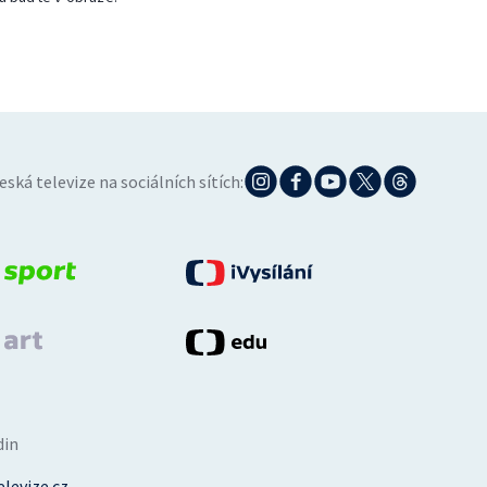
eská televize na sociálních sítích:
din
levize.cz