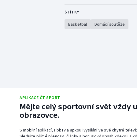
ŠTÍTKY
Basketbal
Domácí soutěže
APLIKACE ČT SPORT
Mějte celý sportovní svět vždy u
obrazovce.
S mobilní aplikací, HbbTV a apkou iVysílání ve své chytré telev
Sledujte přímé přenosy, články a bonusový obsah kdekoli a kd