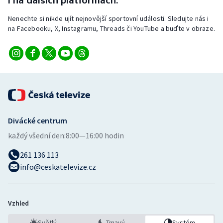
i na dalších platformách.
Nenechte si nikde ujít nejnovější sportovní události. Sledujte nás i
na Facebooku, X, Instagramu, Threads či YouTube a buďte v obraze.
Divácké centrum
každý všední den:
8:00—16:00 hodin
261 136 113
info@ceskatelevize.cz
Vzhled
Světlý
Tmavý
Systém