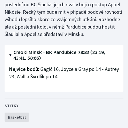
poslednímu BC Šiauliai jejich rival v boji o postup Apoel
Olympijské hry
Nikósie. Řecký tým bude mít v případě bodové rovnosti
výhodu lepšího skóre ze vzájemných utkání. Rozhodne
Parasport
ale až poslední kolo, v němž Pardubice budou hostit
Šiauliai a Apoel se představí v Minsku.
Plavání
Plážový volejbal
Cmoki Minsk - BK Pardubice 78:82 (23:19,
43:41, 58:66)
Ragby
Nejvíce bodů:
Gagič 16, Joyce a Gray po 14 - Autrey
23, Wall a Švrdlík po 14.
Rychlobruslení
Rychlostní kanoistika
Short track
ŠTÍTKY
Basketbal
Sportovní střelba