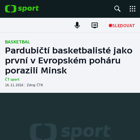
POPULÁRNÍ
SLEDOVAT
Fotbal
BASKETBAL
Pardubičtí basketbalisté jako
Hokej
první v Evropském poháru
porazili Minsk
Tenis
ČT sport
Atletika
16. 11. 2016
|
Zdroj:
ČTK
Cyklistika
DALŠÍ SPORTY
Americký fotbal
NEPŘEHLÉDNĚTE