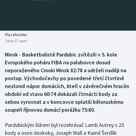
Baseball a softbal
Soutěže
Basketbal
Historické návraty
Biatlon
Aplikace ČT sport
Placeholder
Zdroj:
ČT sport
Boby a skeleton
AZ kvíz
Minsk - Basketbalisté Pardubic zvítězili v 5. kole
Evropského poháru FIBA na palubovce dosud
Box
neporaženého Cmoki Minsk 82:78 a udrželi naději na
Curling
postup. Východočechy po povedené třetí čtvrtině
nezlomil nápor domácích, kteří v závěrečném hracím
Dostihy
období od stavu 60:74 dokázali čtrnácti body za
sebou vyrovnat a v koncovce oplatili běloruskému
Florbal
soupeři říjnovou domácí porážku 75:80.
Futsal
Pardubickým lídrem byl rozehrávač Lamb Autrey s 23
body a osmi doskoky, Joseph Wall a Kamil Švrdlík
Golf