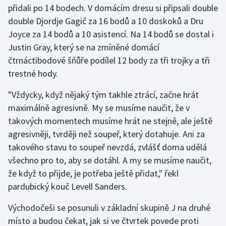
přidali po 14 bodech. V domácím dresu si připsali double
double Djordje Gagič za 16 bodů a 10 doskoků a Dru
Gymnastika
Joyce za 14 bodů a 10 asistencí. Na 14 bodů se dostal i
Justin Gray, který se na zmíněné domácí
Házená
čtrnáctibodové šňůře podílel 12 body za tři trojky a tři
Jezdectví
trestné hody.
"Vždycky, když nějaký tým takhle ztrácí, začne hrát
Judo
maximálně agresivně. My se musíme naučit, že v
takových momentech musíme hrát ne stejně, ale ještě
Krasobruslení
agresivněji, tvrději než soupeř, který dotahuje. Ani za
Lezení
takového stavu to soupeř nevzdá, zvlášť doma udělá
všechno pro to, aby se dotáhl. A my se musíme naučit,
Lyže a snowboard
že když to přijde, je potřeba ještě přidat," řekl
pardubický kouč Levell Sanders.
Moderní pětiboj
Východočeši se posunuli v základní skupině J na druhé
Motorsport
místo a budou čekat, jak si ve čtvrtek povede proti