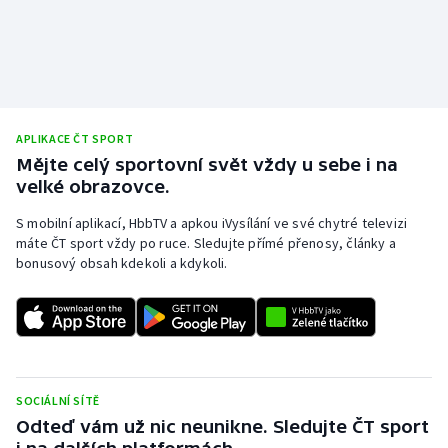
Stolní tenis
Triatlon
Veslování
APLIKACE ČT SPORT
Vodní slalom
Mějte celý sportovní svět vždy u sebe i na
velké obrazovce.
Volejbal
S mobilní aplikací, HbbTV a apkou iVysílání ve své chytré televizi
máte ČT sport vždy po ruce. Sledujte přímé přenosy, články a
Ostatní
bonusový obsah kdekoli a kdykoli.
SOCIÁLNÍ SÍTĚ
Odteď vám už nic neunikne. Sledujte ČT sport