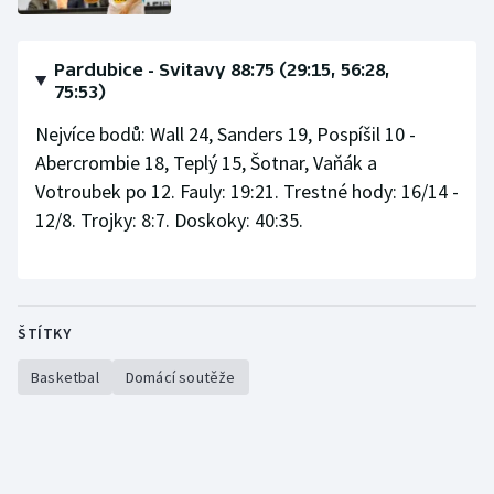
Olympijské hry
Pardubice - Svitavy 88:75 (29:15, 56:28,
Parasport
75:53)
Nejvíce bodů: Wall 24, Sanders 19, Pospíšil 10 -
Plavání
Abercrombie 18, Teplý 15, Šotnar, Vaňák a
Votroubek po 12. Fauly: 19:21. Trestné hody: 16/14 -
Plážový volejbal
12/8. Trojky: 8:7. Doskoky: 40:35.
Ragby
Rychlobruslení
ŠTÍTKY
Rychlostní kanoistika
Basketbal
Domácí soutěže
Short track
Sportovní střelba