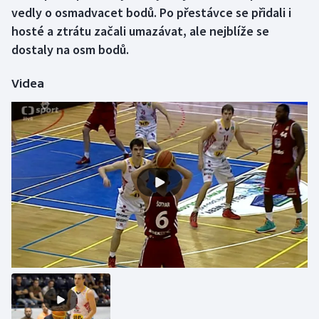
vedly o osmadvacet bodů. Po přestávce se přidali i
hosté a ztrátu začali umazávat, ale nejblíže se
Gymnastika
dostaly na osm bodů.
Házená
Videa
Jezdectví
Judo
Krasobruslení
Lezení
Lyže a snowboard
Moderní pětiboj
Motorsport