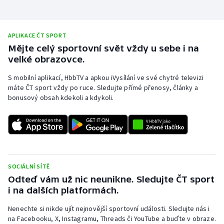
Stolní tenis
Triatlon
APLIKACE ČT SPORT
Mějte celý sportovní svět vždy u sebe i na
Veslování
velké obrazovce.
S mobilní aplikací, HbbTV a apkou iVysílání ve své chytré televizi
Vodní slalom
máte ČT sport vždy po ruce. Sledujte přímé přenosy, články a
bonusový obsah kdekoli a kdykoli.
Volejbal
Ostatní
SOCIÁLNÍ SÍTĚ
Odteď vám už nic neunikne. Sledujte ČT sport
i na dalších platformách.
Nenechte si nikde ujít nejnovější sportovní události. Sledujte nás i
na Facebooku, X, Instagramu, Threads či YouTube a buďte v obraze.