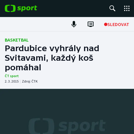
POPULÁRNÍ
SLEDOVAT
Fotbal
BASKETBAL
Pardubice vyhrály nad
Hokej
Svitavami, každý koš
pomáhal
Tenis
ČT sport
Atletika
2. 3. 2015
|
Zdroj:
ČTK
Cyklistika
DALŠÍ SPORTY
Americký fotbal
NEPŘEHLÉDNĚTE