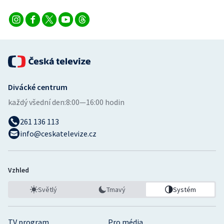
Divácké centrum
každý všední den:
8:00—16:00 hodin
261 136 113
info@ceskatelevize.cz
Vzhled
Světlý
Tmavý
Systém
TV program
Pro média