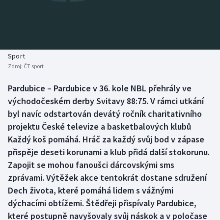
Baseball a softbal
Soutěže
Basketbal
Historické návraty
Biatlon
Aplikace ČT sport
Sport
Zdroj:
ČT sport
Boby a skeleton
AZ kvíz
Pardubice – Pardubice v 36. kole NBL přehrály ve
východočeském derby Svitavy 88:75. V rámci utkání
Box
byl navíc odstartován devátý ročník charitativního
Curling
projektu České televize a basketbalových klubů
Každý koš pomáhá. Hráč za každý svůj bod v zápase
Dostihy
přispěje deseti korunami a klub přidá další stokorunu.
Zapojit se mohou fanoušci dárcovskými sms
Florbal
zprávami. Výtěžek akce tentokrát dostane sdružení
Dech života, které pomáhá lidem s vážnými
Futsal
dýchacími obtížemi. Štědřeji přispívaly Pardubice,
které postupně navyšovaly svůj náskok a v poločase
Golf