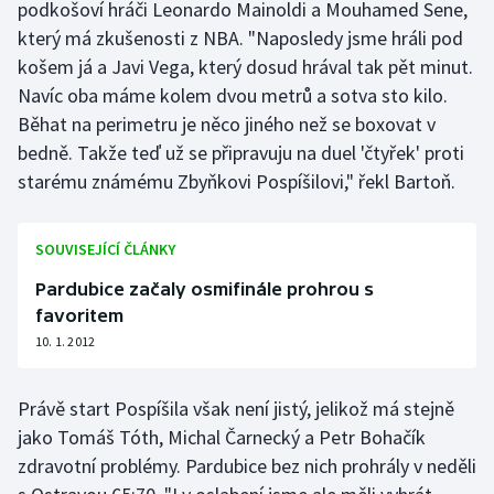
podkošoví hráči Leonardo Mainoldi a Mouhamed Sene,
Olympijské hry
který má zkušenosti z NBA. "Naposledy jsme hráli pod
košem já a Javi Vega, který dosud hrával tak pět minut.
Parasport
Navíc oba máme kolem dvou metrů a sotva sto kilo.
Běhat na perimetru je něco jiného než se boxovat v
Plavání
bedně. Takže teď už se připravuju na duel 'čtyřek' proti
starému známému Zbyňkovi Pospíšilovi," řekl Bartoň.
Plážový volejbal
Ragby
SOUVISEJÍCÍ ČLÁNKY
Pardubice začaly osmifinále prohrou s
Rychlobruslení
favoritem
10. 1. 2012
Rychlostní kanoistika
Short track
Právě start Pospíšila však není jistý, jelikož má stejně
jako Tomáš Tóth, Michal Čarnecký a Petr Bohačík
Sportovní střelba
zdravotní problémy. Pardubice bez nich prohrály v neděli