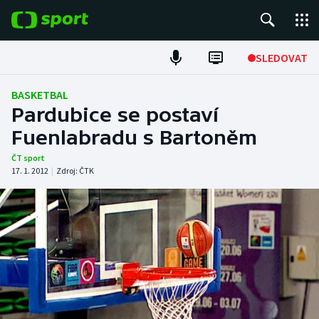
POPULÁRNÍ
SLEDOVAT
Fotbal
BASKETBAL
Pardubice se postaví
Hokej
Fuenlabradu s Bartoněm
Tenis
ČT sport
17. 1. 2012
|
Zdroj:
ČTK
Atletika
Cyklistika
DALŠÍ SPORTY
Americký fotbal
NEPŘEHLÉDNĚTE