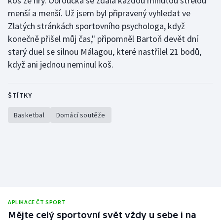
koš ze hry. Obroučka se zdála každou minutou střelou
menší a menší. Už jsem byl připravený vyhledat ve
Zlatých stránkách sportovního psychologa, když
konečně přišel můj čas," připomněl Bartoň devět dní
starý duel se silnou Málagou, které nastřílel 21 bodů,
když ani jednou neminul koš.
ŠTÍTKY
Basketbal
Domácí soutěže
APLIKACE ČT SPORT
Mějte celý sportovní svět vždy u sebe i na