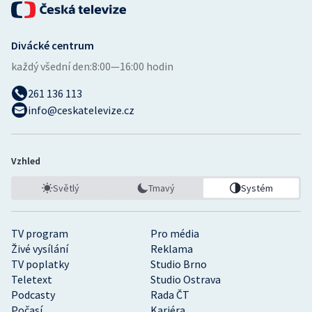
Divácké centrum
každý všední den:
8:00—16:00 hodin
261 136 113
info@ceskatelevize.cz
Vzhled
Světlý
Tmavý
Systém
TV program
Pro média
Živé vysílání
Reklama
TV poplatky
Studio Brno
Teletext
Studio Ostrava
Podcasty
Rada ČT
Počasí
Kariéra