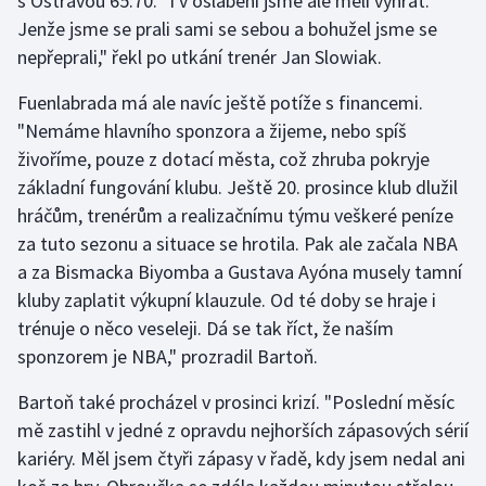
s Ostravou 65:70. "I v oslabení jsme ale měli vyhrát.
Stolní tenis
Jenže jsme se prali sami se sebou a bohužel jsme se
nepřeprali," řekl po utkání trenér Jan Slowiak.
Triatlon
Fuenlabrada má ale navíc ještě potíže s financemi.
Veslování
"Nemáme hlavního sponzora a žijeme, nebo spíš
živoříme, pouze z dotací města, což zhruba pokryje
Vodní slalom
základní fungování klubu. Ještě 20. prosince klub dlužil
hráčům, trenérům a realizačnímu týmu veškeré peníze
Volejbal
za tuto sezonu a situace se hrotila. Pak ale začala NBA
a za Bismacka Biyomba a Gustava Ayóna musely tamní
Ostatní
kluby zaplatit výkupní klauzule. Od té doby se hraje i
trénuje o něco veseleji. Dá se tak říct, že naším
sponzorem je NBA," prozradil Bartoň.
Bartoň také procházel v prosinci krizí. "Poslední měsíc
mě zastihl v jedné z opravdu nejhorších zápasových sérií
kariéry. Měl jsem čtyři zápasy v řadě, kdy jsem nedal ani