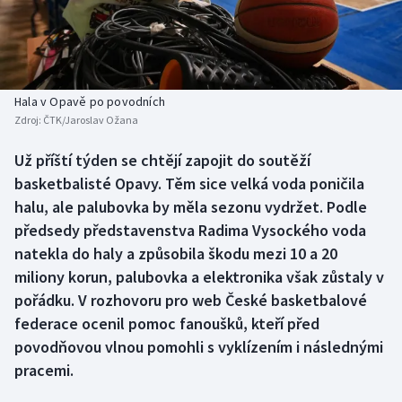
Baseball a softbal
Soutěže
Basketbal
Historické návraty
Biatlon
Aplikace ČT sport
Hala v Opavě po povodních
Zdroj:
ČTK/Jaroslav Ožana
Boby a skeleton
AZ kvíz
Už příští týden se chtějí zapojit do soutěží
basketbalisté Opavy. Těm sice velká voda poničila
Box
halu, ale palubovka by měla sezonu vydržet. Podle
Curling
předsedy představenstva Radima Vysockého voda
natekla do haly a způsobila škodu mezi 10 a 20
Dostihy
miliony korun, palubovka a elektronika však zůstaly v
pořádku. V rozhovoru pro web České basketbalové
Florbal
federace ocenil pomoc fanoušků, kteří před
povodňovou vlnou pomohli s vyklízením i následnými
Futsal
pracemi.
Golf