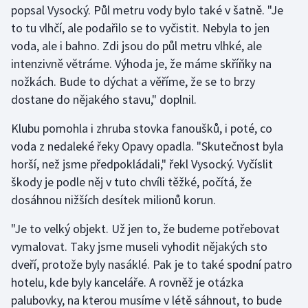
popsal Vysocký. Půl metru vody bylo také v šatně. "Je
Olympijské hry
to tu vlhčí, ale podařilo se to vyčistit. Nebyla to jen
voda, ale i bahno. Zdi jsou do půl metru vlhké, ale
Parasport
intenzivně větráme. Výhoda je, že máme skříňky na
nožkách. Bude to dýchat a věříme, že se to brzy
Plavání
dostane do nějakého stavu," doplnil.
Plážový volejbal
Klubu pomohla i zhruba stovka fanoušků, i poté, co
voda z nedaleké řeky Opavy opadla. "Skutečnost byla
Ragby
horší, než jsme předpokládali," řekl Vysocký. Vyčíslit
škody je podle něj v tuto chvíli těžké, počítá, že
Rychlobruslení
dosáhnou nižších desítek milionů korun.
Rychlostní kanoistika
"Je to velký objekt. Už jen to, že budeme potřebovat
vymalovat. Taky jsme museli vyhodit nějakých sto
Short track
dveří, protože byly nasáklé. Pak je to také spodní patro
hotelu, kde byly kanceláře. A rovněž je otázka
Sportovní střelba
palubovky, na kterou musíme v létě sáhnout, to bude