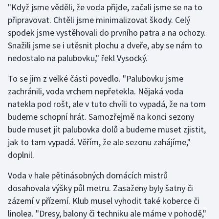
"Když jsme věděli, že voda přijde, začali jsme se na to
připravovat. Chtěli jsme minimalizovat škody. Celý
Gymnastika
spodek jsme vystěhovali do prvního patra a na ochozy.
Snažili jsme se i utěsnit plochu a dveře, aby se nám to
Házená
nedostalo na palubovku," řekl Vysocký.
Jezdectví
To se jim z velké části povedlo. "Palubovku jsme
zachránili, voda vrchem nepřetekla. Nějaká voda
Judo
natekla pod rošt, ale v tuto chvíli to vypadá, že na tom
budeme schopní hrát. Samozřejmě na konci sezony
Krasobruslení
bude muset jít palubovka dolů a budeme muset zjistit,
Lezení
jak to tam vypadá. Věřím, že ale sezonu zahájíme,"
doplnil.
Lyže a snowboard
Voda v hale pětinásobných domácích mistrů
Moderní pětiboj
dosahovala výšky půl metru. Zasaženy byly šatny či
zázemí v přízemí. Klub musel vyhodit také koberce či
Motorsport
linolea. "Dresy, balony či techniku ale máme v pohodě,"