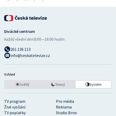
Divácké centrum
každý všední den:
8:00—16:00 hodin
261 136 113
info@ceskatelevize.cz
Vzhled
Světlý
Tmavý
Systém
TV program
Pro média
Živé vysílání
Reklama
TV poplatky
Studio Brno