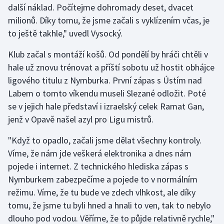
další náklad. Počítejme dohromady deset, dvacet
Stolní tenis
milionů. Díky tomu, že jsme začali s vyklízením včas, je
Triatlon
to ještě takhle," uvedl Vysocký.
Klub začal s montáží košů. Od pondělí by hráči chtěli v
Veslování
hale už znovu trénovat a příští sobotu už hostit obhájce
Vodní slalom
ligového titulu z Nymburka. První zápas s Ústím nad
Labem o tomto víkendu museli Slezané odložit. Poté
Volejbal
se v jejich hale představí i izraelský celek Ramat Gan,
jenž v Opavě našel azyl pro Ligu mistrů.
Ostatní
"Když to opadlo, začali jsme dělat všechny kontroly.
Víme, že nám jde veškerá elektronika a dnes nám
pojede i internet. Z technického hlediska zápas s
Nymburkem zabezpečíme a pojede to v normálním
režimu. Víme, že tu bude ve zdech vlhkost, ale díky
tomu, že jsme tu byli hned a hnali to ven, tak to nebylo
dlouho pod vodou. Věříme, že to půjde relativně rychle,"