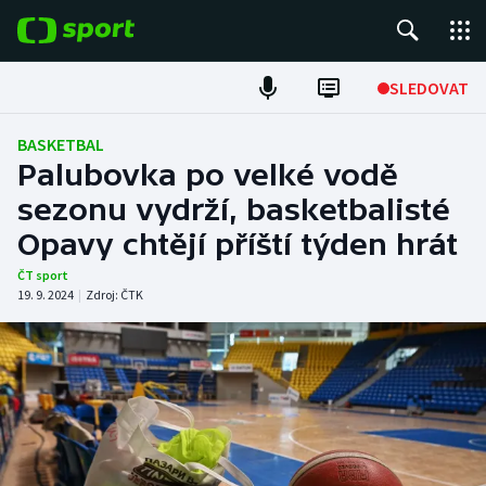
POPULÁRNÍ
SLEDOVAT
Fotbal
BASKETBAL
Palubovka po velké vodě
Hokej
sezonu vydrží, basketbalisté
Opavy chtějí příští týden hrát
Tenis
ČT sport
Atletika
19. 9. 2024
|
Zdroj:
ČTK
Cyklistika
DALŠÍ SPORTY
Americký fotbal
NEPŘEHLÉDNĚTE