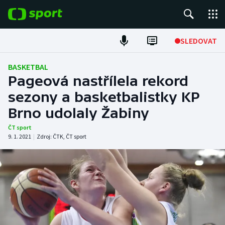
POPULÁRNÍ
SLEDOVAT
Fotbal
BASKETBAL
Pageová nastřílela rekord
Hokej
sezony a basketbalistky KP
Brno udolaly Žabiny
Tenis
ČT sport
Atletika
9. 1. 2021
|
Zdroj:
ČTK
,
ČT sport
Cyklistika
DALŠÍ SPORTY
Americký fotbal
NEPŘEHLÉDNĚTE