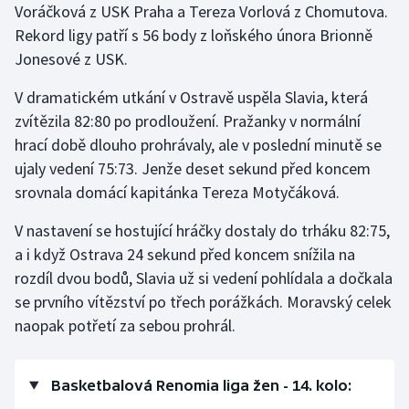
Voráčková z USK Praha a Tereza Vorlová z Chomutova.
Olympijské hry
Rekord ligy patří s 56 body z loňského února Brionně
Jonesové z USK.
Parasport
V dramatickém utkání v Ostravě uspěla Slavia, která
Plavání
zvítězila 82:80 po prodloužení. Pražanky v normální
hrací době dlouho prohrávaly, ale v poslední minutě se
Plážový volejbal
ujaly vedení 75:73. Jenže deset sekund před koncem
srovnala domácí kapitánka Tereza Motyčáková.
Ragby
V nastavení se hostující hráčky dostaly do trháku 82:75,
Rychlobruslení
a i když Ostrava 24 sekund před koncem snížila na
rozdíl dvou bodů, Slavia už si vedení pohlídala a dočkala
Rychlostní kanoistika
se prvního vítězství po třech porážkách. Moravský celek
naopak potřetí za sebou prohrál.
Short track
Sportovní střelba
Basketbalová Renomia liga žen - 14. kolo: