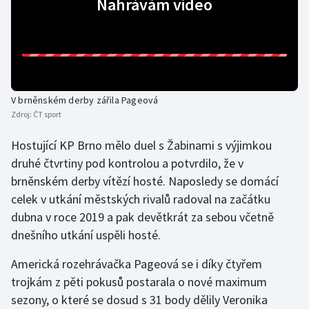
Nahrávám video
Gymnastika
Házená
Jezdectví
V brněnském derby zářila Pageová
Zdroj:
ČT sport
Judo
Hostující KP Brno mělo duel s Žabinami s výjimkou
druhé čtvrtiny pod kontrolou a potvrdilo, že v
Krasobruslení
brněnském derby vítězí hosté. Naposledy se domácí
Lezení
celek v utkání městských rivalů radoval na začátku
dubna v roce 2019 a pak devětkrát za sebou včetně
Lyže a snowboard
dnešního utkání uspěli hosté.
Americká rozehrávačka Pageová se i díky čtyřem
Moderní pětiboj
trojkám z pěti pokusů postarala o nové maximum
Motorsport
sezony, o které se dosud s 31 body dělily Veronika