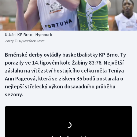
Baseball a softbal
Soutěže
Basketbal
Historické návraty
Biatlon
Aplikace ČT sport
Utkání KP Brno - Nymburk
Zdroj:
ČTK/Vostárek Josef
Boby a skeleton
AZ kvíz
Brněnské derby ovládly basketbalistky KP Brno. Ty
porazily ve 14. ligovém kole Žabiny 83:76. Největší
Box
zásluhu na vítězství hostujícího celku měla Teniya
Curling
Ann Pageová, která se ziskem 35 bodů postarala o
nejlepší střelecký výkon dosavadního průběhu
Dostihy
sezony.
Florbal
Futsal
Golf