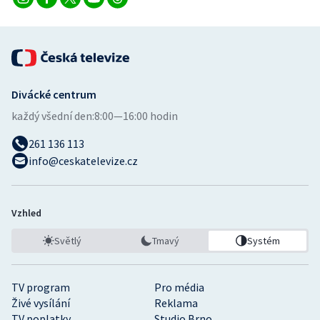
Divácké centrum
každý všední den:
8:00—16:00 hodin
261 136 113
info@ceskatelevize.cz
Vzhled
Světlý
Tmavý
Systém
TV program
Pro média
Živé vysílání
Reklama
TV poplatky
Studio Brno