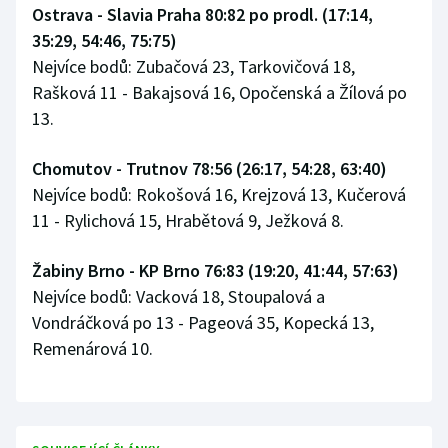
Ostrava - Slavia Praha 80:82 po prodl. (17:14,
Stolní tenis
35:29, 54:46, 75:75)
Triatlon
Nejvíce bodů: Zubačová 23, Tarkovičová 18,
Rašková 11 - Bakajsová 16, Opočenská a Žílová po
Veslování
13.
Vodní slalom
Chomutov - Trutnov 78:56 (26:17, 54:28, 63:40)
Nejvíce bodů: Rokošová 16, Krejzová 13, Kučerová
Volejbal
11 - Rylichová 15, Hrabětová 9, Ježková 8.
Ostatní
Žabiny Brno - KP Brno 76:83 (19:20, 41:44, 57:63)
Nejvíce bodů: Vacková 18, Stoupalová a
Vondráčková po 13 - Pageová 35, Kopecká 13,
Remenárová 10.