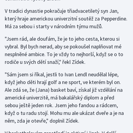
V tradici dynastie pokračuje třiadvacetiletý syn Jan,
který hraje americkou univerzitní soutěž za Pepperdine.
Má za sebou i starty v národním týmu mužů.
"Jsem rád, ale doufám, že je to jeho cesta, kterou si
vybral. Byl bych nerad, aby se pokoušel naplňovat mé
nesplněné ambice. To je vždy to nejhorší, když se o to
rodiče u svých dětí snaží," řekl Zídek.
"Sám jsem si říkal, jestli to Ivan Lendl neudělal lépe,
když jeho děti hrají golf a ne sport, ve kterém byl on.
Ale zdá se, že (Jana) basket baví, získal již vzdělání na
americké univerzitě, má bakalářský diplom a před
sebou ještě jeden rok. Jsem jeho fandou a rádcem,
když o tu radu stojí. Mohu mu ale ukázat dveře a je na
něm, zda je otevře," doplnil Zídek.