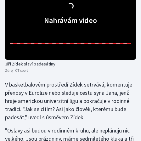
Gymnastika
Nahrávám video
Házená
Jezdectví
Judo
Jiří Zídek slaví padesátiny
Zdroj:
ČT sport
Krasobruslení
V basketbalovém prostředí Zídek setrvává, komentuje
Lezení
přenosy v Eurolize nebo sleduje cestu syna Jana, jenž
hraje americkou univerzitní ligu a pokračuje v rodinné
Lyže a snowboard
tradici. "Jak se cítím? Asi jako člověk, kterému bude
padesát," uvedl s úsměvem Zídek.
Moderní pětiboj
"Oslavy asi budou v rodinném kruhu, ale neplánuju nic
Motorsport
velkého. Jsou prázdniny, máme sedmiletého kluka a tři