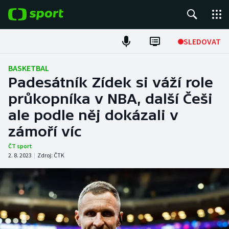
POPULÁRNÍ
SLEDOVAT
Fotbal
BASKETBAL
Padesátník Zídek si váží role
Hokej
průkopníka v NBA, další Češi
ale podle něj dokázali v
Tenis
zámoří víc
Atletika
ČT sport
2. 8. 2023
|
Zdroj:
ČTK
Cyklistika
DALŠÍ SPORTY
Americký fotbal
NEPŘEHLÉDNĚTE