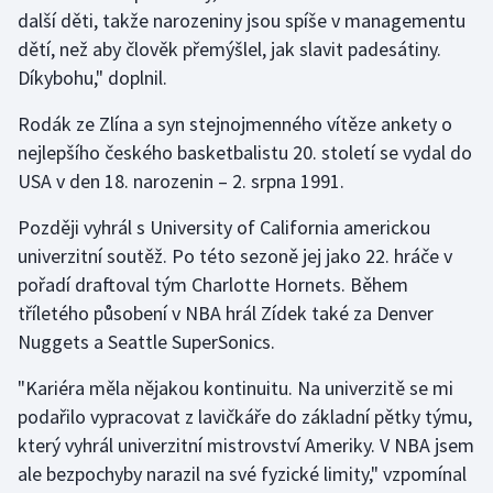
další děti, takže narozeniny jsou spíše v managementu
Olympijské hry
dětí, než aby člověk přemýšlel, jak slavit padesátiny.
Díkybohu," doplnil.
Parasport
Rodák ze Zlína a syn stejnojmenného vítěze ankety o
Plavání
nejlepšího českého basketbalistu 20. století se vydal do
USA v den 18. narozenin – 2. srpna 1991.
Plážový volejbal
Později vyhrál s University of California americkou
Ragby
univerzitní soutěž. Po této sezoně jej jako 22. hráče v
pořadí draftoval tým Charlotte Hornets. Během
Rychlobruslení
tříletého působení v NBA hrál Zídek také za Denver
Nuggets a Seattle SuperSonics.
Rychlostní kanoistika
"Kariéra měla nějakou kontinuitu. Na univerzitě se mi
Short track
podařilo vypracovat z lavičkáře do základní pětky týmu,
který vyhrál univerzitní mistrovství Ameriky. V NBA jsem
Sportovní střelba
ale bezpochyby narazil na své fyzické limity," vzpomínal