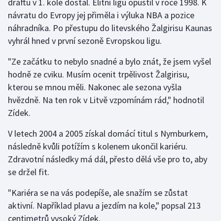
draftu v 1. kole dostal. Elitní ligu opustil v roce 1998. K
návratu do Evropy jej přiměla i výluka NBA a pozice
náhradníka. Po přestupu do litevského Žalgirisu Kaunas
vyhrál hned v první sezoně Evropskou ligu.
"Ze začátku to nebylo snadné a bylo znát, že jsem vyšel
hodně ze cviku. Musím ocenit trpělivost Žalgirisu,
kterou se mnou měli. Nakonec ale sezona vyšla
hvězdně. Na ten rok v Litvě vzpomínám rád," hodnotil
Zídek.
V letech 2004 a 2005 získal domácí titul s Nymburkem,
následně kvůli potížím s kolenem ukončil kariéru.
Zdravotní následky má dál, přesto dělá vše pro to, aby
se držel fit.
"Kariéra se na vás podepíše, ale snažím se zůstat
aktivní. Například plavu a jezdím na kole," popsal 213
centimetrů vysoký Zídek.