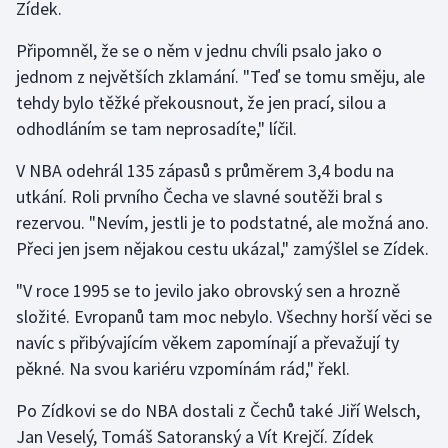
Zídek.
Stolní tenis
Připomněl, že se o něm v jednu chvíli psalo jako o
Triatlon
jednom z největších zklamání. "Teď se tomu směju, ale
tehdy bylo těžké překousnout, že jen prací, silou a
Veslování
odhodláním se tam neprosadíte," líčil.
Vodní slalom
V NBA odehrál 135 zápasů s průměrem 3,4 bodu na
utkání. Roli prvního Čecha ve slavné soutěži bral s
Volejbal
rezervou. "Nevím, jestli je to podstatné, ale možná ano.
Přeci jen jsem nějakou cestu ukázal," zamýšlel se Zídek.
Ostatní
"V roce 1995 se to jevilo jako obrovský sen a hrozně
složité. Evropanů tam moc nebylo. Všechny horší věci se
navíc s přibývajícím věkem zapomínají a převažují ty
pěkné. Na svou kariéru vzpomínám rád," řekl.
Po Zídkovi se do NBA dostali z Čechů také Jiří Welsch,
Jan Veselý, Tomáš Satoranský a Vít Krejčí. Zídek