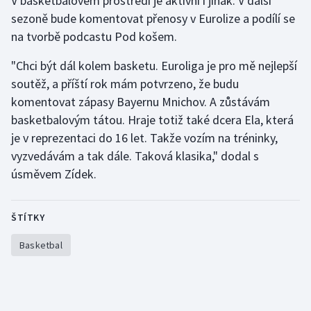
V basketbalovém prostředí je aktivní i jinak. V další
sezoně bude komentovat přenosy v Eurolize a podílí se
na tvorbě podcastu Pod košem.
"Chci být dál kolem basketu. Euroliga je pro mě nejlepší
soutěž, a příští rok mám potvrzeno, že budu
komentovat zápasy Bayernu Mnichov. A zůstávám
basketbalovým tátou. Hraje totiž také dcera Ela, která
je v reprezentaci do 16 let. Takže vozím na tréninky,
vyzvedávám a tak dále. Taková klasika," dodal s
úsměvem Zídek.
ŠTÍTKY
Basketbal