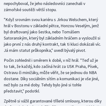
nepochyboval, že jeho následovníci zanechali v
zámořské soutěži větší stopu.
"Když srovnám svou kariéru s Jirkou Welschem, který
hrál v Bostonu v základní pětce, Honzou Veselým, jenž
byl draftovaný jako šestka, nebo Tomášem
Satoranským, který byl základním hráčem a vysloužil si
jako první z nás druhý kontrakt, tak ti kluci dokázali víc.
Já mám statut průkopníka," uvedl bývalý pivot.
Počin zohlednil i směrem k době, v níž hrál. "Teď už je
to tak, že každý, kdo začíná hrát za USK Praha, Písek,
Ostravu či minižáky, může věřit, že se jednou do NBA
dostane. Díky sociálním sítím a komunikaci je vše jiné,
než bylo za mé doby. Tehdy bylo jiné si tohle
představit," podotkl.
Zpětně si vážil garantované tříleté smlouvy, kterou díky