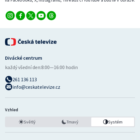
na Facebooku, X, Instagramu, Threads či YouTube a buďte v obraze.
Divácké centrum
každý všední den:
8:00—16:00 hodin
261 136 113
info@ceskatelevize.cz
Vzhled
Světlý
Tmavý
Systém