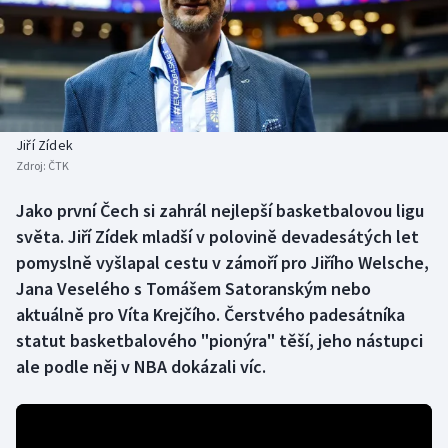
Baseball a softbal
Soutěže
Basketbal
Historické návraty
Biatlon
Aplikace ČT sport
Jiří Zídek
Boby a skeleton
AZ kvíz
Zdroj:
ČTK
Box
Jako první Čech si zahrál nejlepší basketbalovou ligu
světa. Jiří Zídek mladší v polovině devadesátých let
Curling
pomyslně vyšlapal cestu v zámoří pro Jiřího Welsche,
Jana Veselého s Tomášem Satoranským nebo
Dostihy
aktuálně pro Víta Krejčího. Čerstvého padesátníka
statut basketbalového "pionýra" těší, jeho nástupci
Florbal
ale podle něj v NBA dokázali víc.
Futsal
Golf