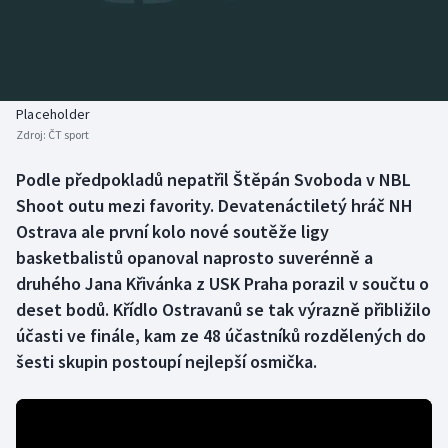
Baseball a softbal
Soutěže
Basketbal
Historické návraty
Biatlon
Aplikace ČT sport
Placeholder
Zdroj:
ČT sport
Boby a skeleton
AZ kvíz
Podle předpokladů nepatřil Štěpán Svoboda v NBL
Shoot outu mezi favority. Devatenáctiletý hráč NH
Box
Ostrava ale první kolo nové soutěže ligy
Curling
basketbalistů opanoval naprosto suverénně a
druhého Jana Křivánka z USK Praha porazil v součtu o
Dostihy
deset bodů. Křídlo Ostravanů se tak výrazně přibližilo
účasti ve finále, kam ze 48 účastníků rozdělených do
Florbal
šesti skupin postoupí nejlepší osmička.
Futsal
Golf