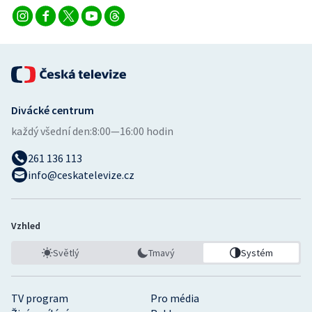
Divácké centrum
každý všední den:
8:00—16:00 hodin
261 136 113
info@ceskatelevize.cz
Vzhled
Světlý
Tmavý
Systém
TV program
Pro média