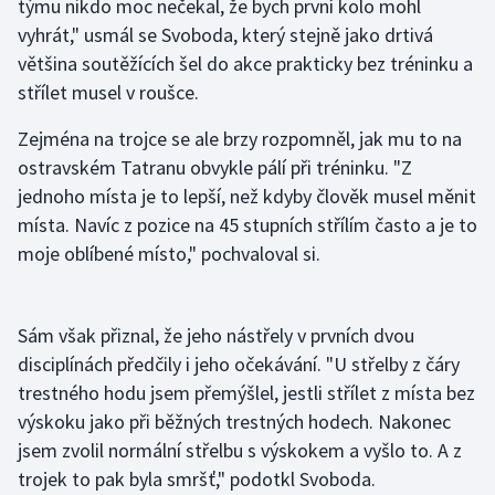
týmu nikdo moc nečekal, že bych první kolo mohl
vyhrát," usmál se Svoboda, který stejně jako drtivá
Olympijské hry
většina soutěžících šel do akce prakticky bez tréninku a
Parasport
střílet musel v roušce.
Zejména na trojce se ale brzy rozpomněl, jak mu to na
Plavání
ostravském Tatranu obvykle pálí při tréninku. "Z
Plážový volejbal
jednoho místa je to lepší, než kdyby člověk musel měnit
místa. Navíc z pozice na 45 stupních střílím často a je to
Ragby
moje oblíbené místo," pochvaloval si.
Rychlobruslení
Sám však přiznal, že jeho nástřely v prvních dvou
Rychlostní kanoistika
disciplínách předčily i jeho očekávání. "U střelby z čáry
trestného hodu jsem přemýšlel, jestli střílet z místa bez
Short track
výskoku jako při běžných trestných hodech. Nakonec
jsem zvolil normální střelbu s výskokem a vyšlo to. A z
Sportovní střelba
trojek to pak byla smršť," podotkl Svoboda.