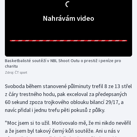
Gymnastika
Nahrávám video
Házená
Jezdectví
Judo
Basketbalisté soutěží v NBL Shoot Outu o prestiž i peníze pro
charitu
Krasobruslení
Zdroj:
ČT sport
Svoboda během stanovené půlminuty trefil 8 ze 13 střel
Lezení
z čáry trestného hodu, pak exceloval za předepsaných
60 sekund zpoza trojkového oblouku bilancí 29/17, a
Lyže a snowboard
navíc přidal i jednu trefu pěti pokusů z půlky.
Moderní pětiboj
"Moc jsem si to užil. Motivovalo mě, že mi nikdo nevěřil
a že jsem byl takový černý kůň soutěže. Ani u nás v
Motorsport