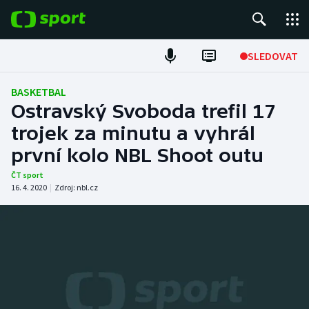
POPULÁRNÍ
SLEDOVAT
Fotbal
BASKETBAL
Ostravský Svoboda trefil 17
Hokej
trojek za minutu a vyhrál
první kolo NBL Shoot outu
Tenis
ČT sport
Atletika
16. 4. 2020
|
Zdroj:
nbl.cz
Cyklistika
DALŠÍ SPORTY
Americký fotbal
NEPŘEHLÉDNĚTE