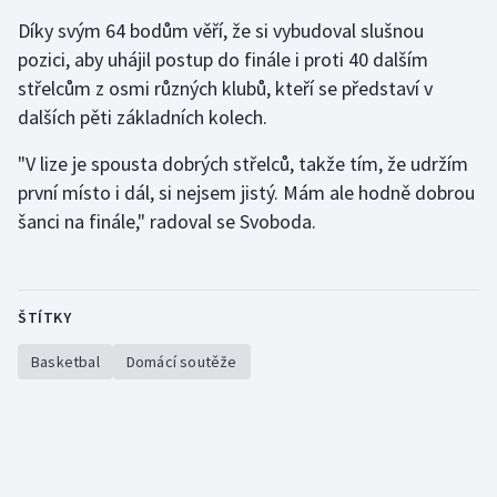
Stolní tenis
Díky svým 64 bodům věří, že si vybudoval slušnou
pozici, aby uhájil postup do finále i proti 40 dalším
Triatlon
střelcům z osmi různých klubů, kteří se představí v
dalších pěti základních kolech.
Veslování
"V lize je spousta dobrých střelců, takže tím, že udržím
Vodní slalom
první místo i dál, si nejsem jistý. Mám ale hodně dobrou
šanci na finále," radoval se Svoboda.
Volejbal
Ostatní
ŠTÍTKY
Basketbal
Domácí soutěže