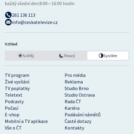
každý všední den:
8:00—16:00 hodin
261 136 113
info@ceskatelevize.cz
Vzhled
Světlý
Tmavý
Systém
TV program
Pro média
Živé vysílání
Reklama
TV poplatky
Studio Brno
Teletext
Studio Ostrava
Podcasty
Rada ČT
Počasí
Kariéra
E-shop
Podávání námětů
Mobilní a TV aplikace
Časté dotazy
Vše o ČT
Kontakty