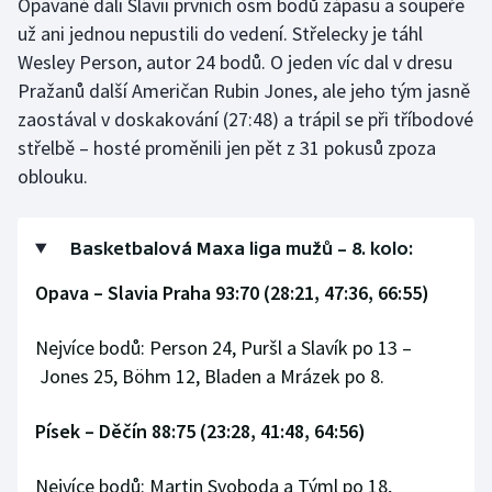
Opavané dali Slavii prvních osm bodů zápasu a soupeře
už ani jednou nepustili do vedení. Střelecky je táhl
Olympijské hry
Wesley Person, autor 24 bodů. O jeden víc dal v dresu
Parasport
Pražanů další Američan Rubin Jones, ale jeho tým jasně
zaostával v doskakování (27:48) a trápil se při tříbodové
Plavání
střelbě – hosté proměnili jen pět z 31 pokusů zpoza
oblouku.
Plážový volejbal
Ragby
Basketbalová Maxa liga mužů – 8. kolo:
Opava – Slavia Praha 93:70 (28:21, 47:36, 66:55)
Rychlobruslení
Nejvíce bodů: Person 24, Puršl a Slavík po 13 –
Rychlostní kanoistika
Jones 25, Böhm 12, Bladen a Mrázek po 8.
Short track
Písek – Děčín 88:75 (23:28, 41:48, 64:56)
Sportovní střelba
Nejvíce bodů: Martin Svoboda a Týml po 18,