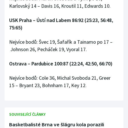
Stolní tenis
Karlovský 14 – Davis 16, Kroutil 11, Edwards 10.
Triatlon
USK Praha
–
Ústí nad Labem 86:92 (25:23, 56:48,
75:65)
Veslování
Nejvíce bodů: Švec 19, Šafařík a Tainamo po 17 –
Vodní slalom
Johnson 26, Pecháček 19, Vyoral 17.
Volejbal
Ostrava
–
Pardubice 100:87 (22:24, 42:50, 66:70)
Ostatní
Nejvíce bodů: Cole 36, Michal Svoboda 21, Greer
15 – Bryant 23, Bohnham 17, Key 12.
SOUVISEJÍCÍ ČLÁNKY
Basketbalisté Brna ve šlágru kola porazili