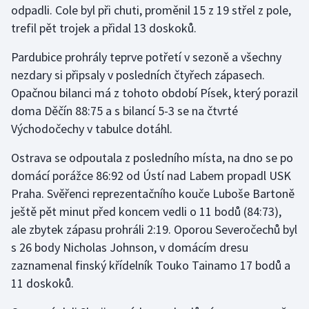
odpadli. Cole byl při chuti, proměnil 15 z 19 střel z pole,
trefil pět trojek a přidal 13 doskoků.
Gymnastika
Pardubice prohrály teprve potřetí v sezoně a všechny
Házená
nezdary si připsaly v posledních čtyřech zápasech.
Opačnou bilanci má z tohoto období Písek, který porazil
Jezdectví
doma Děčín 88:75 a s bilancí 5-3 se na čtvrté
Východočechy v tabulce dotáhl.
Judo
Ostrava se odpoutala z posledního místa, na dno se po
Krasobruslení
domácí porážce 86:92 od Ústí nad Labem propadl USK
Praha. Svěřenci reprezentačního kouče Luboše Bartoně
Lezení
ještě pět minut před koncem vedli o 11 bodů (84:73),
ale zbytek zápasu prohráli 2:19. Oporou Severočechů byl
Lyže a snowboard
s 26 body Nicholas Johnson, v domácím dresu
Moderní pětiboj
zaznamenal finský křídelník Touko Tainamo 17 bodů a
11 doskoků.
Motorsport