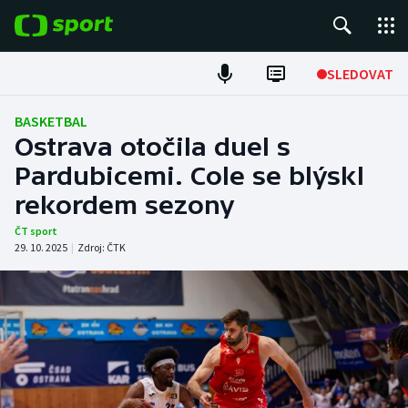
POPULÁRNÍ
SLEDOVAT
Fotbal
BASKETBAL
Ostrava otočila duel s
Hokej
Pardubicemi. Cole se blýskl
rekordem sezony
Tenis
ČT sport
Atletika
29. 10. 2025
|
Zdroj:
ČTK
Cyklistika
DALŠÍ SPORTY
Americký fotbal
NEPŘEHLÉDNĚTE