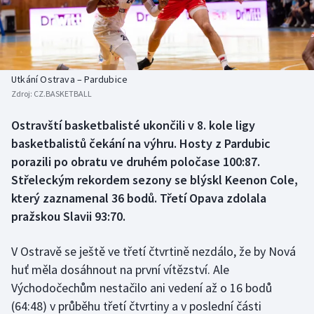
Baseball a softbal
Soutěže
Basketbal
Historické návraty
Biatlon
Aplikace ČT sport
Utkání Ostrava – Pardubice
Zdroj:
CZ.BASKETBALL
Boby a skeleton
AZ kvíz
Ostravští basketbalisté ukončili v 8. kole ligy
basketbalistů čekání na výhru. Hosty z Pardubic
Box
porazili po obratu ve druhém poločase 100:87.
Curling
Střeleckým rekordem sezony se blýskl Keenon Cole,
který zaznamenal 36 bodů. Třetí Opava zdolala
Dostihy
pražskou Slavii 93:70.
Florbal
V Ostravě se ještě ve třetí čtvrtině nezdálo, že by Nová
huť měla dosáhnout na první vítězství. Ale
Futsal
Východočechům nestačilo ani vedení až o 16 bodů
(64:48) v průběhu třetí čtvrtiny a v poslední části
Golf