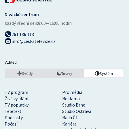
Divácké centrum
každý všední den:
8:00—16:00 hodin
261 136 113
info@ceskatelevize.cz
Vzhled
Světlý
Tmavý
Systém
TV program
Pro média
Živé vysílání
Reklama
TV poplatky
Studio Brno
Teletext
Studio Ostrava
Podcasty
Rada ČT
Počasí
Kariéra