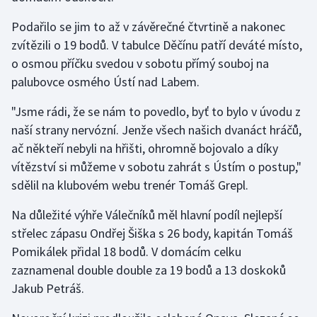
Podařilo se jim to až v závěrečné čtvrtině a nakonec
Gymnastika
zvítězili o 19 bodů. V tabulce Děčínu patří deváté místo,
o osmou příčku svedou v sobotu přímý souboj na
Házená
palubovce osmého Ústí nad Labem.
Jezdectví
"Jsme rádi, že se nám to povedlo, byť to bylo v úvodu z
naší strany nervózní. Jenže všech našich dvanáct hráčů,
Judo
ač někteří nebyli na hřišti, ohromně bojovalo a díky
vítězství si můžeme v sobotu zahrát s Ústím o postup,"
Krasobruslení
sdělil na klubovém webu trenér Tomáš Grepl.
Lezení
Na důležité výhře Válečníků měl hlavní podíl nejlepší
střelec zápasu Ondřej Šiška s 26 body, kapitán Tomáš
Lyže a snowboard
Pomikálek přidal 18 bodů. V domácím celku
zaznamenal double double za 19 bodů a 13 doskoků
Moderní pětiboj
Jakub Petráš.
Motorsport