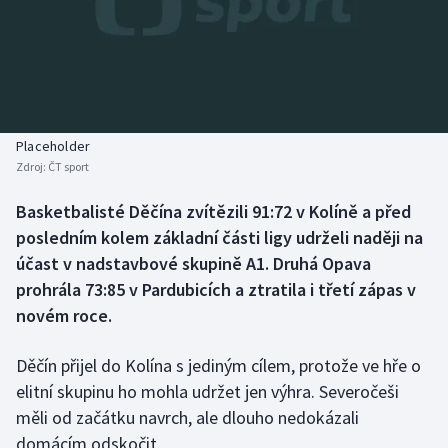
Baseball a softbal
Soutěže
Basketbal
Historické návraty
Biatlon
Aplikace ČT sport
Placeholder
Boby a skeleton
AZ kvíz
Zdroj:
ČT sport
Box
Basketbalisté Děčína zvítězili 91:72 v Kolíně a před
posledním kolem základní části ligy udrželi naději na
Curling
účast v nadstavbové skupině A1. Druhá Opava
prohrála 73:85 v Pardubicích a ztratila i třetí zápas v
Dostihy
novém roce.
Florbal
Děčín přijel do Kolína s jediným cílem, protože ve hře o
elitní skupinu ho mohla udržet jen výhra. Severočeši
Futsal
měli od začátku navrch, ale dlouho nedokázali
domácím odskočit.
Golf