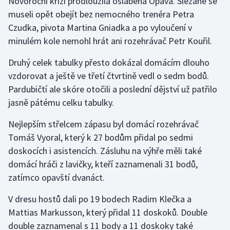
Novoroční krizi prodloužila oslabená Opava. Slezané se
museli opět obejít bez nemocného trenéra Petra
Olympijské hry
Czudka, pivota Martina Gniadka a po vyloučení v
minulém kole nemohl hrát ani rozehrávač Petr Kouřil.
Parasport
Druhý celek tabulky přesto dokázal domácím dlouho
Plavání
vzdorovat a ještě ve třetí čtvrtině vedl o sedm bodů.
Pardubičtí ale skóre otočili a poslední dějství už patřilo
Plážový volejbal
jasně pátému celku tabulky.
Ragby
Nejlepším střelcem zápasu byl domácí rozehrávač
Tomáš Vyoral, který k 27 bodům přidal po sedmi
Rychlobruslení
doskocích i asistencích. Zásluhu na výhře měli také
domácí hráči z lavičky, kteří zaznamenali 31 bodů,
Rychlostní kanoistika
zatímco opavští dvanáct.
Short track
V dresu hostů dali po 19 bodech Radim Klečka a
Mattias Markusson, který přidal 11 doskoků. Double
Sportovní střelba
double zaznamenal s 11 body a 11 doskoky také