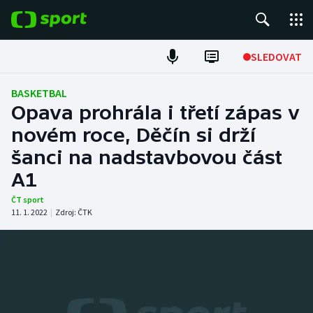
POPULÁRNÍ
SLEDOVAT
Fotbal
BASKETBAL
Opava prohrála i třetí zápas v
Hokej
novém roce, Děčín si drží
šanci na nadstavbovou část
Tenis
A1
Atletika
ČT sport
11. 1. 2022
|
Zdroj:
ČTK
Cyklistika
DALŠÍ SPORTY
Americký fotbal
NEPŘEHLÉDNĚTE