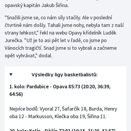
Stolní tenis
opavský kapitán Jakub Šiřina.
"Snažili jsme se, co nám síly stačily. Ale v poslední
Triatlon
čtvrtině nám došly. Tahali jsme nohy, nebyla tam z naší
strany lehkost," řekl na webu Opavy křídelník Luděk
Veslování
Jurečka. "Už je to asi pět let v řadě, co jsme po
Vodní slalom
Vánocích tragičtí. Snad jsme si to vybrali a začneme
opět vyhrávat," dodal.
Volejbal
Ostatní
Výsledky ligy basketbalistů:
1. kolo: Pardubice - Opava 85:73 (20:20, 36:39,
64:56)
Nejvíce bodů: Vyoral 27, Šafarčík 18, Burda, Henry
oba 12 - Markusson, Klečka oba 19, Šiřina 11.
20. kolo: Kolín - Děčín 72:91 (10:15, 31:36, 51:57)