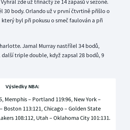
 Vyhrál zde už třináctý ze 14 zápasů v sezoně.
 30 body. Orlando už v první čtvrtině přišlo o
který byl při pokusu o smeč faulován a při
harlotte. Jamal Murray nastřílel 34 bodů,
 další triple double, když zapsal 28 bodů, 9
Výsledky NBA:
5, Memphis – Portland 119:96, New York –
– Boston 113:121, Chicago – Golden State
Lakers 108:112, Utah – Oklahoma City 101:131.