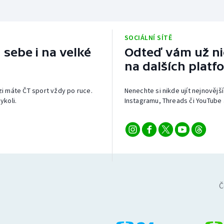
SOCIÁLNÍ SÍTĚ
 sebe i na velké
Odteď vám už nic
na dalších platf
izi máte ČT sport vždy po ruce.
Nenechte si nikde ujít nejnovější
ykoli.
Instagramu, Threads či YouTube 
Č