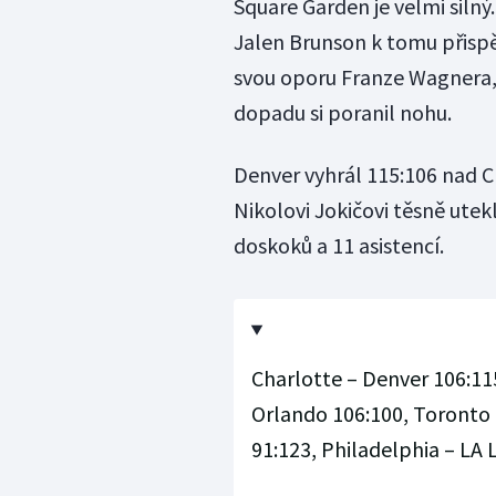
Square Garden je velmi silný.
Jalen Brunson k tomu přispěl
svou oporu Franze Wagnera, 
dopadu si poranil nohu.
Denver vyhrál 115:106 nad C
Nikolovi Jokičovi těsně utekl
doskoků a 11 asistencí.
Charlotte – Denver 106:11
Orlando 106:100, Toronto 
91:123, Philadelphia – LA 