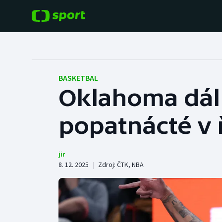
POPULÁRNÍ
DALŠÍ SPORTY
Fotbal
Americký fotbal
BASKETBAL
Oklahoma dál 
Hokej
Baseball a softbal
popatnácté v 
Tenis
Basketbal
Atletika
Biatlon
jir
8. 12. 2025
|
Zdroj:
ČTK
,
NBA
Cyklistika
Boby a skeleton
Box