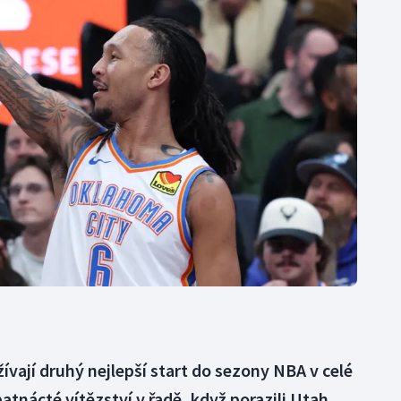
Moderní pětiboj
Triatlon
Motorsport
Veslování
Olympijské hry
Vodní slalom
Parasport
Volejbal
Plavání
Ostatní
Plážový volejbal
vají druhý nejlepší start do sezony NBA v celé
 patnácté vítězství v řadě, když porazili Utah