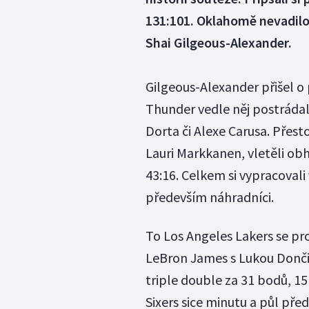
131:101. Oklahomě nevadilo 
Shai Gilgeous-Alexander.
Gilgeous-Alexander přišel o 
Thunder vedle něj postrádali
Dorta či Alexe Carusa. Přest
Lauri Markkanen, vletěli obhá
43:16. Celkem si vypracovali
především náhradníci.
To Los Angeles Lakers se pro
LeBron James s Lukou Dončič
triple double za 31 bodů, 15
Sixers sice minutu a půl pře