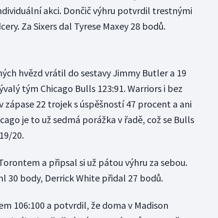
individuální akci. Dončič výhru potvrdil trestnými
dcery. Za Sixers dal Tyrese Maxey 28 bodů.
ných hvězd vrátil do sestavy Jimmy Butler a 19
valý tým Chicago Bulls 123:91. Warriors i bez
v zápase 22 trojek s úspěšností 47 procent a ani
cago je to už sedmá porážka v řadě, což se Bulls
19/20.
Torontem a připsal si už pátou výhru za sebou.
 30 body, Derrick White přidal 27 bodů.
dem 106:100 a potvrdil, že doma v Madison