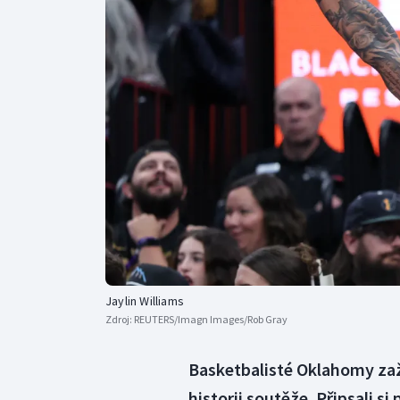
Curling
Dostihy
Florbal
Futsal
Golf
Gymnastika
Jaylin Williams
Zdroj:
REUTERS/Imagn Images/Rob Gray
Basketbalisté Oklahomy zaží
historii soutěže. Připsali si