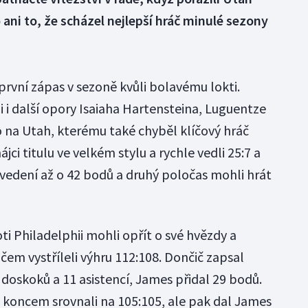
ani to, že scházel nejlepší hráč minulé sezony
první zápas v sezoně kvůli bolavému lokti.
 i další opory Isaiaha Hartensteina, Luguentze
o na Utah, kterému také chyběl klíčový hráč
jci titulu ve velkém stylu a rychle vedli 25:7 a
 vedení až o 42 bodů a druhý poločas mohli hrát
ti Philadelphii mohli opřít o své hvězdy a
em vystříleli výhru 112:108. Dončič zapsal
 doskoků a 11 asistencí, James přidal 29 bodů.
d koncem srovnali na 105:105, ale pak dal James