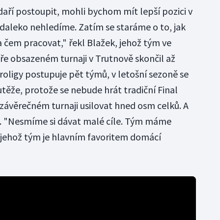
aří postoupit, mohli bychom mít lepší pozici v
 daleko nehledíme. Zatím se staráme o to, jak
na čem pracovat," řekl Blažek, jehož tým ve
e obsazeném turnaji v Trutnově skončil až
roligy postupuje pět týmů, v letošní sezoně se
těže, protože se nebude hrát tradiční Final
v závěrečném turnaji usilovat hned osm celků. A
K. "Nesmíme si dávat malé cíle. Tým máme
, jehož tým je hlavním favoritem domácí