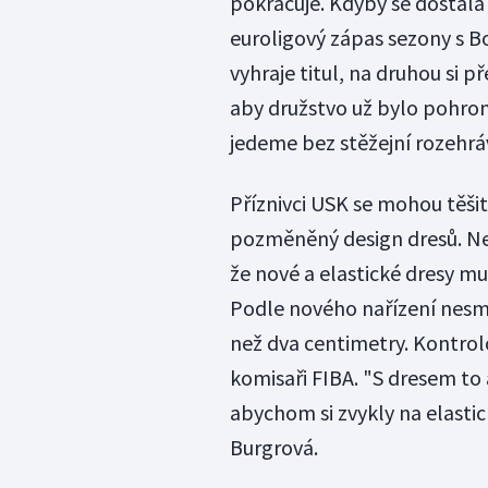
pokračuje. Kdyby se dostala 
euroligový zápas sezony s B
vyhraje titul, na druhou si p
aby družstvo už bylo pohrom
jedeme bez stěžejní rozehráv
Příznivci USK se mohou těšit
pozměněný design dresů. Ne
že nové a elastické dresy mu
Podle nového nařízení nesmí
než dva centimetry. Kontrol
komisaři FIBA. "S dresem to 
abychom si zvykly na elasti
Burgrová.