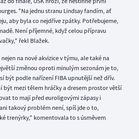
až do finále, USK hrozí, že nestihne první
ourges. "Na jednu stranu Lindsay fandím, ať
řeju, aby byla co nejdříve zpátky. Potřebujeme,
adě. Není příjemné, když celou přípravu
ačky," řekl Blažek.
 nejen na nové akvizice v týmu, ale také na
jvětší změnou oproti minulým sezonám je to,
sí být podle nařízení FIBA upnutější než dřív.
 být mezi tělem hráčky a dresem prostor větší
ovat to mají před euroligovými zápasy i
ani takový problém není, spíš jde o to,
cké trenýrky," komentovala to s úsměvem