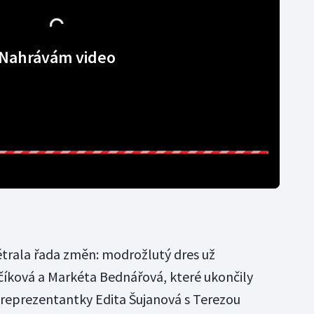
Nahrávám video
ětrala řada změn: modrožlutý dres už
íková a Markéta Bednářová, které ukončily
é reprezentantky Edita Šujanová s Terezou