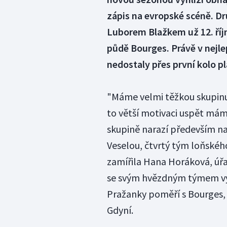
zápis na evropské scéně. 
Luborem Blažkem už 12. říjn
půdě Bourges. Právě v nejlep
nedostaly přes první kolo pl
"Máme velmi těžkou skupinu, 
to větší motivaci uspět mám
skupině narazí především na
Veselou, čtvrtý tým loňskéh
zamířila Hana Horáková, úřad
se svým hvězdným týmem vyl
Pražanky poměří s Bourges,
Gdyní.