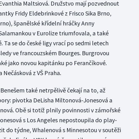
Evanthia Maltsiová. Družstvo mají pozvednout
ntky Fridy Eldebrinkové z Frisco Sika Brno,
rno), španělské křídelní hráčky Anny
Salamankou v Eurolize triumfovala, a také
. Ta se do české ligy vrací po sedmi letech
sledy ve francouzském Bourges. Burgrovou
aké jako novou kapitánku po Ferančíkové.
la Nečásková z VŠ Praha.
Benešem také netrpělivě čekají na to, až
pory: pivotka DeLisha Miltonová-Jonesová a
ová. Obě si totiž plnily povinnosti v zámořské
nesová s Los Angeles nepostoupila do play-
zit do týdne, Whalenová s Minnesotou v soutěži