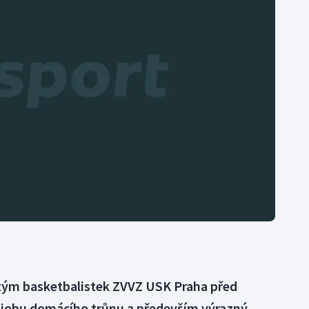
Moderní pětiboj
Triatlon
Motorsport
Veslování
Olympijské hry
Vodní slalom
Parasport
Volejbal
Plavání
Ostatní
Plážový volejbal
tým basketbalistek ZVVZ USK Praha před
ajobu domácího trůnu a především výrazný