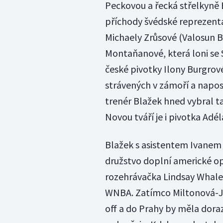
Peckovou a řecká střelkyně 
příchody švédské reprezenta
Michaely Zrůsové (Valosun B
Montaňanové, která loni se 
české pivotky Ilony Burgrové
strávených v zámoří a napo
trenér Blažek hned vybral t
Novou tváří je i pivotka Adé
Blažek s asistentem Ivanem 
družstvo doplní americké o
rozehrávačka Lindsay Whalen
WNBA. Zatímco Miltonová-Jo
off a do Prahy by měla dora