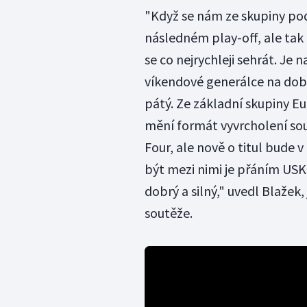
"Když se nám ze skupiny pod
následném play-off, ale tak
se co nejrychleji sehrát. Je 
víkendové generálce na dobř
pátý. Ze základní skupiny Eu
mění formát vyvrcholení sou
Four, ale nově o titul bude 
být mezi nimi je přáním US
dobrý a silný," uvedl Blažek
soutěže.