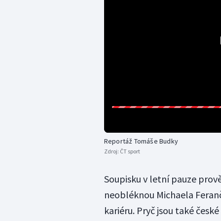
Reportáž Tomáše Budky
Zdroj:
ČT sport
Soupisku v letní pauze prov
neobléknou Michaela Feranč
kariéru. Pryč jsou také česk