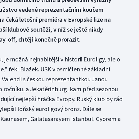
Družstvo vedené reprezentačním koučem
a čeká letošní premiéra v Evropské lize na
ší klubové soutěži, v níž se ještě nikdy
ay-off, chtějí konečně prorazit.
je možná nejnabitější v historii Euroligy, ale o
e," řekl Blažek. USK v osmičlenné základní
 Valencii s českou reprezentantkou Janou
o ročníku, a Jekatěrinburg, kam před sezonou
ující nejlepší hráčka Evropy. Ruský klub by rád
epšil loňský euroligový bronz. Dále se
 Kaunasem, Galatasarayem Istanbul, Györem a