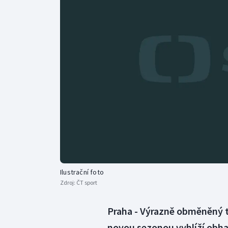
Curling
Dostihy
Florbal
Futsal
Golf
Gymnastika
Ilustrační foto
Zdroj:
ČT sport
Praha - Výrazně obměněný 
novou sezonou vyhlíží obh