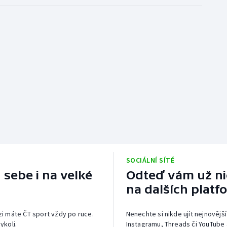
SOCIÁLNÍ SÍTĚ
 sebe i na velké
Odteď vám už nic
na dalších platf
izi máte ČT sport vždy po ruce.
Nenechte si nikde ujít nejnovější
ykoli.
Instagramu, Threads či YouTube 