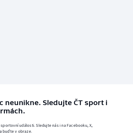
 neunikne. Sledujte ČT sport i
ormách.
 sportovní události. Sledujte nás i na Facebooku, X,
a buďte v obraze.