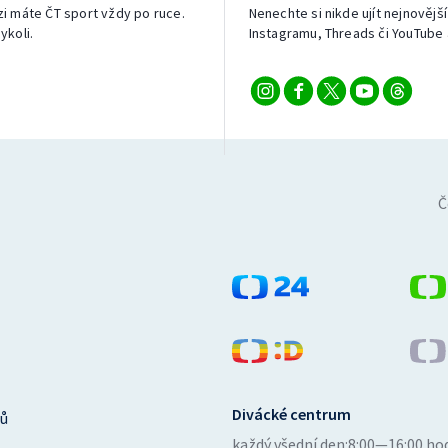
izi máte ČT sport vždy po ruce.
Nenechte si nikde ujít nejnovější
ykoli.
Instagramu, Threads či YouTube 
Č
Divácké centrum
ů
každý všední den:
8:00—16:00 ho