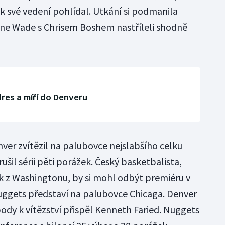
ek své vedení pohlídal. Utkání si podmanila
ane Wade s Chrisem Boshem nastříleli shodně
dres a míří do Denveru
er zvítězil na palubovce nejslabšího celku
šil sérii pěti porážek. Český basketbalista,
k z Washingtonu, by si mohl odbýt premiéru v
uggets představí na palubovce Chicaga. Denver
ody k vítězství přispěl Kenneth Faried. Nuggets