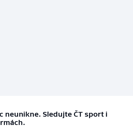
 neunikne. Sledujte ČT sport i
ormách.