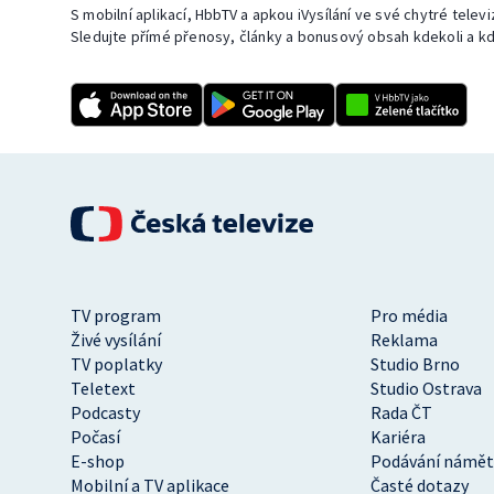
S mobilní aplikací, HbbTV a apkou iVysílání ve své chytré telev
Sledujte přímé přenosy, články a bonusový obsah kdekoli a kd
TV program
Pro média
Živé vysílání
Reklama
TV poplatky
Studio Brno
Teletext
Studio Ostrava
Podcasty
Rada ČT
Počasí
Kariéra
E-shop
Podávání námět
Mobilní a TV aplikace
Časté dotazy