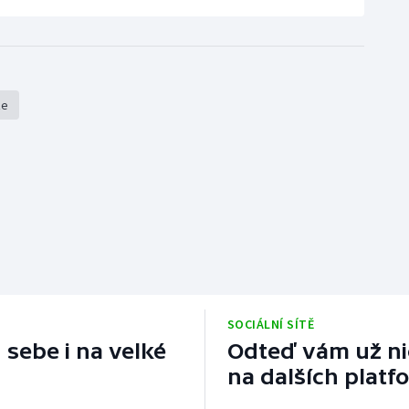
že
SOCIÁLNÍ SÍTĚ
 sebe i na velké
Odteď vám už nic
na dalších platf