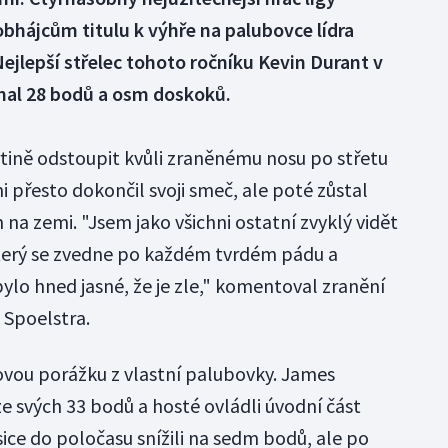
obhájcům titulu k výhře na palubovce lídra
jlepší střelec tohoto ročníku Kevin Durant v
al 28 bodů a osm doskoků.
tině odstoupit kvůli zraněnému nosu po střetu
 přesto dokončil svoji smeč, ale poté zůstal
a zemi. "Jsem jako všichni ostatní zvyklý vidět
terý se zvedne po každém tvrdém pádu a
ylo hned jasné, že je zle," komentoval zranění
 Spoelstra.
ovou porážku z vlastní palubovky. James
 ze svých 33 bodů a hosté ovládli úvodní část
ice do poločasu snížili na sedm bodů, ale po