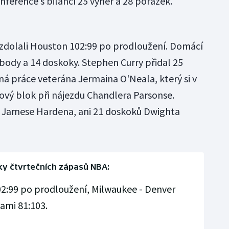
nference s bilancí 25 výher a 28 porážek.
 zdolali Houston 102:99 po prodloužení. Domácí
 body a 14 doskoky. Stephen Curry přidal 25
ná práce veterána Jermaina O'Neala, který si v
čový blok při nájezdu Chandlera Parsonse.
 Jamese Hardena, ani 21 doskoků Dwighta
ky čtvrtečních zápasů NBA:
2:99 po prodloužení, Milwaukee - Denver
ami 81:103.