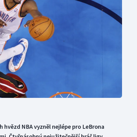
Moderní pětiboj
Triatlon
Motorsport
Veslování
Olympijské hry
Vodní slalom
Parasport
Volejbal
Plavání
Ostatní
Plážový volejbal
ch hvězd NBA vyzněl nejlépe pro LeBrona
i. Čtyřnásobný nejužitečnější hráč ligy