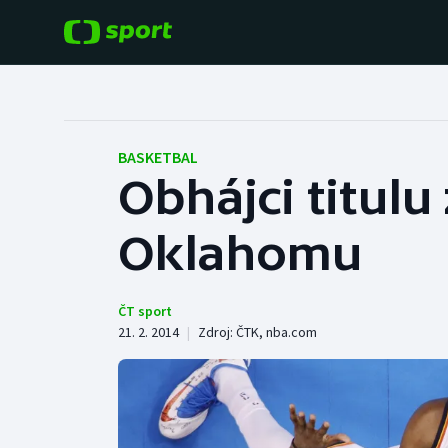
POPULÁRNÍ
DALŠÍ SPORTY
Fotbal
Americký fotbal
BASKETBAL
Obhájci titulu
Hokej
Baseball a softbal
Oklahomu
Tenis
Basketbal
Atletika
Biatlon
ČT sport
21. 2. 2014
|
Zdroj:
ČTK
,
nba.com
Cyklistika
Boby a skeleton
Box