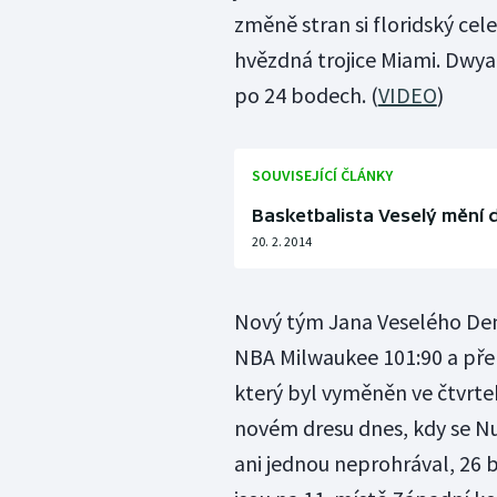
změně stran si floridský cel
hvězdná trojice Miami. Dwy
po 24 bodech. (
VIDEO
)
SOUVISEJÍCÍ ČLÁNKY
Basketbalista Veselý mění 
20. 2. 2014
Nový tým Jana Veselého Denv
NBA Milwaukee 101:90 a přeru
který byl vyměněn ve čtvrte
novém dresu dnes, kdy se N
ani jednou neprohrával, 26 b