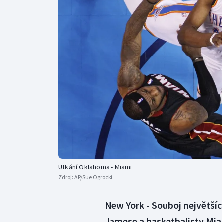
Curling
Dostihy
Florbal
Futsal
Golf
Gymnastika
Utkání Oklahoma - Miami
Zdroj:
AP/Sue Ogrocki
New York - Souboj největší
Jamese a basketbalisty Miam