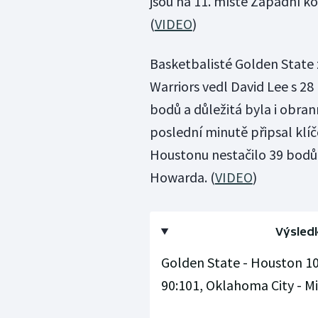
jsou na 11. místě Západní ko
(
VIDEO
)
Basketbalisté Golden State
Warriors vedl David Lee s 28
bodů a důležitá byla i obran
poslední minutě připsal klí
Houstonu nestačilo 39 bodů
Howarda. (
VIDEO
)
Výsled
Golden State - Houston 10
90:101, Oklahoma City - Mi