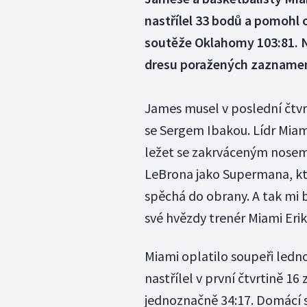
nastřílel 33 bodů a pomohl 
soutěže Oklahomy 103:81. Ne
dresu poražených zaznamen
James musel v poslední čtvr
se Sergem Ibakou. Lídr Miami
ležet se zakrváceným nosem n
LeBrona jako Supermana, k
spěchá do obrany. A tak mi b
své hvězdy trenér Miami Erik
Miami oplatilo soupeři ledn
nastřílel v první čtvrtině 16
jednoznačně 34:17. Domácí s