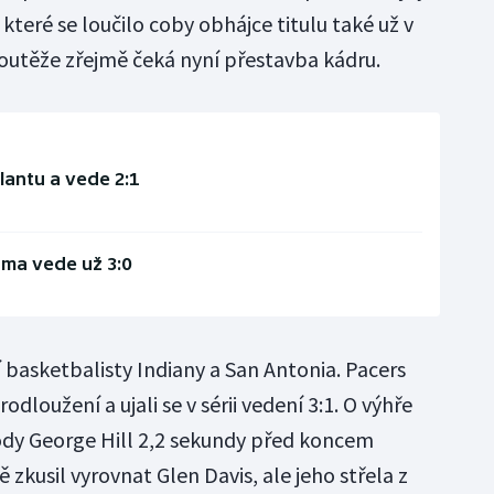
které se loučilo coby obhájce titulu také už v
soutěže zřejmě čeká nyní přestavba kádru.
lantu a vede 2:1
oma vede už 3:0
 basketbalisty Indiany a San Antonia. Pacers
odloužení a ujali se v sérii vedení 3:1. O výhře
dy George Hill 2,2 sekundy před koncem
 zkusil vyrovnat Glen Davis, ale jeho střela z