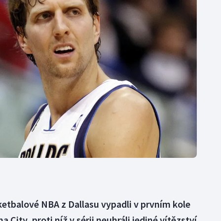
Moderní pětiboj
Triatlon
Motorsport
Veslování
Olympijské hry
Vodní slalom
Parasport
Volejbal
Plavání
Ostatní
Plážový volejbal
sketbalové NBA z Dallasu vypadli v prvním kole
a City, proti níž v sérii neuhráli jediné vítězství