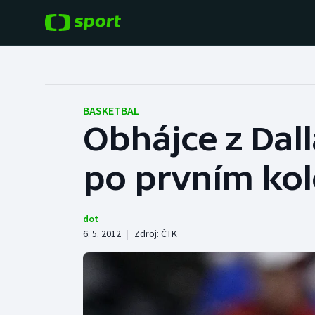
POPULÁRNÍ
DALŠÍ SPORTY
Fotbal
Americký fotbal
BASKETBAL
Obhájce z Dall
Hokej
Baseball a softbal
po prvním kol
Tenis
Basketbal
Atletika
Biatlon
dot
6. 5. 2012
|
Zdroj:
ČTK
Cyklistika
Boby a skeleton
Box