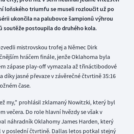
í loňského triumfu se museli rozloučit už po
érii ukončila na palubovce šampionů výhrou
itů soutěže postoupila do druhého kola.
ozvedli mistrovskou trofej a Němec Dirk
ečnějším hráčem finále, jenže Oklahoma byla
vrtém zápase play-off vymazala až třináctibodové
díky jasné převaze v závěrečné čtvrtině 35:16
 možném čase.
ž my," prohlásil zklamaný Nowitzki, který byl
m večera. Do role hlavní hvězdy se však v
val náhradník Oklahomy James Harden, který
 v poslední čtvrtině. Dallas letos potkal stejný