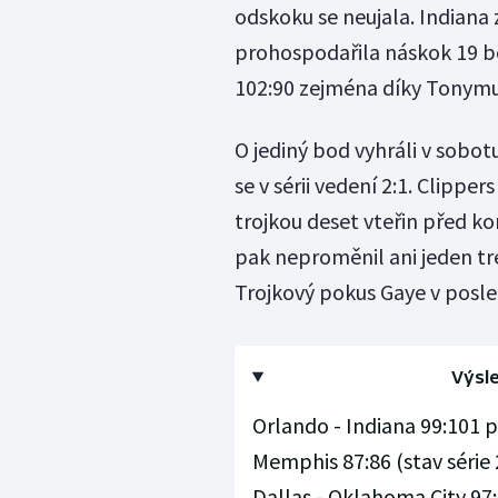
odskoku se neujala. Indiana 
prohospodařila náskok 19 b
102:90 zejména díky Tonymu
O jediný bod vyhráli v sobo
se v sérii vedení 2:1. Clipper
trojkou deset vteřin před ko
pak neproměnil ani jeden tr
Trojkový pokus Gaye v posle
Výsle
Orlando - Indiana 99:101 po
Memphis 87:86 (stav série 2
Dallas - Oklahoma City 97: