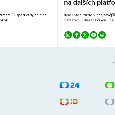
na dalších platf
izi máte ČT sport vždy po ruce.
Nenechte si nikde ujít nejnovější
ykoli.
Instagramu, Threads či YouTube 
Č