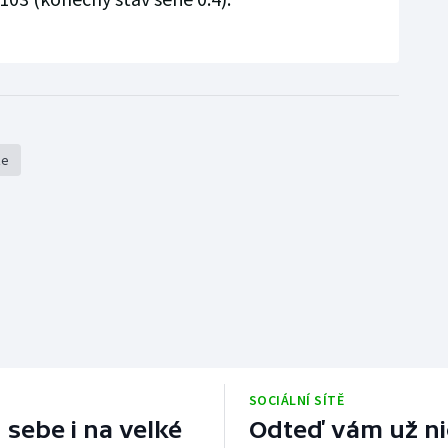
že
SOCIÁLNÍ SÍTĚ
 sebe i na velké
Odteď vám už nic