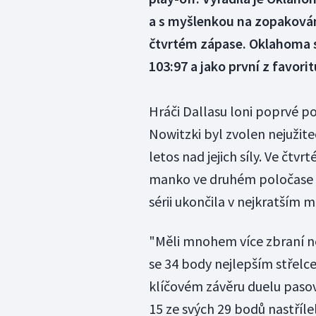
a s myšlenkou na zopakován
čtvrtém zápase. Oklahoma s
103:97 a jako první z favor
Hráči Dallasu loni poprvé p
Nowitzki byl zvolen nejužit
letos nad jejich síly. Ve čt
manko ve druhém poločase a 
sérii ukončila v nejkratším
"Měli mnohem více zbraní ne
se 34 body nejlepším střelce
klíčovém závěru duelu paso
15 ze svých 29 bodů nastřílel