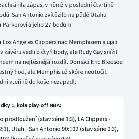
zachránila zápas, v němž v poslední čtvrtině
odů. San Antonio zvítězilo na půdě Utahu
 Parkerovi a jeho 27 bodům.
tu Los Angeles Clippers nad Memphisem a ujali
s v závěru vedli o čtyři body, ale Rudy Gay snížil
ncem na nejtěsnější rozdíl. Domácí Eric Bledsoe
estný hod, ale Memphis už skóre neotočil.
dní vteřině do koše nezapadl.
dky 1. kola play-off NBA:
 prodloužení (stav série 1:3), LA Clippers -
:1), Utah - San Antonio 90:102 (stav série 0:3),
103 (konečný stav série 0:4).