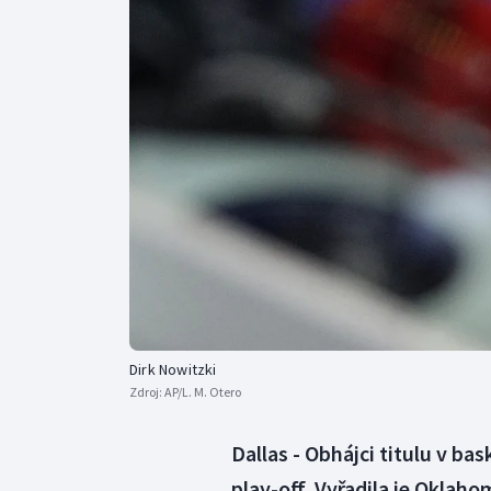
Curling
Dostihy
Florbal
Futsal
Golf
Gymnastika
Dirk Nowitzki
Zdroj:
AP/L. M. Otero
Dallas - Obhájci titulu v ba
play-off. Vyřadila je Oklahom