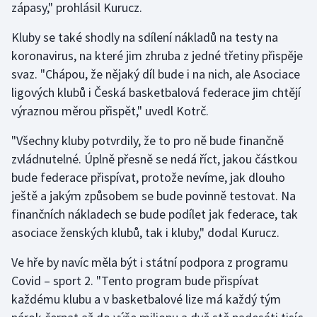
zápasy," prohlásil Kurucz.
Stolní tenis
Kluby se také shodly na sdílení nákladů na testy na
Triatlon
koronavirus, na které jim zhruba z jedné třetiny přispěje
svaz. "Chápou, že nějaký díl bude i na nich, ale Asociace
Veslování
ligových klubů i Česká basketbalová federace jim chtějí
výraznou měrou přispět," uvedl Kotrč.
Vodní slalom
"Všechny kluby potvrdily, že to pro ně bude finančně
Volejbal
zvládnutelné. Úplně přesně se nedá říct, jakou částkou
bude federace přispívat, protože nevíme, jak dlouho
Ostatní
ještě a jakým způsobem se bude povinně testovat. Na
finančních nákladech se bude podílet jak federace, tak
asociace ženských klubů, tak i kluby," dodal Kurucz.
Ve hře by navíc měla být i státní podpora z programu
Covid – sport 2. "Tento program bude přispívat
každému klubu a v basketbalové lize má každý tým