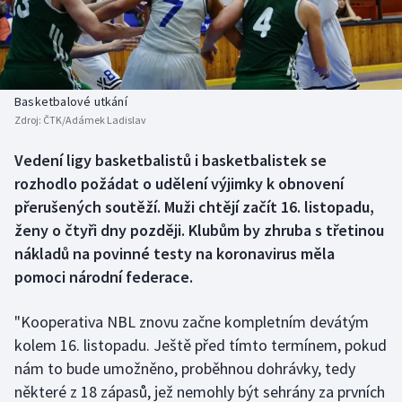
Baseball a softbal
Soutěže
Basketbal
Historické návraty
Biatlon
Aplikace ČT sport
Basketbalové utkání
Zdroj:
ČTK/Adámek Ladislav
Boby a skeleton
AZ kvíz
Vedení ligy basketbalistů i basketbalistek se
rozhodlo požádat o udělení výjimky k obnovení
Box
přerušených soutěží. Muži chtějí začít 16. listopadu,
Curling
ženy o čtyři dny později. Klubům by zhruba s třetinou
nákladů na povinné testy na koronavirus měla
Dostihy
pomoci národní federace.
Florbal
"Kooperativa NBL znovu začne kompletním devátým
kolem 16. listopadu. Ještě před tímto termínem, pokud
Futsal
nám to bude umožněno, proběhnou dohrávky, tedy
některé z 18 zápasů, jež nemohly být sehrány za prvních
Golf