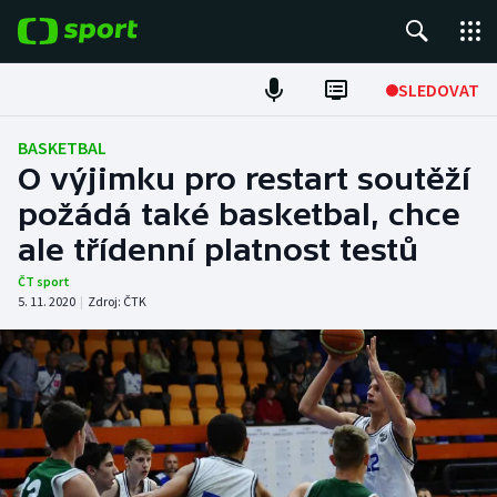
POPULÁRNÍ
SLEDOVAT
Fotbal
BASKETBAL
O výjimku pro restart soutěží
Hokej
požádá také basketbal, chce
ale třídenní platnost testů
Tenis
ČT sport
Atletika
5. 11. 2020
|
Zdroj:
ČTK
Cyklistika
DALŠÍ SPORTY
Americký fotbal
NEPŘEHLÉDNĚTE