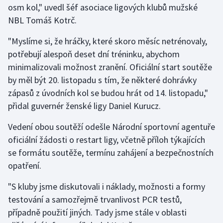
osm kol," uvedl šéf asociace ligových klubů mužské
NBL Tomáš Kotrč.
Gymnastika
"Myslíme si, že hráčky, které skoro měsíc netrénovaly,
Házená
potřebují alespoň deset dní tréninku, abychom
minimalizovali možnost zranění. Oficiální start soutěže
Jezdectví
by měl být 20. listopadu s tím, že některé dohrávky
zápasů z úvodních kol se budou hrát od 14. listopadu,"
Judo
přidal guvernér ženské ligy Daniel Kurucz.
Krasobruslení
Vedení obou soutěží odešle Národní sportovní agentuře
oficiální žádosti o restart ligy, včetně příloh týkajících
Lezení
se formátu soutěže, termínu zahájení a bezpečnostních
opatření.
Lyže a snowboard
"S kluby jsme diskutovali i náklady, možnosti a formy
Moderní pětiboj
testování a samozřejmě trvanlivost PCR testů,
případně použití jiných. Tady jsme stále v oblasti
Motorsport