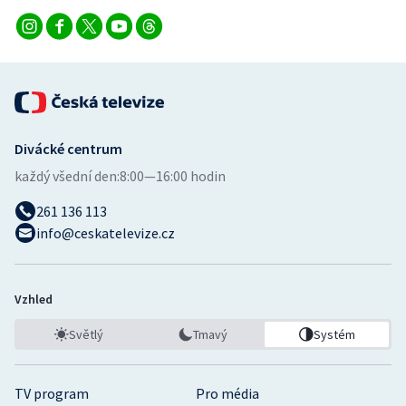
Divácké centrum
každý všední den:
8:00—16:00 hodin
261 136 113
info@ceskatelevize.cz
Vzhled
Světlý
Tmavý
Systém
TV program
Pro média