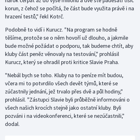
nárok čerpat až do výše milionu a dvě stě padesáti tisíc
korun, z čehož se počítá, že část bude využita právě i na
hrazení testů," řekl Kotrč.
Podobně to vidí i Kurucz. "Na program se hodně
těšíme, protože se o něm hovoří už dlouho, a jakmile
bude možné požádat o podporu, tak budeme chtít, aby
kluby část peněz věnovaly na testování," prohlásil
Kurucz, který se ohradil proti kritice Slavie Praha.
"Nebál bych se toho. Kluby na to peníze mít budou,
včera mi to potvrdilo všech devět týmů, které se
zúčastnily jednání, jež trvalo přes dvě a půl hodiny,"
prohlásil. "Zástupci Slavie byli průběžně informováni o
všech našich krocích stejně jako ostatní kluby. Byli
pozváni i na videokonferenci, které se nezúčastnili,"
dodal.