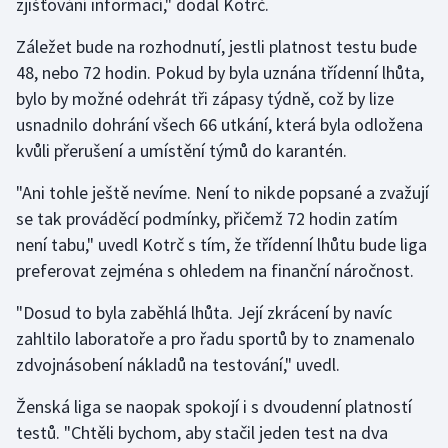
zjišťování informací," dodal Kotrč.
Olympijské hry
Záležet bude na rozhodnutí, jestli platnost testu bude
48, nebo 72 hodin. Pokud by byla uznána třídenní lhůta,
Parasport
bylo by možné odehrát tři zápasy týdně, což by lize
usnadnilo dohrání všech 66 utkání, která byla odložena
Plavání
kvůli přerušení a umístění týmů do karantén.
Plážový volejbal
"Ani tohle ještě nevíme. Není to nikde popsané a zvažují
se tak prováděcí podmínky, přičemž 72 hodin zatím
Ragby
není tabu," uvedl Kotrč s tím, že třídenní lhůtu bude liga
preferovat zejména s ohledem na finanční náročnost.
Rychlobruslení
"Dosud to byla zaběhlá lhůta. Její zkrácení by navíc
Rychlostní kanoistika
zahltilo laboratoře a pro řadu sportů by to znamenalo
zdvojnásobení nákladů na testování," uvedl.
Short track
Ženská liga se naopak spokojí i s dvoudenní platností
Sportovní střelba
testů. "Chtěli bychom, aby stačil jeden test na dva