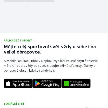
Olympijské hry
Parasport
Plavání
APLIKACE ČT SPORT
Plážový volejbal
Mějte celý sportovní svět vždy u sebe i na
velké obrazovce.
Ragby
S mobilní aplikací, HbbTV a apkou iVysílání ve své chytré televizi
Rychlobruslení
máte ČT sport vždy po ruce. Sledujte přímé přenosy, články a
bonusový obsah kdekoli a kdykoli.
Rychlostní kanoistika
Short track
Sportovní střelba
SOCIÁLNÍ SÍTĚ