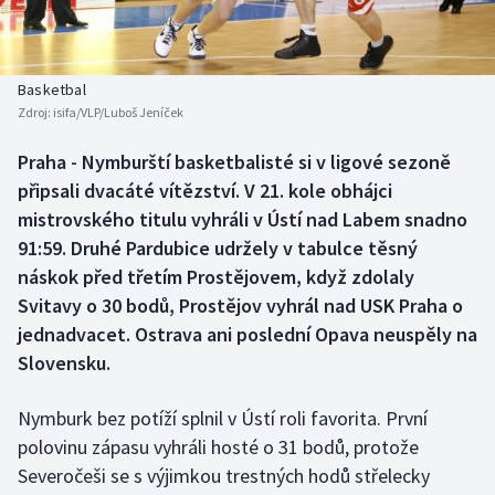
Baseball a softbal
Soutěže
Basketbal
Historické návraty
Basketbal
Zdroj:
isifa/VLP/Luboš Jeníček
Biatlon
Aplikace ČT sport
Praha - Nymburští basketbalisté si v ligové sezoně
Boby a skeleton
AZ kvíz
připsali dvacáté vítězství. V 21. kole obhájci
mistrovského titulu vyhráli v Ústí nad Labem snadno
Box
91:59. Druhé Pardubice udržely v tabulce těsný
náskok před třetím Prostějovem, když zdolaly
Curling
Svitavy o 30 bodů, Prostějov vyhrál nad USK Praha o
jednadvacet. Ostrava ani poslední Opava neuspěly na
Dostihy
Slovensku.
Florbal
Nymburk bez potíží splnil v Ústí roli favorita. První
Futsal
polovinu zápasu vyhráli hosté o 31 bodů, protože
Severočeši se s výjimkou trestných hodů střelecky
Golf