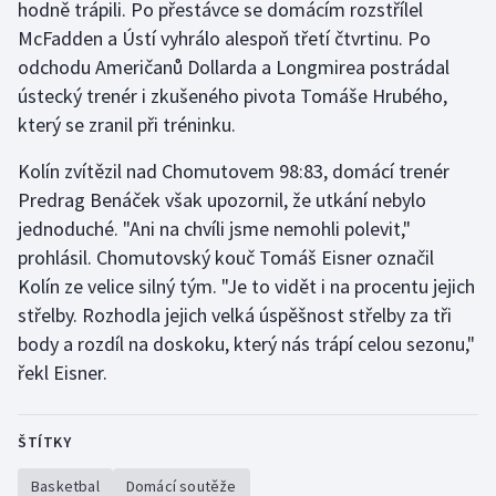
hodně trápili. Po přestávce se domácím rozstřílel
McFadden a Ústí vyhrálo alespoň třetí čtvrtinu. Po
Gymnastika
odchodu Američanů Dollarda a Longmirea postrádal
ústecký trenér i zkušeného pivota Tomáše Hrubého,
Házená
který se zranil při tréninku.
Jezdectví
Kolín zvítězil nad Chomutovem 98:83, domácí trenér
Predrag Benáček však upozornil, že utkání nebylo
Judo
jednoduché. "Ani na chvíli jsme nemohli polevit,"
prohlásil. Chomutovský kouč Tomáš Eisner označil
Krasobruslení
Kolín ze velice silný tým. "Je to vidět i na procentu jejich
střelby. Rozhodla jejich velká úspěšnost střelby za tři
Lezení
body a rozdíl na doskoku, který nás trápí celou sezonu,"
Lyže a snowboard
řekl Eisner.
Moderní pětiboj
ŠTÍTKY
Motorsport
Basketbal
Domácí soutěže