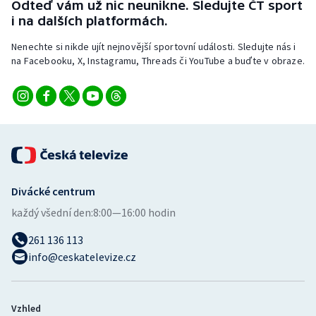
Odteď vám už nic neunikne. Sledujte ČT sport
Stolní tenis
i na dalších platformách.
Triatlon
Nenechte si nikde ujít nejnovější sportovní události. Sledujte nás i
na Facebooku, X, Instagramu, Threads či YouTube a buďte v obraze.
Veslování
Vodní slalom
Volejbal
Ostatní
Divácké centrum
každý všední den:
8:00—16:00 hodin
261 136 113
info@ceskatelevize.cz
Vzhled