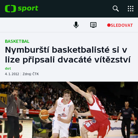
POPULÁRNÍ
SLEDOVAT
Fotbal
BASKETBAL
Nymburští basketbalisté si v
Hokej
lize připsali dvacáté vítězství
Tenis
dot
4. 1. 2012
|
Zdroj:
ČTK
Atletika
Cyklistika
DALŠÍ SPORTY
Americký fotbal
NEPŘEHLÉDNĚTE