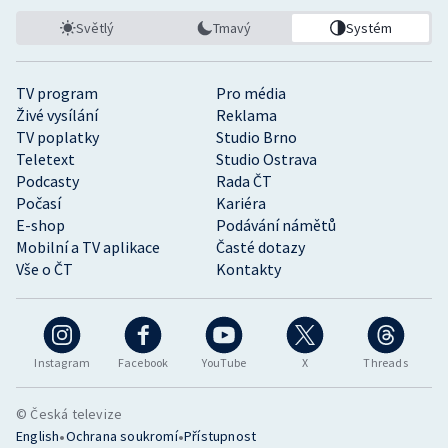
Světlý
Tmavý
Systém
TV program
Pro média
Živé vysílání
Reklama
TV poplatky
Studio Brno
Teletext
Studio Ostrava
Podcasty
Rada ČT
Počasí
Kariéra
E-shop
Podávání námětů
Mobilní a TV aplikace
Časté dotazy
Vše o ČT
Kontakty
Instagram
Facebook
YouTube
X
Threads
© Česká televize
•
•
English
Ochrana soukromí
Přístupnost