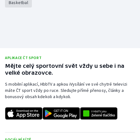
Basketbal
Olympijské hry
Parasport
Plavání
Plážový volejbal
APLIKACE ČT SPORT
Mějte celý sportovní svět vždy u sebe i na
Ragby
velké obrazovce.
S mobilní aplikací, HbbTV a apkou iVysílání ve své chytré televizi
Rychlobruslení
máte ČT sport vždy po ruce. Sledujte přímé přenosy, články a
bonusový obsah kdekoli a kdykoli.
Rychlostní kanoistika
Short track
Sportovní střelba
SOCIÁLNÍ SÍTĚ