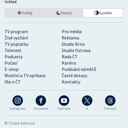
Vzhled
Světlý
Tmavý
Systém
TV program
Pro média
Živé vysílání
Reklama
TV poplatky
Studio Brno
Teletext
Studio Ostrava
Podcasty
Rada ČT
Počasí
Kariéra
E-shop
Podávání námětů
Mobilní a TV aplikace
Časté dotazy
Vše o ČT
Kontakty
Instagram
Facebook
YouTube
X
Threads
© Česká televize