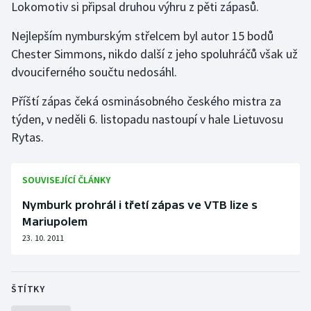
Lokomotiv si připsal druhou výhru z pěti zápasů.
Gymnastika
Nejlepším nymburským střelcem byl autor 15 bodů
Chester Simmons, nikdo další z jeho spoluhráčů však už
Házená
dvouciferného součtu nedosáhl.
Jezdectví
Příští zápas čeká osminásobného českého mistra za
týden, v neděli 6. listopadu nastoupí v hale Lietuvosu
Judo
Rytas.
Krasobruslení
SOUVISEJÍCÍ ČLÁNKY
Lezení
Nymburk prohrál i třetí zápas ve VTB lize s
Mariupolem
Lyže a snowboard
23. 10. 2011
Moderní pětiboj
ŠTÍTKY
Motorsport