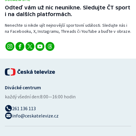
Stolní tenis
Odteď vám už nic neunikne. Sledujte ČT sport
i na dalších platformách.
Triatlon
Nenechte si nikde ujít nejnovější sportovní události. Sledujte nás i
na Facebooku, X, Instagramu, Threads či YouTube a buďte v obraze.
Veslování
Vodní slalom
Volejbal
Ostatní
Divácké centrum
každý všední den:
8:00—16:00 hodin
261 136 113
info@ceskatelevize.cz