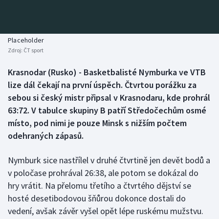
Baseball a softbal
Soutěže
Basketbal
Historické návraty
Placeholder
Zdroj:
ČT sport
Biatlon
Aplikace ČT sport
Krasnodar (Rusko) - Basketbalisté Nymburka ve VTB
Boby a skeleton
AZ kvíz
lize dál čekají na první úspěch. Čtvrtou porážku za
sebou si český mistr připsal v Krasnodaru, kde prohrál
Box
63:72. V tabulce skupiny B patří Středočechům osmé
místo, pod nimi je pouze Minsk s nižším počtem
Curling
odehraných zápasů.
Dostihy
Nymburk sice nastřílel v druhé čtvrtině jen devět bodů a
Florbal
v poločase prohrával 26:38, ale potom se dokázal do
hry vrátit. Na přelomu třetího a čtvrtého dějství se
Futsal
hosté desetibodovou šňůrou dokonce dostali do
vedení, avšak závěr vyšel opět lépe ruskému mužstvu.
Golf