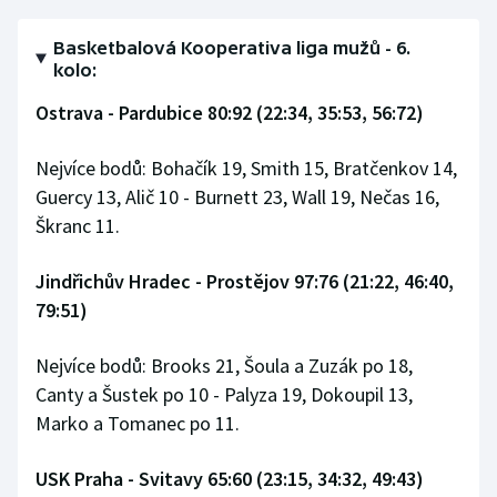
Olympijské hry
Basketbalová Kooperativa liga mužů - 6.
kolo:
Parasport
Ostrava - Pardubice 80:92 (22:34, 35:53, 56:72)
Plavání
Nejvíce bodů: Bohačík 19, Smith 15, Bratčenkov 14,
Plážový volejbal
Guercy 13, Alič 10 - Burnett 23, Wall 19, Nečas 16,
Škranc 11.
Ragby
Jindřichův Hradec - Prostějov 97:76 (21:22, 46:40,
Rychlobruslení
79:51)
Rychlostní kanoistika
Nejvíce bodů: Brooks 21, Šoula a Zuzák po 18,
Canty a Šustek po 10 - Palyza 19, Dokoupil 13,
Short track
Marko a Tomanec po 11.
Sportovní střelba
USK Praha - Svitavy 65:60 (23:15, 34:32, 49:43)