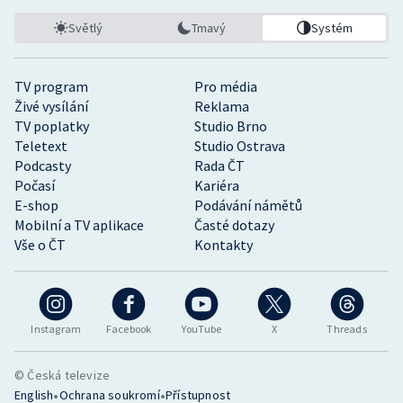
Světlý
Tmavý
Systém
TV program
Pro média
Živé vysílání
Reklama
TV poplatky
Studio Brno
Teletext
Studio Ostrava
Podcasty
Rada ČT
Počasí
Kariéra
E-shop
Podávání námětů
Mobilní a TV aplikace
Časté dotazy
Vše o ČT
Kontakty
Instagram
Facebook
YouTube
X
Threads
© Česká televize
•
•
English
Ochrana soukromí
Přístupnost