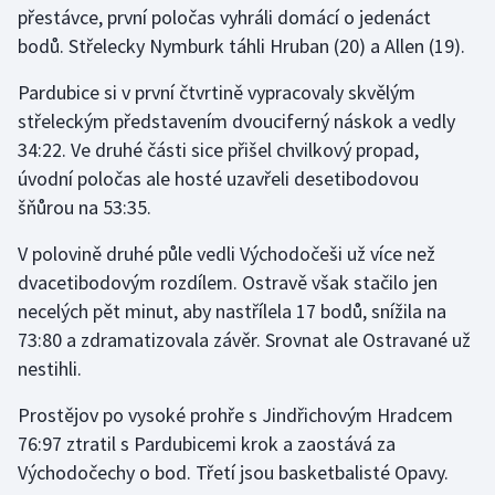
přestávce, první poločas vyhráli domácí o jedenáct
bodů. Střelecky Nymburk táhli Hruban (20) a Allen (19).
Gymnastika
Pardubice si v první čtvrtině vypracovaly skvělým
Házená
střeleckým představením dvouciferný náskok a vedly
34:22. Ve druhé části sice přišel chvilkový propad,
Jezdectví
úvodní poločas ale hosté uzavřeli desetibodovou
šňůrou na 53:35.
Judo
V polovině druhé půle vedli Východočeši už více než
Krasobruslení
dvacetibodovým rozdílem. Ostravě však stačilo jen
necelých pět minut, aby nastřílela 17 bodů, snížila na
Lezení
73:80 a zdramatizovala závěr. Srovnat ale Ostravané už
nestihli.
Lyže a snowboard
Prostějov po vysoké prohře s Jindřichovým Hradcem
Moderní pětiboj
76:97 ztratil s Pardubicemi krok a zaostává za
Východočechy o bod. Třetí jsou basketbalisté Opavy.
Motorsport