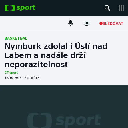
POPULÁRNÍ
SLEDOVAT
Fotbal
BASKETBAL
Nymburk zdolal i Ústí nad
Hokej
Labem a nadále drží
neporazitelnost
Tenis
ČT sport
Atletika
12. 10. 2016
|
Zdroj:
ČTK
Cyklistika
DALŠÍ SPORTY
Americký fotbal
NEPŘEHLÉDNĚTE