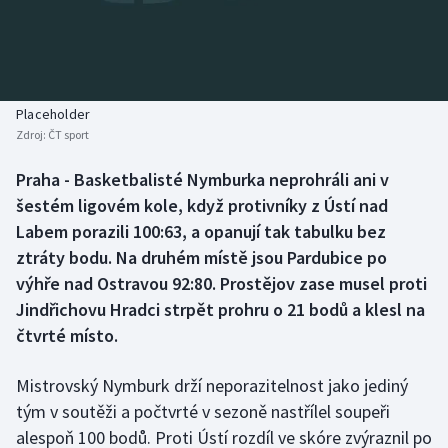
Baseball a softbal
Soutěže
Basketbal
Historické návraty
Biatlon
Aplikace ČT sport
Placeholder
Zdroj:
ČT sport
Boby a skeleton
AZ kvíz
Praha - Basketbalisté Nymburka neprohráli ani v
šestém ligovém kole, když protivníky z Ústí nad
Box
Labem porazili 100:63, a opanují tak tabulku bez
Curling
ztráty bodu. Na druhém místě jsou Pardubice po
výhře nad Ostravou 92:80. Prostějov zase musel proti
Dostihy
Jindřichovu Hradci strpět prohru o 21 bodů a klesl na
čtvrté místo.
Florbal
Mistrovský Nymburk drží neporazitelnost jako jediný
Futsal
tým v soutěži a počtvrté v sezoně nastřílel soupeři
alespoň 100 bodů. Proti Ústí rozdíl ve skóre zvýraznil po
Golf