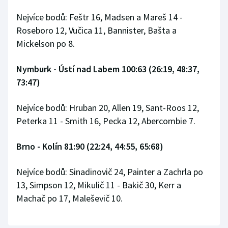
Stolní tenis
Nejvíce bodů: Feštr 16, Madsen a Mareš 14 -
Roseboro 12, Vučica 11, Bannister, Bašta a
Triatlon
Mickelson po 8.
Veslování
Nymburk - Ústí nad Labem 100:63 (26:19, 48:37,
Vodní slalom
73:47)
Volejbal
Nejvíce bodů: Hruban 20, Allen 19, Sant-Roos 12,
Peterka 11 - Smith 16, Pecka 12, Abercombie 7.
Ostatní
Brno - Kolín 81:90 (22:24, 44:55, 65:68)
Nejvíce bodů: Sinadinovič 24, Painter a Zachrla po
13, Simpson 12, Mikulič 11 - Bakič 30, Kerr a
Machač po 17, Maleševič 10.