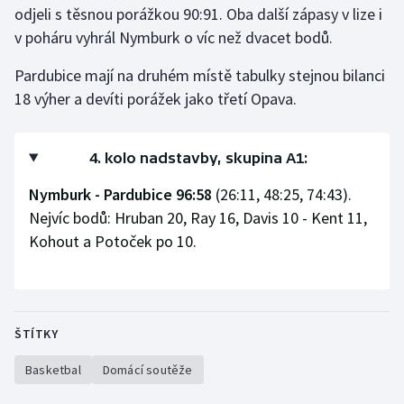
odjeli s těsnou porážkou 90:91. Oba další zápasy v lize i
v poháru vyhrál Nymburk o víc než dvacet bodů.
Gymnastika
Pardubice mají na druhém místě tabulky stejnou bilanci
Házená
18 výher a devíti porážek jako třetí Opava.
Jezdectví
4. kolo nadstavby, skupina A1:
Judo
Nymburk - Pardubice 96:58
(26:11, 48:25, 74:43).
Krasobruslení
Nejvíc bodů: Hruban 20, Ray 16, Davis 10 - Kent 11,
Kohout a Potoček po 10.
Lezení
Lyže a snowboard
ŠTÍTKY
Moderní pětiboj
Basketbal
Domácí soutěže
Motorsport