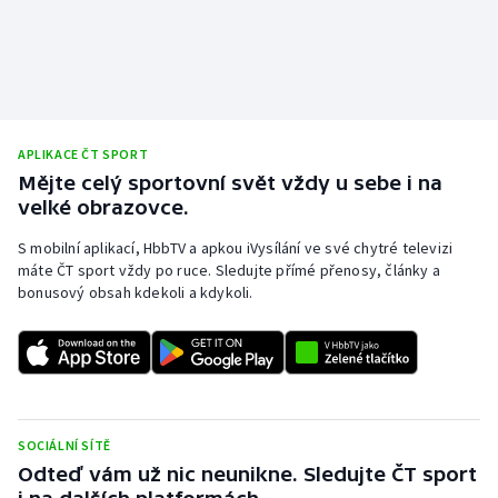
Olympijské hry
Parasport
Plavání
APLIKACE ČT SPORT
Mějte celý sportovní svět vždy u sebe i na
Plážový volejbal
velké obrazovce.
Ragby
S mobilní aplikací, HbbTV a apkou iVysílání ve své chytré televizi
máte ČT sport vždy po ruce. Sledujte přímé přenosy, články a
bonusový obsah kdekoli a kdykoli.
Rychlobruslení
Rychlostní kanoistika
Short track
SOCIÁLNÍ SÍTĚ
Sportovní střelba
Odteď vám už nic neunikne. Sledujte ČT sport