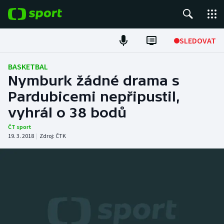
POPULÁRNÍ
SLEDOVAT
Fotbal
BASKETBAL
Nymburk žádné drama s
Hokej
Pardubicemi nepřipustil,
vyhrál o 38 bodů
Tenis
ČT sport
Atletika
19. 3. 2018
|
Zdroj:
ČTK
Cyklistika
DALŠÍ SPORTY
Americký fotbal
NEPŘEHLÉDNĚTE