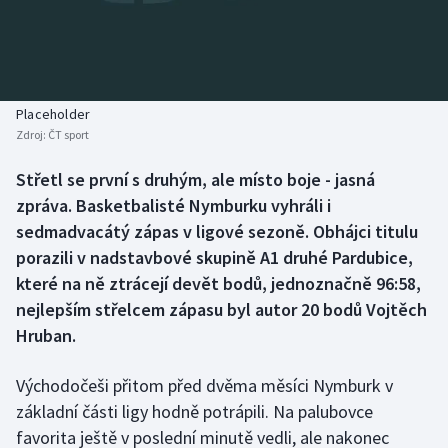
Baseball a softbal
Soutěže
Basketbal
Historické návraty
Biatlon
Aplikace ČT sport
Placeholder
Zdroj:
ČT sport
Boby a skeleton
AZ kvíz
Střetl se první s druhým, ale místo boje - jasná
zpráva. Basketbalisté Nymburku vyhráli i
Box
sedmadvacátý zápas v ligové sezoně. Obhájci titulu
Curling
porazili v nadstavbové skupině A1 druhé Pardubice,
které na ně ztrácejí devět bodů, jednoznačně 96:58,
Dostihy
nejlepším střelcem zápasu byl autor 20 bodů Vojtěch
Hruban.
Florbal
Východočeši přitom před dvěma měsíci Nymburk v
Futsal
základní části ligy hodně potrápili. Na palubovce
favorita ještě v poslední minutě vedli, ale nakonec
Golf