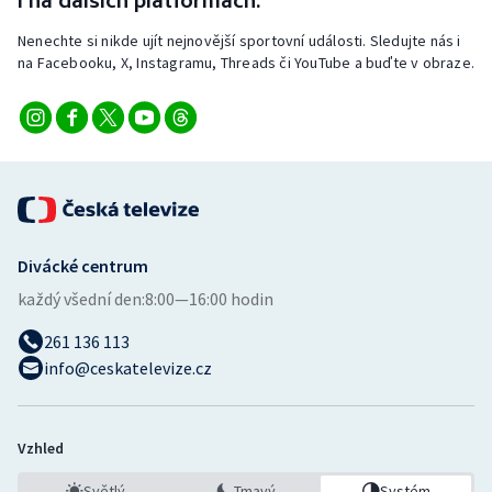
i na dalších platformách.
Stolní tenis
Nenechte si nikde ujít nejnovější sportovní události. Sledujte nás i
na Facebooku, X, Instagramu, Threads či YouTube a buďte v obraze.
Triatlon
Veslování
Vodní slalom
Volejbal
Divácké centrum
Ostatní
každý všední den:
8:00—16:00 hodin
261 136 113
info@ceskatelevize.cz
Vzhled
Světlý
Tmavý
Systém