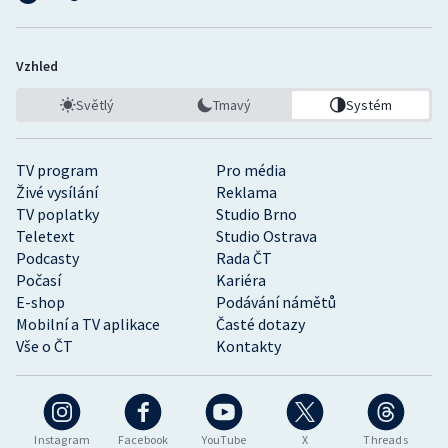
Vzhled
Světlý
Tmavý
Systém
TV program
Pro média
Živé vysílání
Reklama
TV poplatky
Studio Brno
Teletext
Studio Ostrava
Podcasty
Rada ČT
Počasí
Kariéra
E-shop
Podávání námětů
Mobilní a TV aplikace
Časté dotazy
Vše o ČT
Kontakty
Instagram
Facebook
YouTube
X
Threads