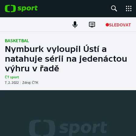
POPULÁRNÍ
SLEDOVAT
Fotbal
BASKETBAL
Nymburk vyloupil Ústí a
Hokej
natahuje sérii na jedenáctou
výhru v řadě
Tenis
ČT sport
Atletika
7. 2. 2022
|
Zdroj:
ČTK
Cyklistika
DALŠÍ SPORTY
Americký fotbal
NEPŘEHLÉDNĚTE