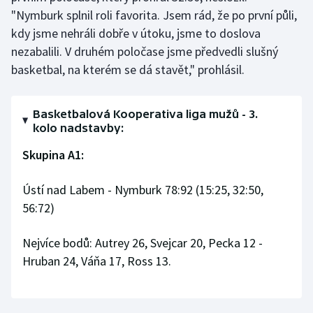
"Nymburk splnil roli favorita. Jsem rád, že po první půli,
Olympijské hry
kdy jsme nehráli dobře v útoku, jsme to doslova
nezabalili. V druhém poločase jsme předvedli slušný
Parasport
basketbal, na kterém se dá stavět," prohlásil.
Plavání
Basketbalová Kooperativa liga mužů - 3.
Plážový volejbal
kolo nadstavby:
Skupina A1:
Ragby
Ústí nad Labem - Nymburk 78:92 (15:25, 32:50,
Rychlobruslení
56:72)
Rychlostní kanoistika
Nejvíce bodů: Autrey 26, Svejcar 20, Pecka 12 -
Short track
Hruban 24, Váňa 17, Ross 13.
Sportovní střelba