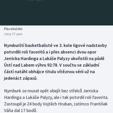
Baseball a softbal
Soutěže
Basketbal
Historické návraty
Biatlon
Aplikace ČT sport
Placeholder
Zdroj:
ČT sport
Boby a skeleton
AZ kvíz
Nymburští basketbalisté ve 3. kole ligové nadstavby
potvrdili roli favoritů a i přes absenci dvou opor
Box
Jerricka Hardinga a Lukáše Palyzy ukořistili na půdě
Curling
Ústí nad Labem výhru 92:78. V součtu se základní
částí natáhl obhájce titulu vítěznou sérii už na
Dostihy
jedenáct zápasů.
Florbal
Nymburk se musel opět obejít bez střelců Jerricka
Hardinga a Lukáše Palyzy, ale i tak potvrdil roli favorita.
Futsal
Zastoupil je 24 body Vojtěch Hruban, zatímco František
Váňa dal 17 bodů.
Golf