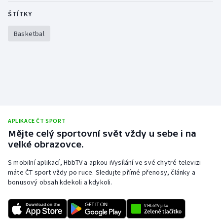
Stolní tenis
ŠTÍTKY
Triatlon
Basketbal
Veslování
Vodní slalom
Volejbal
APLIKACE ČT SPORT
Ostatní
Mějte celý sportovní svět vždy u sebe i na
velké obrazovce.
S mobilní aplikací, HbbTV a apkou iVysílání ve své chytré televizi
máte ČT sport vždy po ruce. Sledujte přímé přenosy, články a
bonusový obsah kdekoli a kdykoli.