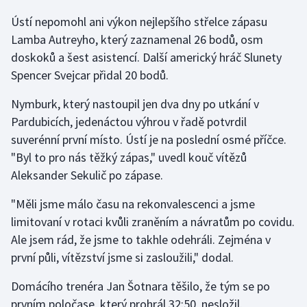
Ústí nepomohl ani výkon nejlepšího střelce zápasu
Gymnastika
Lamba Autreyho, který zaznamenal 26 bodů, osm
doskoků a šest asistencí. Další americký hráč Slunety
Házená
Spencer Svejcar přidal 20 bodů.
Jezdectví
Nymburk, který nastoupil jen dva dny po utkání v
Pardubicích, jedenáctou výhrou v řadě potvrdil
Judo
suverénní první místo. Ústí je na poslední osmé příčce.
"Byl to pro nás těžký zápas," uvedl kouč vítězů
Krasobruslení
Aleksander Sekulič po zápase.
Lezení
"Měli jsme málo času na rekonvalescenci a jsme
limitovaní v rotaci kvůli zraněním a návratům po covidu.
Lyže a snowboard
Ale jsem rád, že jsme to takhle odehráli. Zejména v
první půli, vítězství jsme si zasloužili," dodal.
Moderní pětiboj
Domácího trenéra Jan Šotnara těšilo, že tým se po
Motorsport
prvním poločase, který prohrál 32:50, nesložil.