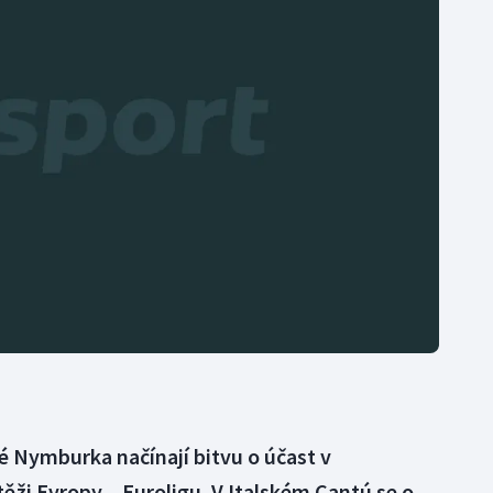
Moderní pětiboj
Triatlon
Motorsport
Veslování
Olympijské hry
Vodní slalom
Parasport
Volejbal
Plavání
Ostatní
Plážový volejbal
té Nymburka načínají bitvu o účast v
těži Evropy – Euroligu. V Italském Cantú se o