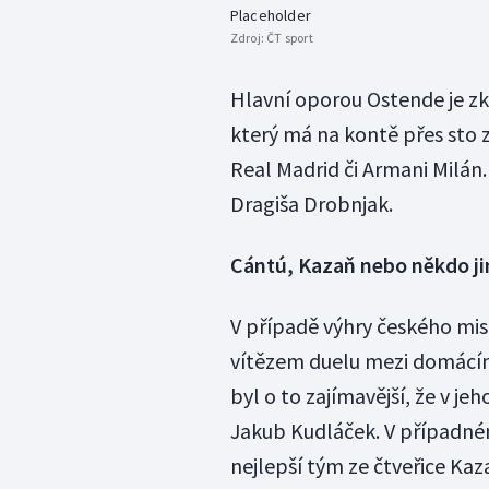
Placeholder
Zdroj:
ČT sport
Hlavní oporou Ostende je zk
který má na kontě přes sto 
Real Madrid či Armani Milán.
Dragiša Drobnjak.
Cántú, Kazaň nebo někdo ji
V případě výhry českého mis
vítězem duelu mezi domácím
byl o to zajímavější, že v j
Jakub Kudláček. V případné
nejlepší tým ze čtveřice Ka