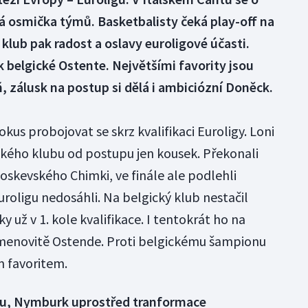
á osmička týmů. Basketbalisty čeká play-off na
 klub pak radost a oslavy euroligové účasti.
belgické Ostente. Největšími favority jsou
 zálusk na postup si dělá i ambiciózní Doněck.
kus probojovat se skrz kvalifikaci Euroligy. Loni
ského klubu od postupu jen kousek. Překonali
oskevského Chimki, ve finále ale podlehli
roligu nedosáhli. Na belgický klub nestačil
už v 1. kole kvalifikace. I tentokrát ho na
 jmenovitě Ostende. Proti belgickému šampionu
 favoritem.
tu, Nymburk uprostřed tranformace