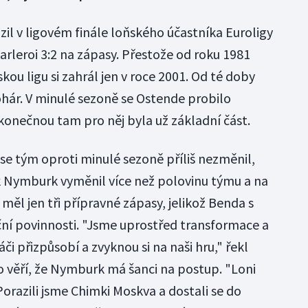
il v ligovém finále loňského účastníka Euroligy
leroi 3:2 na zápasy. Přestože od roku 1981
skou ligu si zahrál jen v roce 2001. Od té doby
ohár. V minulé sezoně se Ostende probilo
 konečnou tam pro něj byla už základní část.
se tým oproti minulé sezoně příliš nezměnil,
 Nymburk vyměnil více než polovinu týmu a na
měl jen tři přípravné zápasy, jelikož Benda s
í povinnosti. "Jsme uprostřed transformace a
áči přizpůsobí a zvyknou si na naši hru," řekl
 věří, že Nymburk má šanci na postup. "Loni
 Porazili jsme Chimki Moskva a dostali se do