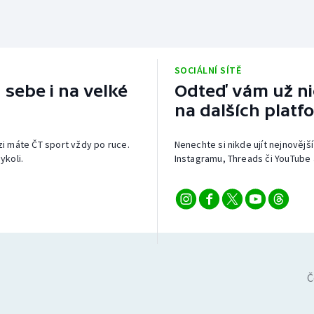
SOCIÁLNÍ SÍTĚ
 sebe i na velké
Odteď vám už nic
na dalších platf
izi máte ČT sport vždy po ruce.
Nenechte si nikde ujít nejnovější
ykoli.
Instagramu, Threads či YouTube 
Č