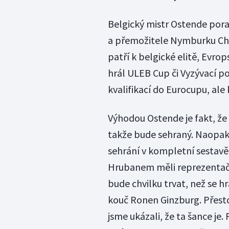
Belgický mistr Ostende poraz
a přemožitele Nymburku Char
patří k belgické elitě, Evrop
hrál ULEB Cup či Vyzývací p
kvalifikací do Eurocupu, ale
Výhodou Ostende je fakt, že 
takže bude sehraný. Naopak
sehrání v kompletní sestavě 
Hrubanem měli reprezentačn
bude chvilku trvat, než se hr
kouč Ronen Ginzburg. Přesto
jsme ukázali, že ta šance je.