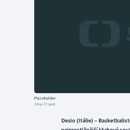
Curling
Dostihy
Florbal
Futsal
Golf
Gymnastika
Placeholder
Zdroj:
ČT sport
Desio (Itálie) – Basketbalis
nejprestižnější klubové sou