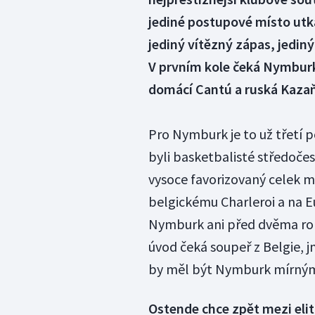
jediné postupové místo utk
jediný vítězný zápas, jediný
V prvním kole čeká Nymburk 
domácí Cantú a ruská Kazaň,
Pro Nymburk je to už třetí po
byli basketbalisté středoče
vysoce favorizovaný celek m
belgickému Charleroi a na Eu
Nymburk ani před dvěma roky 
úvod čeká soupeř z Belgie,
by měl být Nymburk mírným
Ostende chce zpět mezi eli