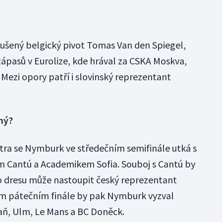
ušený belgický pivot Tomas Van den Spiegel,
zápasů v Eurolize, kde hrával za CSKA Moskva,
 Mezi opory patří i slovinský reprezentant
ný?
tra se Nymburk ve středečním semifinále utká s
 Cantú a Academikem Sofia. Souboj s Cantú by
eho dresu může nastoupit český reprezentant
m pátečním finále by pak Nymburk vyzval
zaň, Ulm, Le Mans a BC Doněck.