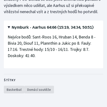
Stolní tenis
výsledkem něco udělat, ale Aarhus už si překvapivé
vítězství nenechal vzít a z trestných hodů ho potvrdil.
Triatlon
Veslování
Nymburk - Aarhus 64:66 (15:19, 34:34, 50:51)
Nejvíce bodů: Sant-Roos 16, Hruban 14, Benda 8 -
Vodní slalom
Bivia 20, Diouf 11, Plannthin a Jukic po 8. Fauly:
17:16. Trestné hody: 15/10 - 16/11. Trojky: 8:7.
Volejbal
Doskoky: 41:40.
Ostatní
ŠTÍTKY
Basketbal
Domácí soutěže