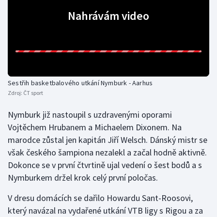
Nahrávám video
Gymnastika
Házená
Jezdectví
Sestřih basketbalového utkání Nymburk - Aarhus
Judo
Zdroj:
ČT sport
Nymburk již nastoupil s uzdravenými oporami
Krasobruslení
Vojtěchem Hrubanem a Michaelem Dixonem. Na
Lezení
marodce zůstal jen kapitán Jiří Welsch. Dánský mistr se
však českého šampiona nezalekl a začal hodně aktivně.
Lyže a snowboard
Dokonce se v první čtvrtině ujal vedení o šest bodů a s
Nymburkem držel krok celý první poločas.
Moderní pětiboj
V dresu domácích se dařilo Howardu Sant-Roosovi,
Motorsport
který navázal na vydařené utkání VTB ligy s Rigou a za