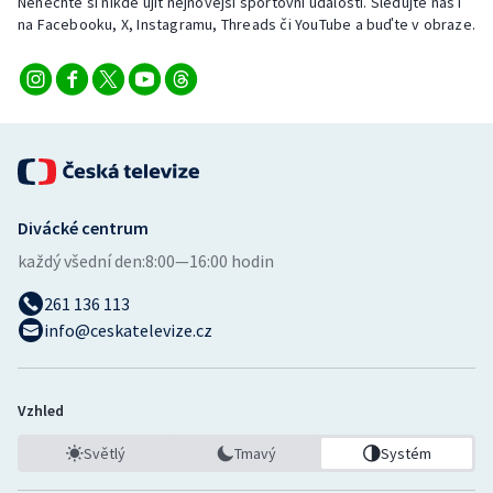
Nenechte si nikde ujít nejnovější sportovní události. Sledujte nás i
na Facebooku, X, Instagramu, Threads či YouTube a buďte v obraze.
Divácké centrum
každý všední den:
8:00—16:00 hodin
261 136 113
info@ceskatelevize.cz
Vzhled
Světlý
Tmavý
Systém