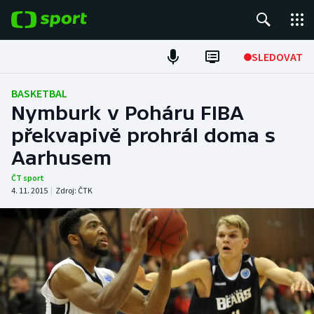
POPULÁRNÍ
SLEDOVAT
Fotbal
BASKETBAL
Nymburk v Poháru FIBA
Hokej
překvapivě prohrál doma s
Aarhusem
Tenis
ČT sport
Atletika
4. 11. 2015
|
Zdroj:
ČTK
Cyklistika
DALŠÍ SPORTY
Americký fotbal
NEPŘEHLÉDNĚTE