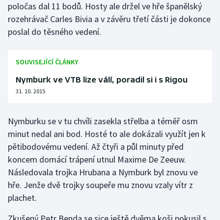
poločas dal 11 bodů. Hosty ale držel ve hře španělský
Olympijské hry
rozehrávač Carles Bivia a v závěru třetí části je dokonce
poslal do těsného vedení.
Parasport
Plavání
SOUVISEJÍCÍ ČLÁNKY
Nymburk ve VTB lize válí, poradil si i s Rigou
Plážový volejbal
31. 10. 2015
Ragby
Nymburku se v tu chvíli zasekla střelba a téměř osm
Rychlobruslení
minut nedal ani bod. Hosté to ale dokázali využít jen k
pětibodovému vedení. Až čtyři a půl minuty před
Rychlostní kanoistika
koncem domácí trápení utnul Maxime De Zeeuw.
Následovala trojka Hrubana a Nymburk byl znovu ve
Short track
hře. Jenže dvě trojky soupeře mu znovu vzaly vítr z
plachet.
Sportovní střelba
Zkušený Petr Benda se sice ještě dvěma koši pokusil s