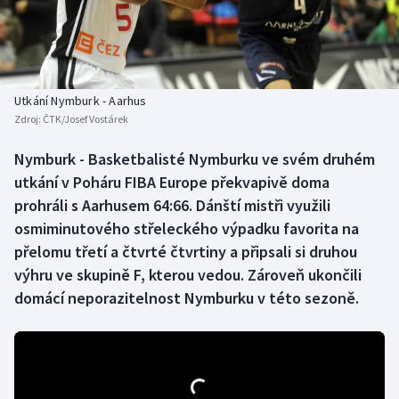
Baseball a softbal
Soutěže
Basketbal
Historické návraty
Biatlon
Aplikace ČT sport
Utkání Nymburk - Aarhus
Zdroj:
ČTK/Josef Vostárek
Boby a skeleton
AZ kvíz
Nymburk - Basketbalisté Nymburku ve svém druhém
utkání v Poháru FIBA Europe překvapivě doma
Box
prohráli s Aarhusem 64:66. Dánští mistři využili
Curling
osmiminutového střeleckého výpadku favorita na
přelomu třetí a čtvrté čtvrtiny a připsali si druhou
Dostihy
výhru ve skupině F, kterou vedou. Zároveň ukončili
domácí neporazitelnost Nymburku v této sezoně.
Florbal
Futsal
Golf