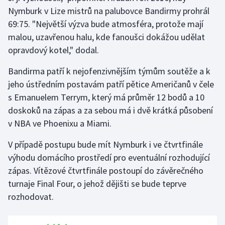
Stolní tenis
Nymburk v Lize mistrů na palubovce Bandirmy prohrál
69:75. "Největší výzva bude atmosféra, protože mají
Triatlon
malou, uzavřenou halu, kde fanoušci dokážou udělat
opravdový kotel," dodal.
Veslování
Bandirma patří k nejofenzivnějším týmům soutěže a k
Vodní slalom
jeho ústředním postavám patří pětice Američanů v čele
s Emanuelem Terrym, který má průměr 12 bodů a 10
Volejbal
doskoků na zápas a za sebou má i dvě krátká působení
v NBA ve Phoenixu a Miami.
Ostatní
V případě postupu bude mít Nymburk i ve čtvrtfinále
výhodu domácího prostředí pro eventuální rozhodující
zápas. Vítězové čtvrtfinále postoupí do závěrečného
turnaje Final Four, o jehož dějišti se bude teprve
rozhodovat.