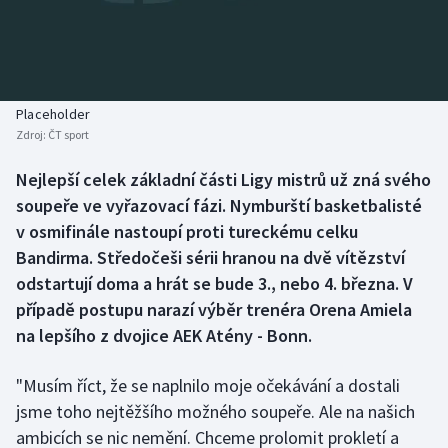
Baseball a softbal
Soutěže
Basketbal
Historické návraty
Biatlon
Aplikace ČT sport
Placeholder
Zdroj:
ČT sport
Boby a skeleton
AZ kvíz
Nejlepší celek základní části Ligy mistrů už zná svého
soupeře ve vyřazovací fázi. Nymburští basketbalisté
Box
v osmifinále nastoupí proti tureckému celku
Curling
Bandirma. Středočeši sérii hranou na dvě vítězství
odstartují doma a hrát se bude 3., nebo 4. března. V
Dostihy
případě postupu narazí výběr trenéra Orena Amiela
na lepšího z dvojice AEK Atény - Bonn.
Florbal
"Musím říct, že se naplnilo moje očekávání a dostali
Futsal
jsme toho nejtěžšího možného soupeře. Ale na našich
ambicích se nic nemění. Chceme prolomit prokletí a
Golf