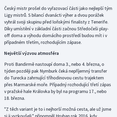
Český mistr prošel do vyřazovací části jako nejlepší tým
Olympijské hry
Ligy mistrů. S bilancí dvanácti výher a dvou porážek
Parasport
vyhrál svoji skupinu před loňskými finalisty z Tenerife.
Díky umístění v základní části začnou Středočeši play-
Plavání
off doma a výhodu domácího prostředí budou mít i v
případném třetím, rozhodujícím zápase.
Plážový volejbal
Největší výzvou atmosféra
Ragby
Proti Bandirmě nastoupí doma 3., nebo 4. března, o
týden později pak Nymburk čeká nepříjemný transfer
Rychlobruslení
do Turecka zahrnující tříhodinovou cestu trajektem
Rychlostní kanoistika
přes Marmarské moře. Případný rozhodující třetí zápas
v pražské hale Královka by byl na programu 17., nebo
Short track
18. března.
Sportovní střelba
"Z těch variant je to i nejhorší možná cesta, ale už jsme
si ji vyzkoušeli," připomněl Hruban rok 2016, kdy