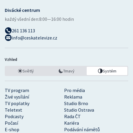
Divácké centrum
každý všední den:
8:00—16:00 hodin
261 136 113
info@ceskatelevize.cz
Vzhled
Světlý
Tmavý
Systém
TV program
Pro média
Živé vysílání
Reklama
TV poplatky
Studio Brno
Teletext
Studio Ostrava
Podcasty
Rada ČT
Počasí
Kariéra
E-shop
Podávání námětů