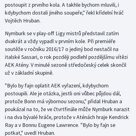
postoupit z prvního kola. A takhle bychom mluvili, i
kdybychom dostali jiného soupeře," řekl křídelní hráč
Gymnastika
Vojtěch Hruban.
Házená
Nymburk se v play-off Ligy mistrů představil zatím
dvakrát a vždy vypadl v prvním kole. Při premiéře
Jezdectví
soutěže v ročníku 2016/17 o jediný bod nestačil na
italské Sassari, o rok později podlehl pozdějšímu vítězi
Judo
AEK Atény. V minulé sezoně středočeský celek skončil
už v základní skupině.
Krasobruslení
"Bylo by fajn oplatit AEK vyřazení, kdybychom
Lezení
postoupili. Ale je otázka, jestli oni vůbec půjdou dál,
protože Bonn má výbornou sezonu," přidal Hruban a
Lyže a snowboard
poukázal na to, že ve čtvrtfinále může Nymburk narazit
Moderní pětiboj
i na dva bývalé hráče, protože v Aténách hraje Kendrick
Ray a v Bonnu Eugene Lawrence. "Bylo by fajn se
Motorsport
potkat," uvedl Hruban.