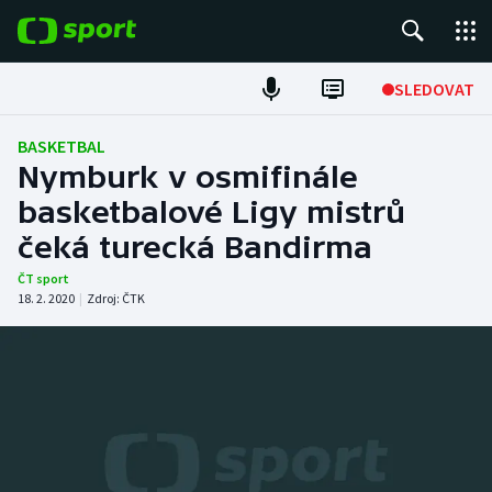
POPULÁRNÍ
SLEDOVAT
Fotbal
BASKETBAL
Nymburk v osmifinále
Hokej
basketbalové Ligy mistrů
čeká turecká Bandirma
Tenis
ČT sport
Atletika
18. 2. 2020
|
Zdroj:
ČTK
Cyklistika
DALŠÍ SPORTY
Americký fotbal
NEPŘEHLÉDNĚTE