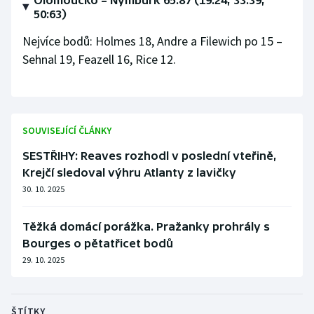
Olomoucko – Nymburk 65:87 (19:24, 33:39,
50:63)
Olympijské hry
Nejvíce bodů: Holmes 18, Andre a Filewich po 15 –
Parasport
Sehnal 19, Feazell 16, Rice 12.
Plavání
Plážový volejbal
SOUVISEJÍCÍ ČLÁNKY
Ragby
SESTŘIHY: Reaves rozhodl v poslední vteřině,
Krejčí sledoval výhru Atlanty z lavičky
Rychlobruslení
30. 10. 2025
Rychlostní kanoistika
Těžká domácí porážka. Pražanky prohrály s
Bourges o pětatřicet bodů
Short track
29. 10. 2025
Sportovní střelba
ŠTÍTKY