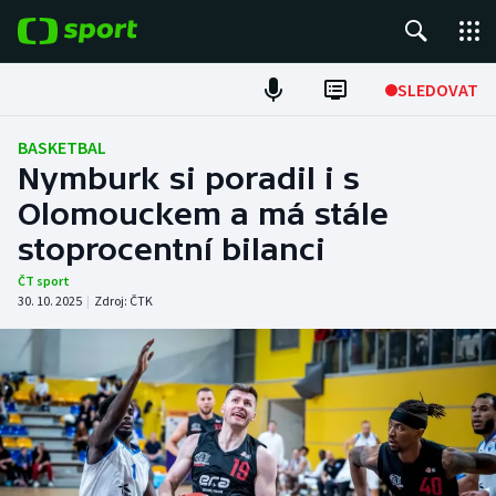
POPULÁRNÍ
SLEDOVAT
Fotbal
BASKETBAL
Nymburk si poradil i s
Hokej
Olomouckem a má stále
stoprocentní bilanci
Tenis
ČT sport
Atletika
30. 10. 2025
|
Zdroj:
ČTK
Cyklistika
DALŠÍ SPORTY
Americký fotbal
NEPŘEHLÉDNĚTE