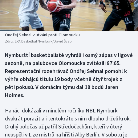
Baseball a softbal
Soutěže
Basketbal
Historické návraty
Biatlon
Aplikace ČT sport
Ondřej Sehnal v utkání proti Olomoucku
Zdroj:
ERA Basketbal Nymburk/David Šváb
Boby a skeleton
AZ kvíz
Nymburští basketbalisté vyhráli i osmý zápas v ligové
sezoně, na palubovce Olomoucka zvítězili 87:65.
Box
Reprezentační rozehrávač Ondřej Sehnal pomohl k
Curling
výhře obhájců titulu 19 body včetně čtyř trojek z
pěti pokusů. V domácím týmu dal 18 bodů Jaren
Dostihy
Holmes.
Florbal
Hanáci dokázali v minulém ročníku NBL Nymburk
dvakrát porazit a i tentokráte s ním dlouho drželi krok.
Futsal
Druhý poločas už patřil Středočechům, kteří v úterý
neuspěli v Lize mistrů na hřišti Alby Berlín. V sobotu je
Golf