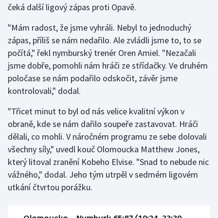
čeká další ligový zápas proti Opavě.
Gymnastika
"Mám radost, že jsme vyhráli. Nebyl to jednoduchý
zápas, příliš se nám nedařilo. Ale zvládli jsme to, to se
Házená
počítá," řekl nymburský trenér Oren Amiel. "Nezačali
jsme dobře, pomohli nám hráči ze střídačky. Ve druhém
Jezdectví
poločase se nám podařilo odskočit, závěr jsme
kontrolovali," dodal.
Judo
"Třicet minut to byl od nás velice kvalitní výkon v
Krasobruslení
obraně, kde se nám dařilo soupeře zastavovat. Hráči
dělali, co mohli. V náročném programu ze sebe dolovali
Lezení
všechny síly," uvedl kouč Olomoucka Matthew Jones,
který litoval zranění Kobeho Elvise. "Snad to nebude nic
Lyže a snowboard
vážného," dodal. Jeho tým utrpěl v sedmém ligovém
Moderní pětiboj
utkání čtvrtou porážku.
Motorsport