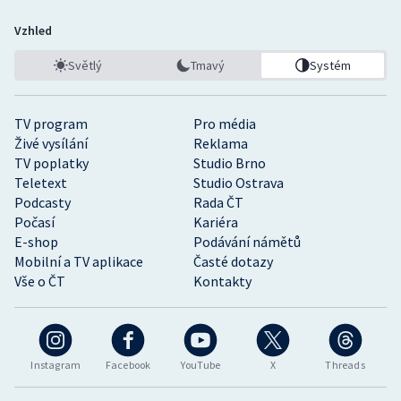
Vzhled
Světlý
Tmavý
Systém
TV program
Pro média
Živé vysílání
Reklama
TV poplatky
Studio Brno
Teletext
Studio Ostrava
Podcasty
Rada ČT
Počasí
Kariéra
E-shop
Podávání námětů
Mobilní a TV aplikace
Časté dotazy
Vše o ČT
Kontakty
Instagram
Facebook
YouTube
X
Threads