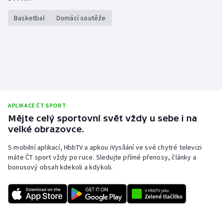
Stolní tenis
Basketbal
Domácí soutěže
Triatlon
Veslování
Vodní slalom
Volejbal
APLIKACE ČT SPORT
Mějte celý sportovní svět vždy u sebe i na
Ostatní
velké obrazovce.
S mobilní aplikací, HbbTV a apkou iVysílání ve své chytré televizi
máte ČT sport vždy po ruce. Sledujte přímé přenosy, články a
bonusový obsah kdekoli a kdykoli.