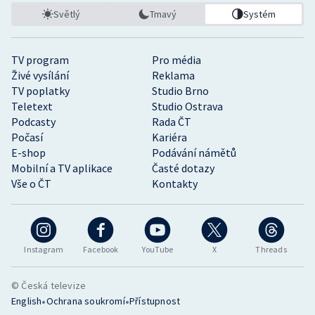
Světlý
Tmavý
Systém
TV program
Pro média
Živé vysílání
Reklama
TV poplatky
Studio Brno
Teletext
Studio Ostrava
Podcasty
Rada ČT
Počasí
Kariéra
E-shop
Podávání námětů
Mobilní a TV aplikace
Časté dotazy
Vše o ČT
Kontakty
Instagram
Facebook
YouTube
X
Threads
© Česká televize
•
•
English
Ochrana soukromí
Přístupnost