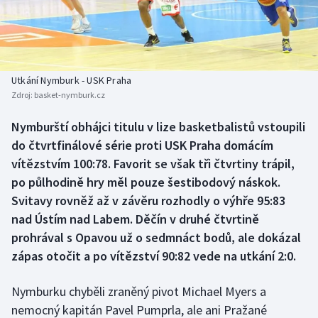
Baseball a softbal
Soutěže
Basketbal
Historické návraty
Biatlon
Aplikace ČT sport
Utkání Nymburk - USK Praha
Zdroj:
basket-nymburk.cz
Boby a skeleton
AZ kvíz
Nymburští obhájci titulu v lize basketbalistů vstoupili
do čtvrtfinálové série proti USK Praha domácím
Box
vítězstvím 100:78. Favorit se však tři čtvrtiny trápil,
Curling
po půlhodině hry měl pouze šestibodový náskok.
Svitavy rovněž až v závěru rozhodly o výhře 95:83
Dostihy
nad Ústím nad Labem. Děčín v druhé čtvrtině
prohrával s Opavou už o sedmnáct bodů, ale dokázal
Florbal
zápas otočit a po vítězství 90:82 vede na utkání 2:0.
Futsal
Nymburku chyběli zraněný pivot Michael Myers a
nemocný kapitán Pavel Pumprla, ale ani Pražané
Golf