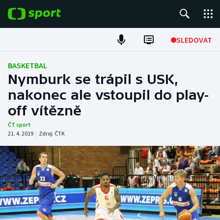
POPULÁRNÍ
SLEDOVAT
Fotbal
BASKETBAL
Nymburk se trápil s USK,
Hokej
nakonec ale vstoupil do play-
off vítězně
Tenis
ČT sport
Atletika
21. 4. 2019
|
Zdroj:
ČTK
Cyklistika
DALŠÍ SPORTY
Americký fotbal
NEPŘEHLÉDNĚTE