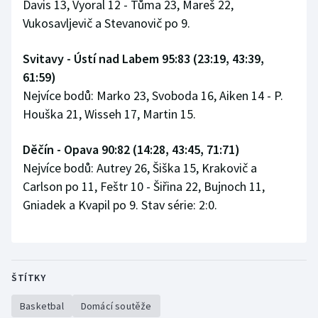
Davis 13, Vyoral 12 - Tůma 23, Mareš 22,
Stolní tenis
Vukosavljevič a Stevanovič po 9.
Triatlon
Svitavy - Ústí nad Labem 95:83 (23:19, 43:39,
61:59)
Veslování
Nejvíce bodů: Marko 23, Svoboda 16, Aiken 14 - P.
Vodní slalom
Houška 21, Wisseh 17, Martin 15.
Volejbal
Děčín - Opava 90:82 (14:28, 43:45, 71:71)
Nejvíce bodů: Autrey 26, Šiška 15, Krakovič a
Ostatní
Carlson po 11, Feštr 10 - Šiřina 22, Bujnoch 11,
Gniadek a Kvapil po 9. Stav série: 2:0.
ŠTÍTKY
Basketbal
Domácí soutěže