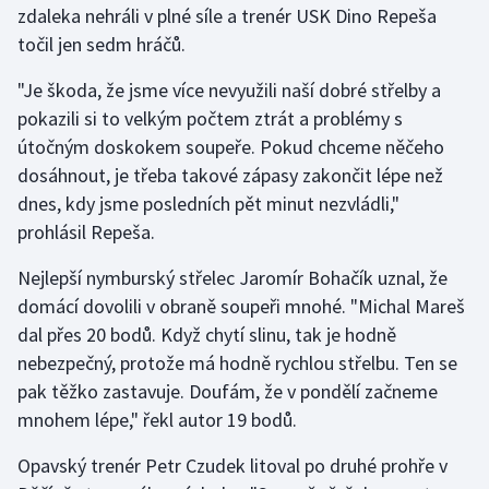
zdaleka nehráli v plné síle a trenér USK Dino Repeša
točil jen sedm hráčů.
Gymnastika
"Je škoda, že jsme více nevyužili naší dobré střelby a
Házená
pokazili si to velkým počtem ztrát a problémy s
útočným doskokem soupeře. Pokud chceme něčeho
Jezdectví
dosáhnout, je třeba takové zápasy zakončit lépe než
dnes, kdy jsme posledních pět minut nezvládli,"
Judo
prohlásil Repeša.
Krasobruslení
Nejlepší nymburský střelec Jaromír Bohačík uznal, že
domácí dovolili v obraně soupeři mnohé. "Michal Mareš
Lezení
dal přes 20 bodů. Když chytí slinu, tak je hodně
nebezpečný, protože má hodně rychlou střelbu. Ten se
Lyže a snowboard
pak těžko zastavuje. Doufám, že v pondělí začneme
Moderní pětiboj
mnohem lépe," řekl autor 19 bodů.
Opavský trenér Petr Czudek litoval po druhé prohře v
Motorsport