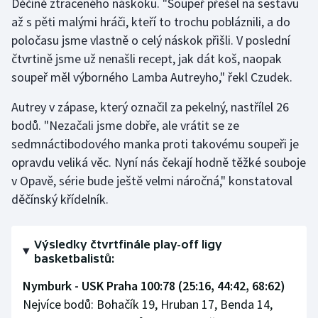
Děčíně ztraceného náskoku. "Soupeř přešel na sestavu
až s pěti malými hráči, kteří to trochu pobláznili, a do
Olympijské hry
poločasu jsme vlastně o celý náskok přišli. V poslední
Parasport
čtvrtině jsme už nenašli recept, jak dát koš, naopak
soupeř měl výborného Lamba Autreyho," řekl Czudek.
Plavání
Autrey v zápase, který označil za pekelný, nastřílel 26
Plážový volejbal
bodů. "Nezačali jsme dobře, ale vrátit se ze
sedmnáctibodového manka proti takovému soupeři je
Ragby
opravdu veliká věc. Nyní nás čekají hodně těžké souboje
v Opavě, série bude ještě velmi náročná," konstatoval
Rychlobruslení
děčínský křídelník.
Rychlostní kanoistika
Výsledky čtvrtfinále play-off ligy
basketbalistů:
Short track
Nymburk - USK Praha 100:78 (25:16, 44:42, 68:62)
Sportovní střelba
Nejvíce bodů: Bohačík 19, Hruban 17, Benda 14,