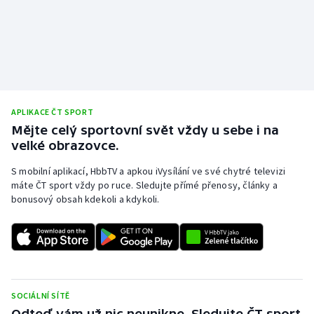
APLIKACE ČT SPORT
Mějte celý sportovní svět vždy u sebe i na
velké obrazovce.
S mobilní aplikací, HbbTV a apkou iVysílání ve své chytré televizi
máte ČT sport vždy po ruce. Sledujte přímé přenosy, články a
bonusový obsah kdekoli a kdykoli.
SOCIÁLNÍ SÍTĚ
Odteď vám už nic neunikne. Sledujte ČT sport