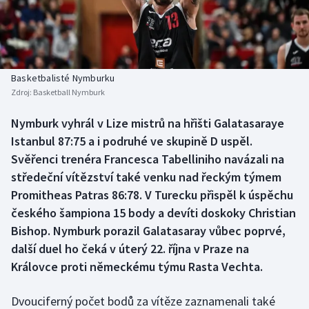
Baseball a softbal
Soutěže
Basketbal
Historické návraty
Biatlon
Aplikace ČT sport
Basketbalisté Nymburku
Zdroj:
Basketball Nymburk
Boby a skeleton
AZ kvíz
Nymburk vyhrál v Lize mistrů na hřišti Galatasaraye
Istanbul 87:75 a i podruhé ve skupině D uspěl.
Box
Svěřenci trenéra Francesca Tabelliniho navázali na
Curling
středeční vítězství také venku nad řeckým týmem
Promitheas Patras 86:78. V Turecku přispěl k úspěchu
Dostihy
českého šampiona 15 body a devíti doskoky Christian
Bishop. Nymburk porazil Galatasaray vůbec poprvé,
Florbal
další duel ho čeká v úterý 22. října v Praze na
Královce proti německému týmu Rasta Vechta.
Futsal
Dvouciferný počet bodů za vítěze zaznamenali také
Golf