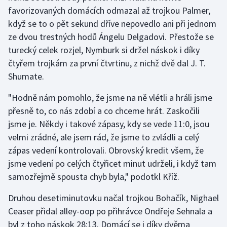
favorizovaných domácích odmazal až trojkou Palmer,
Olympijské hry
když se to o pět sekund dříve nepovedlo ani při jednom
ze dvou trestných hodů Ángelu Delgadovi. Přestože se
Parasport
turecký celek rozjel, Nymburk si držel náskok i díky
čtyřem trojkám za první čtvrtinu, z nichž dvě dal J. T.
Plavání
Shumate.
Plážový volejbal
"Hodně nám pomohlo, že jsme na ně vlétli a hráli jsme
přesně to, co nás zdobí a co chceme hrát. Zaskočili
Ragby
jsme je. Někdy i takové zápasy, kdy se vede 11:0, jsou
velmi zrádné, ale jsem rád, že jsme to zvládli a celý
Rychlobruslení
zápas vedení kontrolovali. Obrovský kredit všem, že
Rychlostní kanoistika
jsme vedení po celých čtyřicet minut udrželi, i když tam
samozřejmě spousta chyb byla," podotkl Kříž.
Short track
Druhou desetiminutovku načal trojkou Bohačík, Nighael
Sportovní střelba
Ceaser přidal alley-oop po přihrávce Ondřeje Sehnala a
byl z toho náskok 28:13. Domácí se i díky dvěma