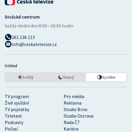
Divácké centrum
každý všední den:
8:00—16:00 hodin
261 136 113
info@ceskatelevize.cz
Vzhled
Světlý
Tmavý
Systém
TV program
Pro média
Živé vysílání
Reklama
TV poplatky
Studio Brno
Teletext
Studio Ostrava
Podcasty
Rada ČT
Počasí
Kariéra