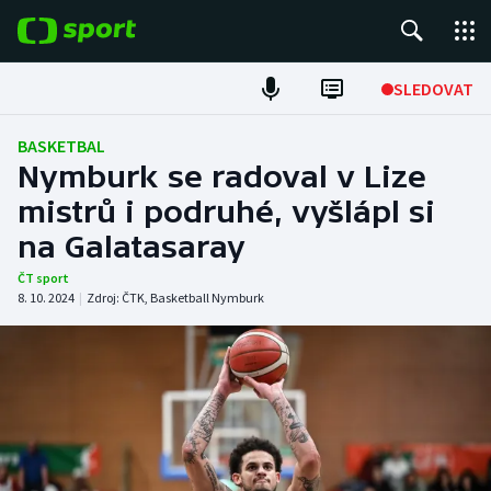
POPULÁRNÍ
SLEDOVAT
Fotbal
BASKETBAL
Nymburk se radoval v Lize
Hokej
mistrů i podruhé, vyšlápl si
na Galatasaray
Tenis
ČT sport
Atletika
8. 10. 2024
|
Zdroj:
ČTK
,
Basketball Nymburk
Cyklistika
DALŠÍ SPORTY
Americký fotbal
NEPŘEHLÉDNĚTE