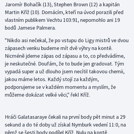
Jaromír Bohačík (13), Stephen Brown (12) a kapitán
Martin Kříž (10). Domácím, kteří na úvod porazili před
Gymnastika
vlastním publikem Vechtu 103:91, nepomohlo ani 19
bodů Jamese Palmera.
Házená
"Nikdo asi nečekal, že po vstupu do Ligy mistrů ve dvou
Jezdectví
zápasech venku budeme mít dvě výhry na kontě.
Nicméně jdeme zápas od zápasu a to, co předvádíme,
Judo
je neskutečné. Doufám, že to bude jen gradovat. Tým
vypadá super a už dlouho jsem necítil takovou chemii,
Krasobruslení
jakou máme letos. Každý stojí za každým,
Lezení
podporujeme se v každém momentu a myslím, že
můžeme dokázat velké věci," řekl Kříž.
Lyže a snowboard
Moderní pětiboj
Hráči Galatasaraye čekali na první body pět minut a 29
sekund a do té doby už získal Nymburk vedení 11:0, na
Motorsport
němž se šesti body podílel Kříž. Nulu na kontě