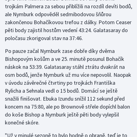
Stolní tenis
trojkám Palmera za sebou přiblížili na rozdíl devíti bodů,
ale Nymburk odpověděl sedmibodovou šňůrou
Triatlon
zakončenou Bohačíkovou trefou z dálky. Potom Ceaser
pěti body zajistil hostům vedení 43:24. Galatasaray do
Veslování
poločasu zkorigoval stav na 37:46.
Vodní slalom
Po pauze začal Nymburk zase dobře díky dvěma
Bishopovým košům a ve 25. minutě posunul Bohačík
Volejbal
náskok na 53:39. Galatasaray stáhl ztrátu dvakrát na
osm bodů, jenže Nymburk už mu více nepovolil. Naopak
Ostatní
v úvodu závěrečné čtvrtiny po trojkách Františka
Rylicha a Sehnala vedl o 15 bodů. Domácí se ještě
snažili finišovat. Ebuka Izundu snížil 112 sekund před
koncem na 75:80, ale po Brownově střele dopíchl balon
do koše Bishop a Nymburk ještě pěti body vylepšil
konečné skóre.
"Už v minulé sezoně to bylo hodně o obraně, teď je to