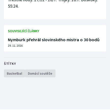
Stolní tenis
55:24.
Triatlon
Veslování
SOUVISEJÍCÍ ČLÁNKY
Vodní slalom
Nymburk přehrál slovinského mistra o 30 bodů
29. 11. 2016
Volejbal
Ostatní
ŠTÍTKY
Basketbal
Domácí soutěže