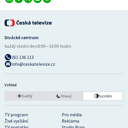
Divácké centrum
každý všední den:
8:00—16:00 hodin
261 136 113
info@ceskatelevize.cz
Vzhled
Světlý
Tmavý
Systém
TV program
Pro média
Živé vysílání
Reklama
TV poplatky
Studio Brno