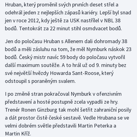
Hruban, který proměnil svých prvních deset střel a
odehrál jeden z nejlepších zápasů kariéry. Lepší byl snad
Gymnastika
jen v roce 2012, kdy ještě za USK nastřílel v NBL 38
bodů. Tentokrát za 22 minut stihl osmdvacet bodů.
Házená
Jen do poločasu Hruban s Allenem dali dohromady 38
Jezdectví
bodů a měli zásluhu na tom, že měl Nymburk náskok 23
bodů. Český mistr navíc 59 body do poločasu vytvořil
Judo
další maximum soutěže. A to hrál už od 9. minuty bez
své největší hvězdy Howarda Sant-Roose, který
Krasobruslení
odstoupil s poraněným svalem.
Lezení
I po změně stran pokračoval Nymburk v ofenzivním
představení a hosté postupně zcela vypadli ze hry.
Lyže a snowboard
Trenér Ronen Ginzburg tak mohl šetřit zahraniční posily
Moderní pětiboj
a dát prostor čistě české sestavě. Vedle Hrubana se ve
velmi dobrém světle představili Martin Peterka a
Motorsport
Martin Kříž.