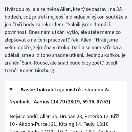
Hvězdou byl ale zejména Allen, který se zastavil na 35
Olympijské hry
bodech, což je třetí nejlepší individuální výkon soutěže a
Parasport
jen čtyři body za rekordem. "Splnili jsme domácí
povinnost. Dnes nám utkání vyšlo, ale stále máme co
Plavání
zlepšovat a na čem pracovat," řekl Allen. "Hráli jsme
velmi dobře, zejména v útoku. Dařila se nám střelba a
Plážový volejbal
udělali jsme si z toho snadné utkání. Jedinou kaňkou je
zranění Sant-Roose, ale snad bude brzy zpět," uvedl
Ragby
trenér Ronen Ginzburg.
Rychlobruslení
Basketbalová Liga mistrů - skupina A:
Rychlostní kanoistika
Nymburk - Aarhus 114:70 (28:19, 59:36, 87:53)
Short track
Nejvíce bodů: Allen 35, Hruban 28, Peterka 12, Kříž
Sportovní střelba
10 - Akoon-Purcell 21, Kitsing 14. Fauly: 13:16.
Trestné hody: 17/12 - 10/7. Trojky: 16:7. Doskoky: