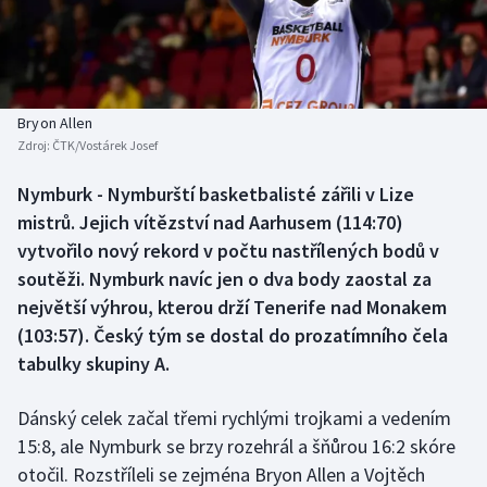
Baseball a softbal
Soutěže
Basketbal
Historické návraty
Biatlon
Aplikace ČT sport
Bryon Allen
Zdroj:
ČTK/Vostárek Josef
Boby a skeleton
AZ kvíz
Nymburk - Nymburští basketbalisté zářili v Lize
mistrů. Jejich vítězství nad Aarhusem (114:70)
Box
vytvořilo nový rekord v počtu nastřílených bodů v
Curling
soutěži. Nymburk navíc jen o dva body zaostal za
největší výhrou, kterou drží Tenerife nad Monakem
Dostihy
(103:57). Český tým se dostal do prozatímního čela
tabulky skupiny A.
Florbal
Dánský celek začal třemi rychlými trojkami a vedením
Futsal
15:8, ale Nymburk se brzy rozehrál a šňůrou 16:2 skóre
otočil. Rozstříleli se zejména Bryon Allen a Vojtěch
Golf