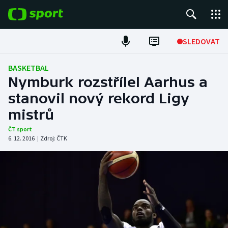
POPULÁRNÍ
SLEDOVAT
Fotbal
BASKETBAL
Nymburk rozstřílel Aarhus a
Hokej
stanovil nový rekord Ligy
mistrů
Tenis
ČT sport
Atletika
6. 12. 2016
|
Zdroj:
ČTK
Cyklistika
DALŠÍ SPORTY
Americký fotbal
NEPŘEHLÉDNĚTE