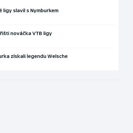
é ligy slavil s Nymburkem
řišti nováčka VTB ligy
urka získali legendu Welsche