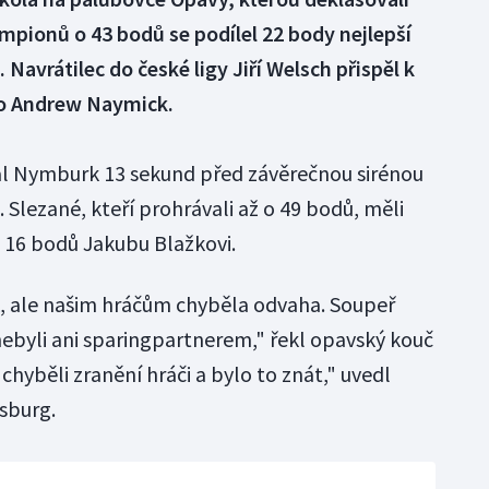
mpionů o 43 bodů se podílel 22 body nejlepší
 Navrátilec do české ligy Jiří Welsch přispěl k
ako Andrew Naymick.
l Nymburk 13 sekund před závěrečnou sirénou
Slezané, kteří prohrávali až o 49 bodů, měli
i 16 bodů Jakubu Blažkovi.
k, ale našim hráčům chyběla odvaha. Soupeř
nebyli ani sparingpartnerem," řekl opavský kouč
chyběli zranění hráči a bylo to znát," uvedl
sburg.