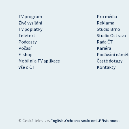
TV program
Pro média
Živé vysílání
Reklama
TV poplatky
Studio Brno
Teletext
Studio Ostrava
Podcasty
Rada ČT
Počasí
Kariéra
E-shop
Podávání námět
Mobilní a TV aplikace
Časté dotazy
Vše o ČT
Kontakty
•
•
•
© Česká televize
English
Ochrana soukromí
Přístupnost