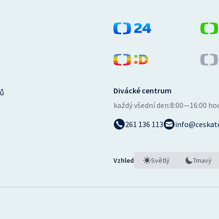
Divácké centrum
ů
každý všední den:
8:00—16:00 ho
261 136 113
info@ceskate
Vzhled
Světlý
Tmavý