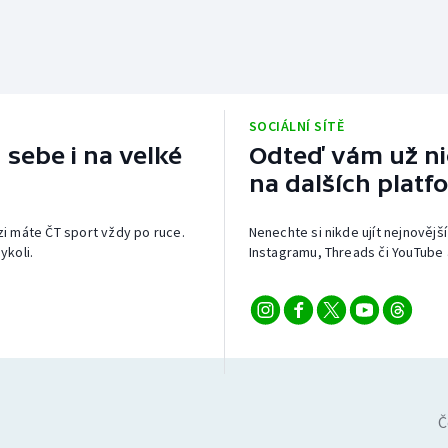
SOCIÁLNÍ SÍTĚ
 sebe i na velké
Odteď vám už nic
na dalších platf
izi máte ČT sport vždy po ruce.
Nenechte si nikde ujít nejnovější
ykoli.
Instagramu, Threads či YouTube 
Č