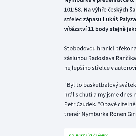
101:58. Na výhře českých ša
střelec zápasu Lukáš Palyza.
vítězství 11 body stejně j
Stobodovou hranici překona
zásluhou Radoslava Rančíka. 
nejlepšího střelce v autorov
"Byl to basketbalový sváte
hrál s chutí a my jsme dnes 
Petr Czudek. "Opavě citelně 
trenér Nymburka Ronen Gin
SOUVISEJÍCÍ ČLÁNKY