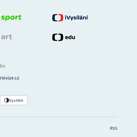
din
levize.cz
Systém
RSS