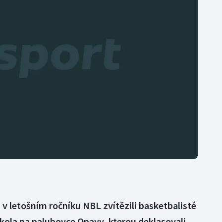
Moderní pětiboj
Triatlon
Motorsport
Veslování
Olympijské hry
Vodní slalom
Parasport
Volejbal
Plavání
Ostatní
Plážový volejbal
v letošním ročníku NBL zvítězili basketbalisté
kola na palubovce Opavy, kterou deklasovali