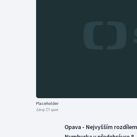
Curling
Dostihy
Florbal
Futsal
Golf
Gymnastika
Placeholder
Zdroj:
ČT sport
Opava - Nejvyšším rozdílem 
Nymburka v předehrávce 8. 