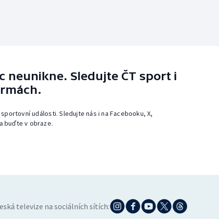
 neunikne. Sledujte ČT sport i
ormách.
 sportovní události. Sledujte nás i na Facebooku, X,
a buďte v obraze.
eská televize na sociálních sítích: