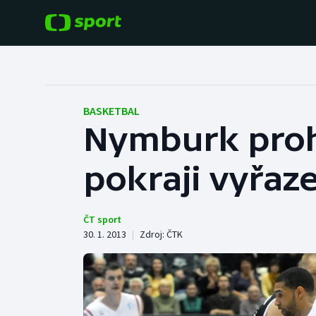
POPULÁRNÍ
DALŠÍ SPORTY
Fotbal
Americký fotbal
BASKETBAL
Nymburk prohrá
Hokej
Baseball a softbal
pokraji vyřaz
Tenis
Basketbal
Atletika
Biatlon
ČT sport
30. 1. 2013
|
Zdroj:
ČTK
Cyklistika
Boby a skeleton
Box