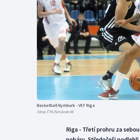
Curling
Dostihy
Florbal
Futsal
Golf
Gymnastika
Basketball Nymburk - VEF Riga
Zdroj:
ČTK/Šimánek Vít
Riga - Třetí prohru za seb
poháru. Středočeši podlehli