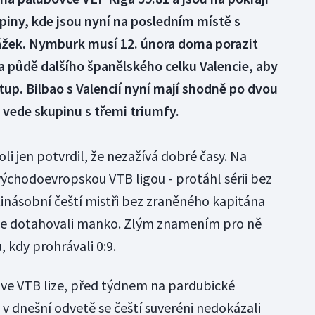
piny, kde jsou nyní na posledním místě s
orážek. Nymburk musí 12. února doma porazit
na půdě dalšího španělského celku Valencie, aby
up. Bilbao s Valencií nyní mají shodně po dvou
a vede skupinu s třemi triumfy.
i jen potvrdil, že nezažívá dobré časy. Na
východoevropskou VTB ligou - protáhl sérii bez
tinásobní čeští mistři bez zraněného kapitána
ize dotahovali manko. Zlým znamením pro ně
 kdy prohrávali 0:9.
ve VTB lize, před týdnem na pardubické
 v dnešní odvetě se čeští suveréni nedokázali