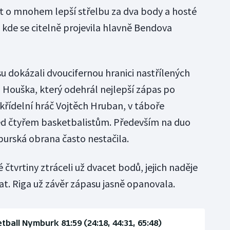
ít o mnohem lepší střelbu za dva body a hosté
 kde se citelně projevila hlavně Bendova
 dokázali dvoucifernou hranici nastřílených
l Houška, který odehrál nejlepší zápas po
křídelní hráč Vojtěch Hruban, v táboře
d čtyřem basketbalistům. Především na duo
urská obrana často nestačila.
 čtvrtiny ztráceli už dvacet bodů, jejich naděje
vat. Riga už závěr zápasu jasně opanovala.
tball Nymburk 81:59 (24:18, 44:31, 65:48)