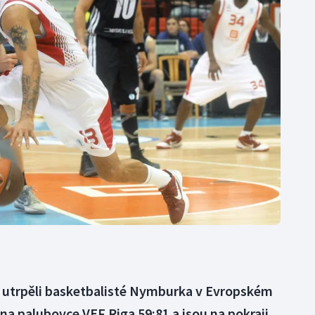
Moderní pětiboj
Triatlon
Motorsport
Veslování
Olympijské hry
Vodní slalom
Parasport
Volejbal
Plavání
Ostatní
Plážový volejbal
ou utrpěli basketbalisté Nymburka v Evropském
 na palubovce VEF Riga 59:81 a jsou na pokraji