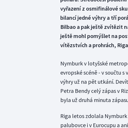
vyřazení z osmifinálové sku
bilancí jedné výhry a tří p
Bilbao a pak ještě zvítězit 
ještě mohl pomýšlet na post
vítězstvích a prohrách, Rig
Nymburk v lotyšské metropol
evropské scéně - v součtu s 
výhry už na pět utkání. Deví
Petra Bendy celý zápas v R
byla už druhá minuta zápasu,
Riga letos zdolala Nymburk 
palubovce i v Eurocupu a ani