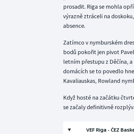
prosadit. Riga se mohla opř
výrazně ztráceli na doskoku,
absence.
Zatímco v nymburském dresu
bodů pokořit jen pivot Pave
letním přestupu z Děčína, a 
domácích se to povedlo hne
Kavaliauskas, Rowland nymb
Když hosté na začátku čtvrté
se začaly definitivně rozplý
VEF Riga - ČEZ Baske