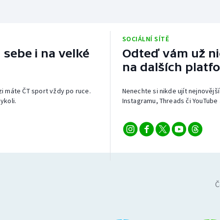
SOCIÁLNÍ SÍTĚ
 sebe i na velké
Odteď vám už nic
na dalších platf
izi máte ČT sport vždy po ruce.
Nenechte si nikde ujít nejnovější
ykoli.
Instagramu, Threads či YouTube 
Č