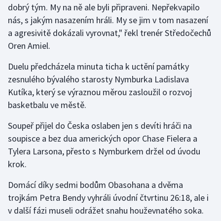
dobrý tým. My na ně ale byli připraveni. Nepřekvapilo
nás, s jakým nasazením hráli. My se jim v tom nasazení
Gymnastika
a agresivitě dokázali vyrovnat," řekl trenér Středočechů
Oren Amiel.
Házená
Duelu předcházela minuta ticha k uctění památky
Jezdectví
zesnulého bývalého starosty Nymburka Ladislava
Kutíka, který se výraznou měrou zasloužil o rozvoj
Judo
basketbalu ve městě.
Krasobruslení
Soupeř přijel do Česka oslaben jen s devíti hráči na
soupisce a bez dua amerických opor Chase Fielera a
Lezení
Tylera Larsona, přesto s Nymburkem držel od úvodu
krok.
Lyže a snowboard
Domácí díky sedmi bodům Obasohana a dvěma
Moderní pětiboj
trojkám Petra Bendy vyhráli úvodní čtvrtinu 26:18, ale i
v další fázi museli odrážet snahu houževnatého soka.
Motorsport