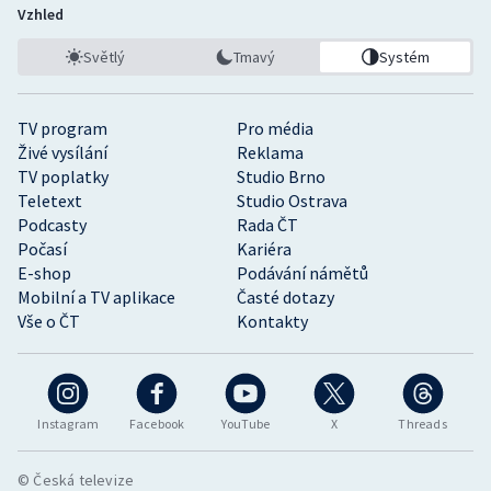
Vzhled
Světlý
Tmavý
Systém
TV program
Pro média
Živé vysílání
Reklama
TV poplatky
Studio Brno
Teletext
Studio Ostrava
Podcasty
Rada ČT
Počasí
Kariéra
E-shop
Podávání námětů
Mobilní a TV aplikace
Časté dotazy
Vše o ČT
Kontakty
Instagram
Facebook
YouTube
X
Threads
© Česká televize