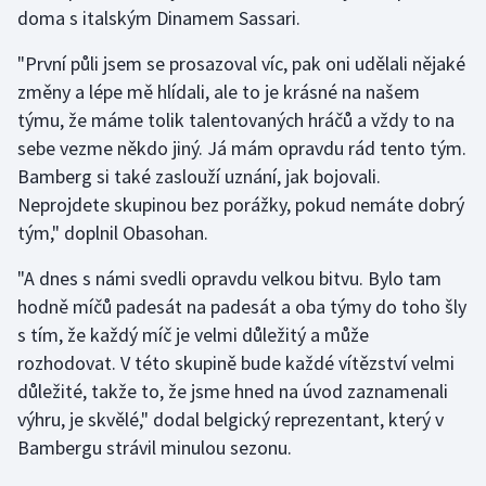
doma s italským Dinamem Sassari.
"První půli jsem se prosazoval víc, pak oni udělali nějaké
změny a lépe mě hlídali, ale to je krásné na našem
týmu, že máme tolik talentovaných hráčů a vždy to na
sebe vezme někdo jiný. Já mám opravdu rád tento tým.
Bamberg si také zaslouží uznání, jak bojovali.
Neprojdete skupinou bez porážky, pokud nemáte dobrý
tým," doplnil Obasohan.
"A dnes s námi svedli opravdu velkou bitvu. Bylo tam
hodně míčů padesát na padesát a oba týmy do toho šly
s tím, že každý míč je velmi důležitý a může
rozhodovat. V této skupině bude každé vítězství velmi
důležité, takže to, že jsme hned na úvod zaznamenali
výhru, je skvělé," dodal belgický reprezentant, který v
Bambergu strávil minulou sezonu.