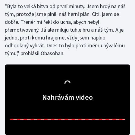
"Byla to velká bitva od první minuty. Jsem hrdý na náš
Olympijské hry
tým, protože jsme plnili náš herní plán. Cítil jsem se
dobře. Trenér mi řekl do ucha, abych nebyl
Parasport
přemotivovaný. Já ale miluju tuhle hru a náš tým. A je
jedno, proti komu hrajeme, vždy jsem naplno
Plavání
odhodlaný vyhrát. Dnes to bylo proti mému bývalému
Plážový volejbal
týmu," prohlásil Obasohan.
Ragby
Rychlobruslení
Nahrávám video
Rychlostní kanoistika
Short track
Sportovní střelba