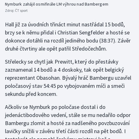
Stolní tenis
Nymburk zahájil osmifinále LM výhrou nad Bambergem
Zdroj:
ČT sport
Triatlon
Hall již za úvodních třináct minut nastřádal 15 bodů,
brzy se k němu přidal i Christian Sengfelder a hosté se
Veslování
dokonce dotáhli na rozdíl jediného bodu (38:37). Závěr
druhé čtvrtiny ale opět patřil Středočechům.
Vodní slalom
Střelecky se chytl jak Prewitt, který do přestávky
Volejbal
zaznamenal 14 bodů a 4 doskoky, tak opět belgický
reprezentant Obasohan. Bývalý hráč Bambergu uzavřel
Ostatní
poločasový stav 54:45 po vybojovaném míči a smeči
sekundu před koncem.
Ačkoliv se Nymburk po poločase dostal i do
jedenáctibodového vedení, stále se mu nedařilo odpor
Bambergu zlomit a hosté za nadšeného povzbuzování
lavičky snížili v závěru třetí části rozdíl na pět bodů. I