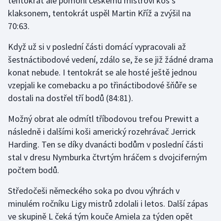
tentokrát ale pomohl českému mistrovi koš s
klaksonem, tentokrát uspěl Martin Kříž a zvýšil na
70:63.
Když už si v poslední části domácí vypracovali až
šestnáctibodové vedení, zdálo se, že se již žádné drama
konat nebude. I tentokrát se ale hosté ještě jednou
vzepjali ke comebacku a po třináctibodové šňůře se
dostali na dostřel tří bodů (84:81).
Možný obrat ale odmítl tříbodovou trefou Prewitt a
následně i dalšími koši americký rozehrávač Jerrick
Harding. Ten se díky dvanácti bodům v poslední části
stal v dresu Nymburka čtvrtým hráčem s dvojciferným
počtem bodů.
Středočeši německého soka po dvou výhrách v
minulém ročníku Ligy mistrů zdolali i letos. Další zápas
ve skupině L čeká tým kouče Amiela za týden opět