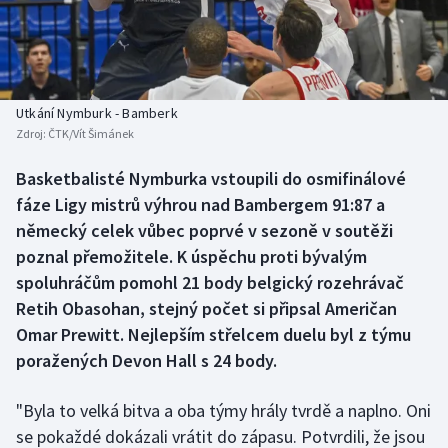
Baseball a softbal
Soutěže
Basketbal
Historické návraty
Biatlon
Aplikace ČT sport
Utkání Nymburk - Bamberk
Zdroj:
ČTK/Vít Šimánek
Boby a skeleton
AZ kvíz
Basketbalisté Nymburka vstoupili do osmifinálové
fáze Ligy mistrů výhrou nad Bambergem 91:87 a
Box
německý celek vůbec poprvé v sezoně v soutěži
Curling
poznal přemožitele. K úspěchu proti bývalým
spoluhráčům pomohl 21 body belgický rozehrávač
Dostihy
Retih Obasohan, stejný počet si připsal Američan
Omar Prewitt. Nejlepším střelcem duelu byl z týmu
Florbal
poražených Devon Hall s 24 body.
Futsal
"Byla to velká bitva a oba týmy hrály tvrdě a naplno. Oni
se pokaždé dokázali vrátit do zápasu. Potvrdili, že jsou
Golf