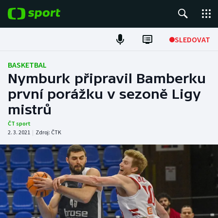
POPULÁRNÍ
SLEDOVAT
Fotbal
BASKETBAL
Nymburk připravil Bamberku
Hokej
první porážku v sezoně Ligy
mistrů
Tenis
ČT sport
Atletika
2. 3. 2021
|
Zdroj:
ČTK
Cyklistika
DALŠÍ SPORTY
Americký fotbal
NEPŘEHLÉDNĚTE