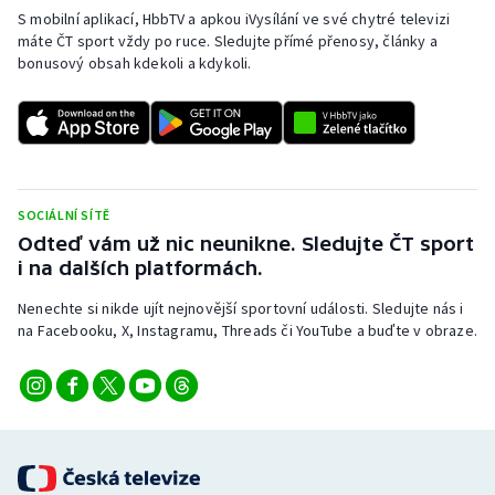
Stolní tenis
S mobilní aplikací, HbbTV a apkou iVysílání ve své chytré televizi
máte ČT sport vždy po ruce. Sledujte přímé přenosy, články a
bonusový obsah kdekoli a kdykoli.
Triatlon
Veslování
Vodní slalom
SOCIÁLNÍ SÍTĚ
Volejbal
Odteď vám už nic neunikne. Sledujte ČT sport
i na dalších platformách.
Ostatní
Nenechte si nikde ujít nejnovější sportovní události. Sledujte nás i
na Facebooku, X, Instagramu, Threads či YouTube a buďte v obraze.