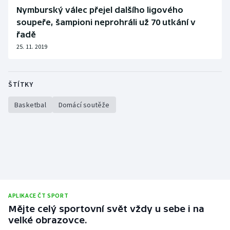
Nymburský válec přejel dalšího ligového
Olympijské hry
soupeře, šampioni neprohráli už 70 utkání v
řadě
Parasport
25. 11. 2019
Plavání
ŠTÍTKY
Plážový volejbal
Basketbal
Domácí soutěže
Ragby
Rychlobruslení
Rychlostní kanoistika
Short track
APLIKACE ČT SPORT
Mějte celý sportovní svět vždy u sebe i na
Sportovní střelba
velké obrazovce.