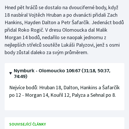
Hned pět hráčů se dostalo na dvouciferné body, když
Gymnastika
18 nasbíral Vojtěch Hruban a po dvanácti přidali Zach
Hankins, Hayden Dalton a Petr Šafarčík. Jedenáct bodů
Házená
přidal Roko Rogič. V dresu Olomoucka dal Malik
Morgan 14 bodů, nedařilo se naopak jednomu z
Jezdectví
nejlepších střelců soutěže Lukáši Palyzovi, jenž s osmi
body zůstal daleko za svým průměrem.
Judo
Krasobruslení
Nymburk - Olomoucko 106:67 (31:18, 50:37,
74:49)
Lezení
Nejvíce bodů: Hruban 18, Dalton, Hankins a Šafarčík
po 12 - Morgan 14, Kouřil 12, Palyza a Sehnal po 8.
Lyže a snowboard
Moderní pětiboj
Motorsport
SOUVISEJÍCÍ ČLÁNKY