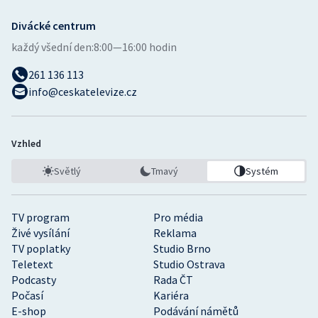
Divácké centrum
každý všední den:
8:00—16:00 hodin
261 136 113
info@ceskatelevize.cz
Vzhled
Světlý
Tmavý
Systém
TV program
Pro média
Živé vysílání
Reklama
TV poplatky
Studio Brno
Teletext
Studio Ostrava
Podcasty
Rada ČT
Počasí
Kariéra
E-shop
Podávání námětů