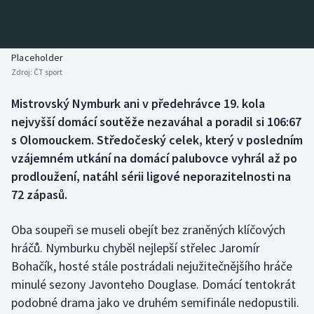
Baseball a softbal
Soutěže
Basketbal
Historické návraty
Placeholder
Zdroj:
ČT sport
Biatlon
Aplikace ČT sport
Mistrovský Nymburk ani v předehrávce 19. kola
Boby a skeleton
AZ kvíz
nejvyšší domácí soutěže nezaváhal a poradil si 106:67
s Olomouckem. Středočeský celek, který v posledním
Box
vzájemném utkání na domácí palubovce vyhrál až po
prodloužení, natáhl sérii ligové neporazitelnosti na
Curling
72 zápasů.
Dostihy
Oba soupeři se museli obejít bez zraněných klíčových
Florbal
hráčů. Nymburku chyběl nejlepší střelec Jaromír
Bohačík, hosté stále postrádali nejužitečnějšího hráče
Futsal
minulé sezony Javonteho Douglase. Domácí tentokrát
podobné drama jako ve druhém semifinále nedopustili.
Golf