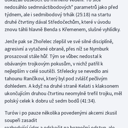
nedosáhlo sedmnáctibodových" parametrů jako před
Olympijské hry
týdnem, ale i sedmibodový trhák (25:18) na startu
druhé čtvrtiny dával Středočechům, které v úvodu
Parasport
znovu táhli hlavně Benda s Křemenem, slušné vyhlídky.
Plavání
Jenže pak se Zhořelec zlepšil ve své silné disciplíně,
agresivní a vytažené obraně, přes níž se Nymburk
Plážový volejbal
prosazoval stále hůř. Tým se vůbec nedostal k
obávaným trojkovým pokusům, v nichž patřil k
Ragby
nejlepším v celé soutěži. Střelecky se nevedlo ani
Rychlobruslení
tahounu Rančíkovi, který byl pod zvlášť pečlivým
dohledem. A když na druhé straně Kelati s klaksonem
Rychlostní kanoistika
ukončujícím druhou čtvrtinu neomylně trefil trojku, měl
polský celek k dobru už sedm bodů (41:34).
Short track
Turów i po pauze několika povedenými akcemi zkusil
Sportovní střelba
soupeři zasadit
rozhodující úder a odskočit na bezpečný odstup, ale