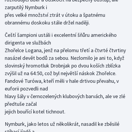
Stolní tenis
zarputilý Nymburk i
přes velké množství ztrát v útoku a špatnému
Triatlon
obrannému doskoku stále držel naději.
Veslování
Čeští šampioni ustáli i excelentní šňůru amerického
dirigenta ve službách
Vodní slalom
Zhořelce Logana, jenž na přelomu třetí a čtvrté čtvrtiny
nasázel devět bodů za sebou. Nezlomilo je ani to, když
Volejbal
slovinský hromotluk Drobnjak po dvou koších zblízka
zvýšil už na 64:50, což byl největší náskok Zhořelce.
Ostatní
Fandové Turówa, kteří měli v hale drtivou převahu, v
euforii pozvedli nad
hlavy šály v černozelených klubových barvách, ale ve zlé
předtuše začal
jejich bouřící kotel tichnout.
Nymburk, jako letos už několikrát, nasadil ke zběsilé
stíhací jízdě a