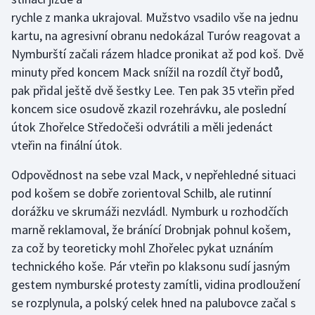
rychle z manka ukrajoval. Mužstvo vsadilo vše na jednu
kartu, na agresivní obranu nedokázal Turów reagovat a
Nymburští začali rázem hladce pronikat až pod koš. Dvě
minuty před koncem Mack snížil na rozdíl čtyř bodů,
pak přidal ještě dvě šestky Lee. Ten pak 35 vteřin před
koncem sice osudově zkazil rozehrávku, ale poslední
útok Zhořelce Středočeši odvrátili a měli jedenáct
vteřin na finální útok.
Odpovědnost na sebe vzal Mack, v nepřehledné situaci
pod košem se dobře zorientoval Schilb, ale rutinní
dorážku ve skrumáži nezvládl. Nymburk u rozhodčích
marně reklamoval, že bránící Drobnjak pohnul košem,
za což by teoreticky mohl Zhořelec pykat uznáním
technického koše. Pár vteřin po klaksonu sudí jasným
gestem nymburské protesty zamítli, vidina prodloužení
se rozplynula, a polský celek hned na palubovce začal s