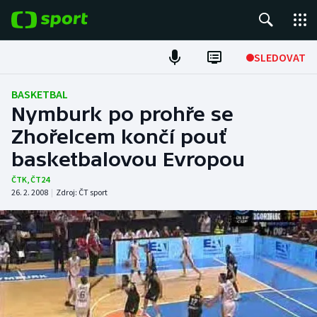
POPULÁRNÍ
SLEDOVAT
Fotbal
BASKETBAL
Nymburk po prohře se
Hokej
Zhořelcem končí pouť
basketbalovou Evropou
Tenis
ČTK
,
ČT24
Atletika
26. 2. 2008
|
Zdroj:
ČT sport
Cyklistika
DALŠÍ SPORTY
Americký fotbal
NEPŘEHLÉDNĚTE