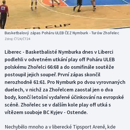
Baseball a softbal
Soutěže
Basketbal
Historické návraty
Biatlon
Aplikace ČT sport
Basketbalový zápas Poháru ULEB ČEZ Nymburk - Turów Zhořelec
Zdroj:
ČT24/ČT24
Boby a skeleton
AZ kvíz
Liberec - Basketbalisté Nymburka dnes v Liberci
podlehli v odvetném utkání play off Poháru ULEB
Box
polskému Zhořelci 66:68 a do osmifinále soutěže
Curling
postoupil jejich soupeř. První zápas skončil
nerozhodně 61:61. Pro Nymburk po dvou vyrovnaných
Dostihy
duelech, v nichž za Zhořelcem zaostal jen o dva
body, končí letošní vydařené účinkování na evropské
Florbal
scéně. Zhořelec se v dalším kole play off utká s
vítězem souboje BC Kyjev - Ostende.
Futsal
Nechybělo mnoho a v liberecké Tipsport Areně, kde
Golf