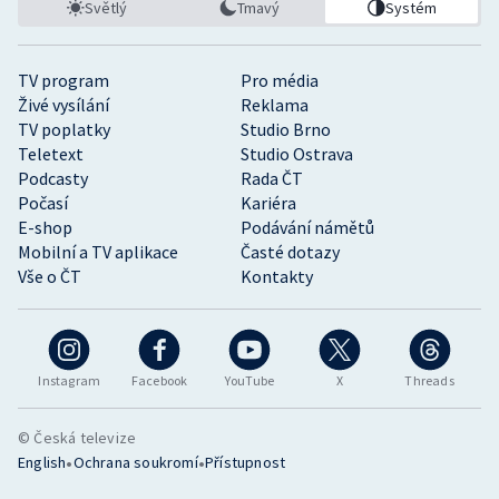
Světlý
Tmavý
Systém
TV program
Pro média
Živé vysílání
Reklama
TV poplatky
Studio Brno
Teletext
Studio Ostrava
Podcasty
Rada ČT
Počasí
Kariéra
E-shop
Podávání námětů
Mobilní a TV aplikace
Časté dotazy
Vše o ČT
Kontakty
Instagram
Facebook
YouTube
X
Threads
© Česká televize
•
•
English
Ochrana soukromí
Přístupnost