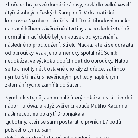
Zhořelec hraje své domácí zápasy, zavládlo velké veselí
čtyřnásobných českých šampionů. V dramatické
Gymnastika
koncovce Nymburk téměř stáhl čtrnáctibodové manko
nabrané během závěrečné čtvrtiny a v poslední vteřině
Házená
normální hrací době byl jen kousek od vyrovnání a
Jezdectví
následného prodloužení. Střelu Macka, která se odrazila
od obroučky, však jeho americký spoluhráč Schilb
Judo
nedokázal ve výskoku dopíchnout do obroučky. Halou
se tak mohly nést oslavné chorály Zhořelce, zatímco
Krasobruslení
nymburští hráči s nevěřícnými pohledy naplněnými
zklamání rychle zamířili do šaten.
Lezení
Nymburk stejně jako minulé úterý dokázal ustát úvodní
Lyže a snowboard
nápor Turówa, a když svěřenci kouče Muliho Kacurina
našli recept na pokrytí Drobnjaka a
Moderní pětiboj
Ljubotiny, kteří se sami postarali o prvních 17 bodů
polského týmu, sami
Motorsport
dokázali odskočit do mírného vedení. To sice