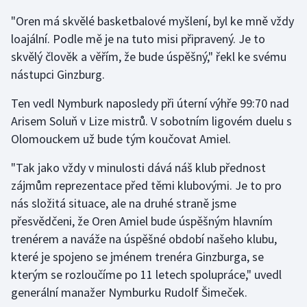
"Oren má skvělé basketbalové myšlení, byl ke mně vždy
Gymnastika
loajální. Podle mě je na tuto misi připravený. Je to
skvělý člověk a věřím, že bude úspěšný," řekl ke svému
Házená
nástupci Ginzburg.
Jezdectví
Ten vedl Nymburk naposledy při úterní výhře 99:70 nad
Arisem Soluň v Lize mistrů. V sobotním ligovém duelu s
Judo
Olomouckem už bude tým koučovat Amiel.
Krasobruslení
"Tak jako vždy v minulosti dává náš klub přednost
zájmům reprezentace před těmi klubovými. Je to pro
Lezení
nás složitá situace, ale na druhé straně jsme
přesvědčeni, že Oren Amiel bude úspěšným hlavním
Lyže a snowboard
trenérem a naváže na úspěšné období našeho klubu,
které je spojeno se jménem trenéra Ginzburga, se
Moderní pětiboj
kterým se rozloučíme po 11 letech spolupráce," uvedl
generální manažer Nymburku Rudolf Šimeček.
Motorsport