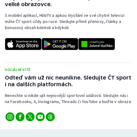
velké obrazovce.
Stolní tenis
S mobilní aplikací, HbbTV a apkou iVysílání ve své chytré televizi
Triatlon
máte ČT sport vždy po ruce. Sledujte přímé přenosy, články a
bonusový obsah kdekoli a kdykoli.
Veslování
Vodní slalom
Volejbal
SOCIÁLNÍ SÍTĚ
Odteď vám už nic neunikne. Sledujte ČT sport
Ostatní
i na dalších platformách.
Nenechte si nikde ujít nejnovější sportovní události. Sledujte nás i
na Facebooku, X, Instagramu, Threads či YouTube a buďte v obraze.