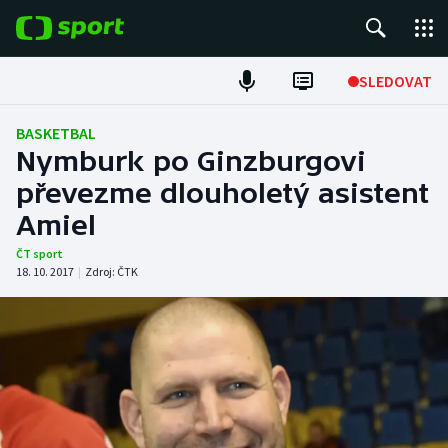
POPULÁRNÍ
SLEDOVAT
Fotbal
BASKETBAL
Nymburk po Ginzburgovi
Hokej
převezme dlouholetý asistent
Amiel
Tenis
ČT sport
Atletika
18. 10. 2017
|
Zdroj:
ČTK
Cyklistika
DALŠÍ SPORTY
Americký fotbal
NEPŘEHLÉDNĚTE