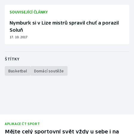
Olympijské hry
SOUVISEJÍCÍ ČLÁNKY
Nymburk si v Lize mistrů spravil chuť a porazil
Parasport
Soluň
Plavání
17. 10. 2017
Plážový volejbal
ŠTÍTKY
Ragby
Basketbal
Domácí soutěže
Rychlobruslení
Rychlostní kanoistika
Short track
Sportovní střelba
APLIKACE ČT SPORT
Mějte celý sportovní svět vždy u sebe i na