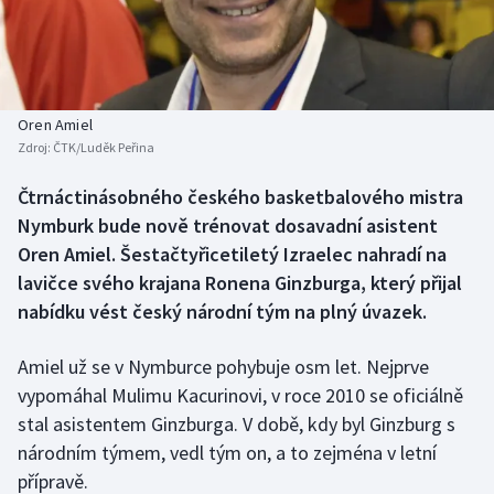
Baseball a softbal
Soutěže
Basketbal
Historické návraty
Biatlon
Aplikace ČT sport
Oren Amiel
Zdroj:
ČTK/Luděk Peřina
Boby a skeleton
AZ kvíz
Čtrnáctinásobného českého basketbalového mistra
Nymburk bude nově trénovat dosavadní asistent
Box
Oren Amiel. Šestačtyřicetiletý Izraelec nahradí na
Curling
lavičce svého krajana Ronena Ginzburga, který přijal
nabídku vést český národní tým na plný úvazek.
Dostihy
Amiel už se v Nymburce pohybuje osm let. Nejprve
Florbal
vypomáhal Mulimu Kacurinovi, v roce 2010 se oficiálně
stal asistentem Ginzburga. V době, kdy byl Ginzburg s
Futsal
národním týmem, vedl tým on, a to zejména v letní
přípravě.
Golf