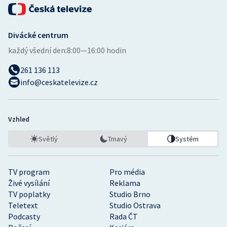
Divácké centrum
každý všední den:
8:00—16:00 hodin
261 136 113
info@ceskatelevize.cz
Vzhled
Světlý
Tmavý
Systém
TV program
Pro média
Živé vysílání
Reklama
TV poplatky
Studio Brno
Teletext
Studio Ostrava
Podcasty
Rada ČT