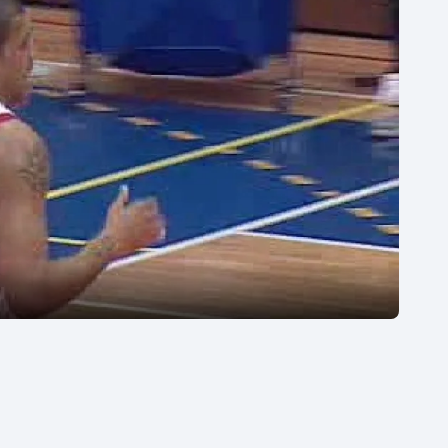
Moderní pětiboj
Triatlon
Motorsport
Veslování
Olympijské hry
Vodní slalom
Parasport
Volejbal
Plavání
Ostatní
Plážový volejbal