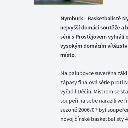
Nymburk - Basketbalisté N
nejvyšší domácí soutěže a b
sérii s Prostějovem vyhráli o
vysokým domácím vítězstvím 
místo.
Na palubovce suveréna zákl
zápasy finálová série proti 
vyřadil Děčín. Mistrem se sta
soupeři na sebe narazili ve f
sezoně 2006/07 byl soupeře
novojičínské basketbalisty 4