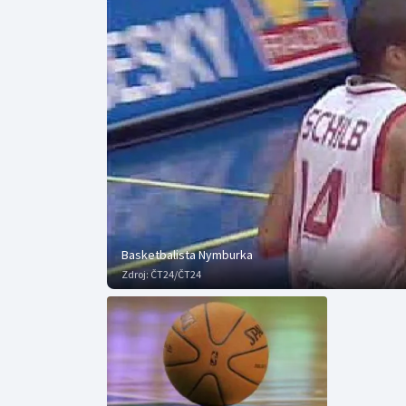
Curling
Dostihy
Florbal
Futsal
Golf
Gymnastika
Basketbalista Nymburka
Zdroj:
ČT24/ČT24