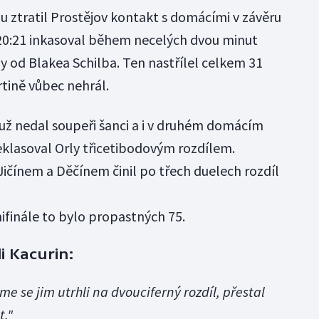
u ztratil Prostějov kontakt s domácími v závěru
u 20:21 inkasoval během necelých dvou minut
 od Blakea Schilba. Ten nastřílel celkem 31
rtině vůbec nehrál.
ž nedal soupeři šanci a i v druhém domácím
deklasoval Orly třicetibodovým rozdílem.
Jičínem a Děčínem činil po třech duelech rozdíl
ifinále to bylo propastných 75.
 Kacurin:
me se jim utrhli na dvouciferný rozdíl, přestal
t."