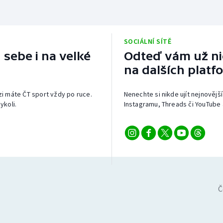
SOCIÁLNÍ SÍTĚ
 sebe i na velké
Odteď vám už nic
na dalších platf
izi máte ČT sport vždy po ruce.
Nenechte si nikde ujít nejnovější
ykoli.
Instagramu, Threads či YouTube 
Č