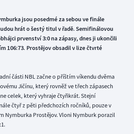
ymburka jsou posedmé za sebou ve finále
udou hrát o šestý titul v řadě. Semifinálovou
bhájci prvenství 3:0 na zápasy, dnes ji ukončili
106:73. Prostějov obsadil v lize čtvrté
adní části NBL začne o příštím víkendu dvěma
Novému Jičínu, který rovněž ve třech zápasech
ne celek, který vyhraje čtyřikrát. Stejní
inále čtyř z pěti předchozích ročníků, pouze v
m Nymburka Prostějov. Vloni Nymburk porazil
:1.