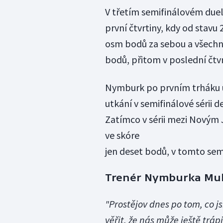
V třetím semifinálovém duel
první čtvrtiny, kdy od stav
osm bodů za sebou a všechny
bodů, přitom v poslední čtv
Nymburk po prvním trháku u
utkání v semifinálové sérii 
Zatímco v sérii mezi Novým 
ve skóre
jen deset bodů, v tomto sem
Trenér Nymburka Muli
"Prostějov dnes po tom, co js
věřit, že nás může ještě trápi