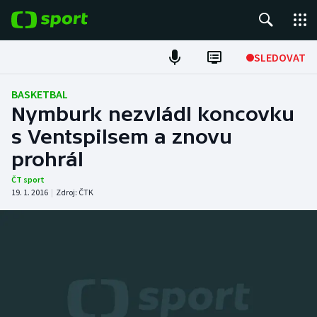
POPULÁRNÍ
SLEDOVAT
Fotbal
BASKETBAL
Nymburk nezvládl koncovku
Hokej
s Ventspilsem a znovu
prohrál
Tenis
ČT sport
Atletika
19. 1. 2016
|
Zdroj:
ČTK
Cyklistika
DALŠÍ SPORTY
Americký fotbal
NEPŘEHLÉDNĚTE