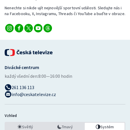
Nenechte si nikde ujít nejnovější sportovní události. Sledujte nás i
na Facebooku, X, Instagramu, Threads či YouTube a buďte v obraze.
Divácké centrum
každý všední den:
8:00—16:00 hodin
261 136 113
info@ceskatelevize.cz
Vzhled
Světlý
Tmavý
Systém