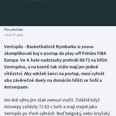
Baseball a softbal
Soutěže
Basketbal
Historické návraty
Biatlon
Aplikace ČT sport
Placeholder
Zdroj:
ČT sport
Boby a skeleton
AZ kvíz
Ventspils - Basketbalisté Nymburku si znovu
zkomplikovali boj o postup do play-off Poháru FIBA
Box
Europe. Ve 4. kole nadstavby prohráli 69:72 na hřišti
Curling
Ventspilsu, a na kontě tak stále mají jen jediné
vítězství. Aby udrželi šanci na postup, musí vyhrát
Dostihy
oba závěrečné duely na domácím hřišti se Sofií a
Antverpami.
Florbal
Ani dvě výhry jim však nemusí stačit. Zvláště když
Futsal
Antverpy zvítězily 71:63 v Sofii a mají stejně jako
Ventspils po třech výhrách. Buď belgický, nebo lotyšský
Golf