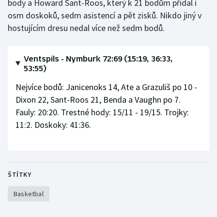
body a Howard Sant-Roos, který k 21 bodům přidal i
osm doskoků, sedm asistencí a pět zisků. Nikdo jiný v
Olympijské hry
hostujícím dresu nedal více než sedm bodů.
Parasport
Ventspils - Nymburk 72:69 (15:19, 36:33,
Plavání
53:55)
Plážový volejbal
Nejvíce bodů: Janicenoks 14, Ate a Grazuliš po 10 -
Dixon 22, Sant-Roos 21, Benda a Vaughn po 7.
Ragby
Fauly: 20:20. Trestné hody: 15/11 - 19/15. Trojky:
11:2. Doskoky: 41:36.
Rychlobruslení
Rychlostní kanoistika
ŠTÍTKY
Short track
Basketbal
Sportovní střelba