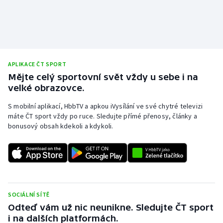
Stolní tenis
Triatlon
Veslování
APLIKACE ČT SPORT
Mějte celý sportovní svět vždy u sebe i na
Vodní slalom
velké obrazovce.
Volejbal
S mobilní aplikací, HbbTV a apkou iVysílání ve své chytré televizi
máte ČT sport vždy po ruce. Sledujte přímé přenosy, články a
bonusový obsah kdekoli a kdykoli.
Ostatní
SOCIÁLNÍ SÍTĚ
Odteď vám už nic neunikne. Sledujte ČT sport
i na dalších platformách.