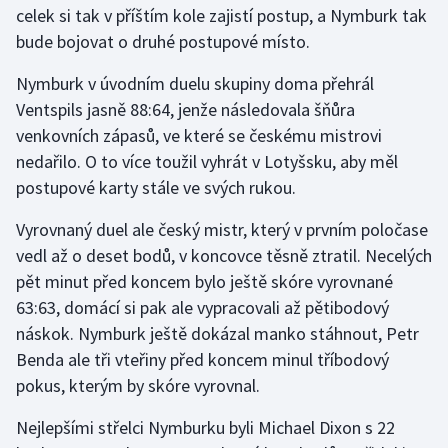
celek si tak v příštím kole zajistí postup, a Nymburk tak
bude bojovat o druhé postupové místo.
Gymnastika
Nymburk v úvodním duelu skupiny doma přehrál
Házená
Ventspils jasně 88:64, jenže následovala šňůra
venkovních zápasů, ve které se českému mistrovi
Jezdectví
nedařilo. O to více toužil vyhrát v Lotyšsku, aby měl
postupové karty stále ve svých rukou.
Judo
Vyrovnaný duel ale český mistr, který v prvním poločase
Krasobruslení
vedl až o deset bodů, v koncovce těsně ztratil. Necelých
pět minut před koncem bylo ještě skóre vyrovnané
Lezení
63:63, domácí si pak ale vypracovali až pětibodový
náskok. Nymburk ještě dokázal manko stáhnout, Petr
Lyže a snowboard
Benda ale tři vteřiny před koncem minul tříbodový
Moderní pětiboj
pokus, kterým by skóre vyrovnal.
Nejlepšími střelci Nymburku byli Michael Dixon s 22
Motorsport