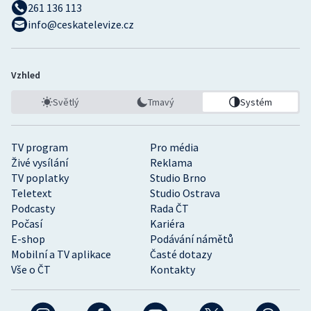
261 136 113
info@ceskatelevize.cz
Vzhled
Světlý
Tmavý
Systém
TV program
Pro média
Živé vysílání
Reklama
TV poplatky
Studio Brno
Teletext
Studio Ostrava
Podcasty
Rada ČT
Počasí
Kariéra
E-shop
Podávání námětů
Mobilní a TV aplikace
Časté dotazy
Vše o ČT
Kontakty