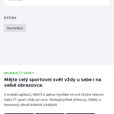
Stolní tenis
Triatlon
ŠTÍTKY
Veslování
Basketbal
Vodní slalom
Volejbal
Ostatní
APLIKACE ČT SPORT
Mějte celý sportovní svět vždy u sebe i na
velké obrazovce.
S mobilní aplikací, HbbTV a apkou iVysílání ve své chytré televizi
máte ČT sport vždy po ruce. Sledujte přímé přenosy, články a
bonusový obsah kdekoli a kdykoli.