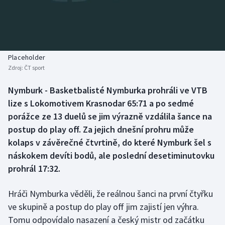
Baseball a softbal
Soutěže
Basketbal
Historické návraty
Biatlon
Aplikace ČT sport
Placeholder
Zdroj:
ČT sport
Boby a skeleton
AZ kvíz
Nymburk - Basketbalisté Nymburka prohráli ve VTB
lize s Lokomotivem Krasnodar 65:71 a po sedmé
Box
porážce ze 13 duelů se jim výrazně vzdálila šance na
Curling
postup do play off. Za jejich dnešní prohru může
kolaps v závěrečné čtvrtině, do které Nymburk šel s
Dostihy
náskokem devíti bodů, ale poslední desetiminutovku
prohrál 17:32.
Florbal
Hráči Nymburka věděli, že reálnou šanci na první čtyřku
Futsal
ve skupině a postup do play off jim zajistí jen výhra.
Tomu odpovídalo nasazení a český mistr od začátku
Golf