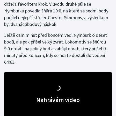
držel s favoritem krok. V úvodu druhé půle se
Nymburku povedla šňůra 10:0, na které se sedmi body
Gymnastika
podílel nejlepší střelec Chester Simmons, a výsledkem
byl dvanáctibodový náskok.
Házená
Ještě osm minut před koncem vedl Nymburk o deset
Jezdectví
bodů, ale pak přišel velký zvrat. Lokomotiv se šňůrou
9:0 dotáhl na jediný bod a zahájil obrat, který přišel tři
Judo
minuty před koncem, kdy se hosté dostali do vedení
64:63.
Krasobruslení
Lezení
Lyže a snowboard
Nahrávám video
Moderní pětiboj
Motorsport