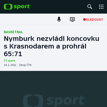
POPULÁRNÍ
SLEDOVAT
Fotbal
BASKETBAL
Nymburk nezvládl koncovku
Hokej
s Krasnodarem a prohrál
65:71
Tenis
ČT sport
Atletika
14. 2. 2012
|
Zdroj:
ČTK
Cyklistika
DALŠÍ SPORTY
Americký fotbal
NEPŘEHLÉDNĚTE