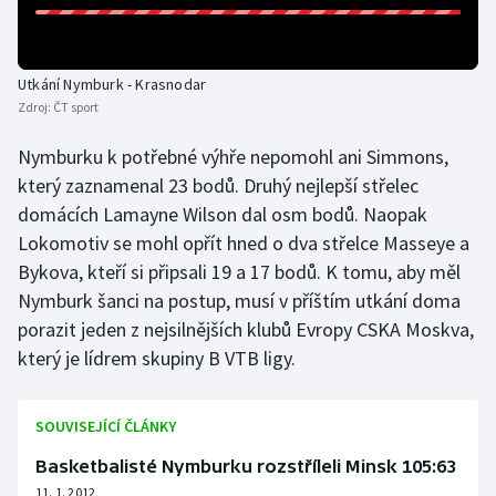
Olympijské hry
Utkání Nymburk - Krasnodar
Parasport
Zdroj:
ČT sport
Plavání
Nymburku k potřebné výhře nepomohl ani Simmons,
který zaznamenal 23 bodů. Druhý nejlepší střelec
Plážový volejbal
domácích Lamayne Wilson dal osm bodů. Naopak
Lokomotiv se mohl opřít hned o dva střelce Masseye a
Ragby
Bykova, kteří si připsali 19 a 17 bodů. K tomu, aby měl
Nymburk šanci na postup, musí v příštím utkání doma
Rychlobruslení
porazit jeden z nejsilnějších klubů Evropy CSKA Moskva,
Rychlostní kanoistika
který je lídrem skupiny B VTB ligy.
Short track
SOUVISEJÍCÍ ČLÁNKY
Sportovní střelba
Basketbalisté Nymburku rozstříleli Minsk 105:63
11. 1. 2012