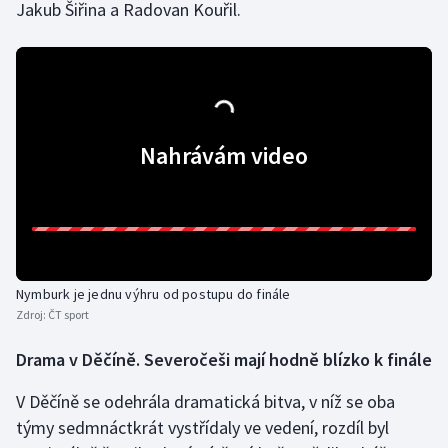
Jakub Šiřina a Radovan Kouřil.
Olympijské hry
Parasport
Plavání
Nahrávám video
Plážový volejbal
Ragby
Rychlobruslení
Nymburk je jednu výhru od postupu do finále
Zdroj:
ČT sport
Rychlostní kanoistika
Drama v Děčíně. Severočeši mají hodně blízko k finále
Short track
V Děčíně se odehrála dramatická bitva, v níž se oba
Sportovní střelba
týmy sedmnáctkrát vystřídaly ve vedení, rozdíl byl