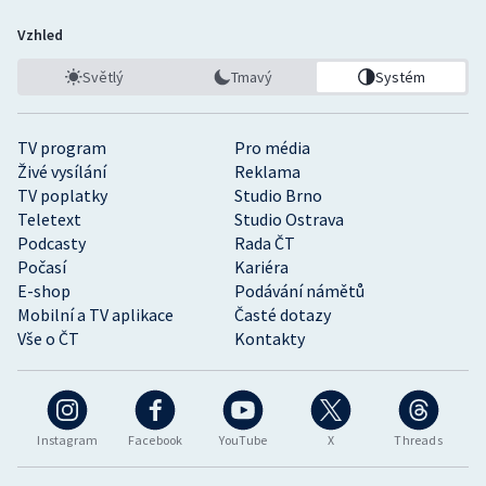
Vzhled
Světlý
Tmavý
Systém
TV program
Pro média
Živé vysílání
Reklama
TV poplatky
Studio Brno
Teletext
Studio Ostrava
Podcasty
Rada ČT
Počasí
Kariéra
E-shop
Podávání námětů
Mobilní a TV aplikace
Časté dotazy
Vše o ČT
Kontakty
Instagram
Facebook
YouTube
X
Threads