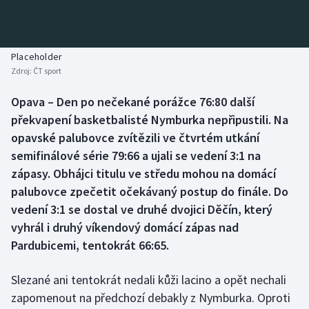
Baseball a softbal
Soutěže
Basketbal
Historické návraty
Placeholder
Zdroj:
ČT sport
Biatlon
Aplikace ČT sport
Opava – Den po nečekané porážce 76:80 další
Boby a skeleton
AZ kvíz
překvapení basketbalisté Nymburka nepřipustili. Na
opavské palubovce zvítězili ve čtvrtém utkání
Box
semifinálové série 79:66 a ujali se vedení 3:1 na
zápasy. Obhájci titulu ve středu mohou na domácí
Curling
palubovce zpečetit očekávaný postup do finále. Do
vedení 3:1 se dostal ve druhé dvojici Děčín, který
Dostihy
vyhrál i druhý víkendový domácí zápas nad
Florbal
Pardubicemi, tentokrát 66:65.
Futsal
Slezané ani tentokrát nedali kůži lacino a opět nechali
zapomenout na předchozí debakly z Nymburka. Oproti
Golf