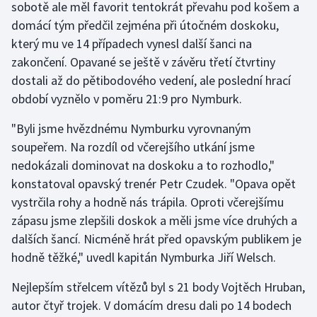
sobotě ale měl favorit tentokrát převahu pod košem a
domácí tým předčil zejména při útočném doskoku,
Gymnastika
který mu ve 14 případech vynesl další šanci na
zakončení. Opavané se ještě v závěru třetí čtvrtiny
Házená
dostali až do pětibodového vedení, ale poslední hrací
období vyznělo v poměru 21:9 pro Nymburk.
Jezdectví
"Byli jsme hvězdnému Nymburku vyrovnaným
Judo
soupeřem. Na rozdíl od včerejšího utkání jsme
nedokázali dominovat na doskoku a to rozhodlo,"
Krasobruslení
konstatoval opavský trenér Petr Czudek. "Opava opět
vystrčila rohy a hodně nás trápila. Oproti včerejšímu
Lezení
zápasu jsme zlepšili doskok a měli jsme více druhých a
Lyže a snowboard
dalších šancí. Nicméně hrát před opavským publikem je
hodně těžké," uvedl kapitán Nymburka Jiří Welsch.
Moderní pětiboj
Nejlepším střelcem vítězů byl s 21 body Vojtěch Hruban,
autor čtyř trojek. V domácím dresu dali po 14 bodech
Motorsport