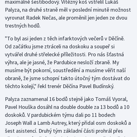
maximálně šestibodový. Vítězný koš vstřelil Lukáš
Stolní tenis
Palyza, na druhé straně měl v poslední minutě možnost
vyrovnat Radek Nečas, ale proměnil jen jeden ze dvou
Triatlon
trestných hodů.
Veslování
"To byl asi jeden z těch infarktových večerů v Děčíně.
Od začátku jsme ztráceli na doskoku a soupeř si
Vodní slalom
vytvářel druhé střelecké příležitosti. Pro nás šťastná
výhra, ale je jasné, že Pardubice nesloží zbraně. My
Volejbal
musíme být pokorní, soustředění a musíme věřit naší
obraně, že jsme schopní takto útočný tým dostávat do
Ostatní
těchto kolejí," řekl trenér Děčína Pavel Budínský.
Palyza zaznamenal 16 bodů stejně jako Tomáš Vyoral,
Pavel Houška dosáhl na double double za 13 bodů a 10
doskoků. V pardubickém týmu dali po 11 bodech
Joseph Wall a Lamb Autrey, který přidal osm doskoků a
šest asistencí. Druhý tým základní části prohrál přes