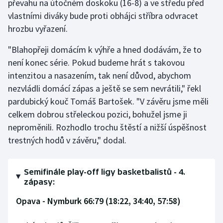
převahu na útočném doskoku (16-8) a ve středu před
vlastními diváky bude proti obhájci stříbra odvracet
hrozbu vyřazení.
"Blahopřeji domácím k výhře a hned dodávám, že to
není konec série. Pokud budeme hrát s takovou
intenzitou a nasazením, tak není důvod, abychom
nezvládli domácí zápas a ještě se sem nevrátili," řekl
pardubický kouč Tomáš Bartošek. "V závěru jsme měli
celkem dobrou střeleckou pozici, bohužel jsme ji
neproměnili. Rozhodlo trochu štěstí a nižší úspěšnost
trestných hodů v závěru," dodal.
Semifinále play-off ligy basketbalistů - 4.
zápasy:
Opava - Nymburk 66:79 (18:22, 34:40, 57:58)