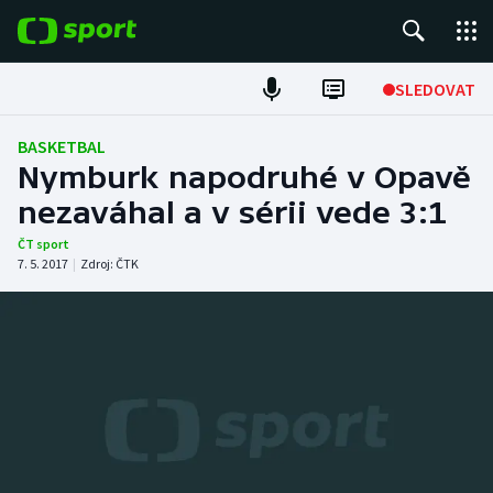
POPULÁRNÍ
SLEDOVAT
Fotbal
BASKETBAL
Nymburk napodruhé v Opavě
Hokej
nezaváhal a v sérii vede 3:1
Tenis
ČT sport
7. 5. 2017
|
Zdroj:
ČTK
Atletika
Cyklistika
DALŠÍ SPORTY
Americký fotbal
NEPŘEHLÉDNĚTE