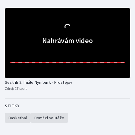
Moderní pětiboj
Motorsport
Olympijské hry
Nahrávám video
Parasport
Plavání
Plážový volejbal
Sestřih 2. finále Nymburk - Prostějov
Zdroj:
ČT sport
Ragby
ŠTÍTKY
Rychlobruslení
Basketbal
Domácí soutěže
Rychlostní kanoistika