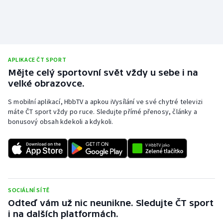
Short track
Sportovní střelba
Stolní tenis
APLIKACE ČT SPORT
Mějte celý sportovní svět vždy u sebe i na
Triatlon
velké obrazovce.
S mobilní aplikací, HbbTV a apkou iVysílání ve své chytré televizi
Veslování
máte ČT sport vždy po ruce. Sledujte přímé přenosy, články a
bonusový obsah kdekoli a kdykoli.
Vodní slalom
Volejbal
Ostatní
SOCIÁLNÍ SÍTĚ
Odteď vám už nic neunikne. Sledujte ČT sport
i na dalších platformách.