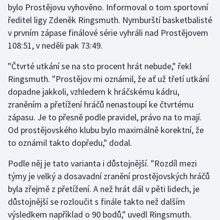
bylo Prostějovu vyhověno. Informoval o tom sportovní
ředitel ligy Zdeněk Ringsmuth. Nymburští basketbalisté
Futsal
v prvním zápase finálové série vyhráli nad Prostějovem
108:51, v neděli pak 73:49.
Golf
"Čtvrté utkání se na sto procent hrát nebude," řekl
Gymnastika
Ringsmuth. "Prostějov mi oznámil, že ať už třetí utkání
dopadne jakkoli, vzhledem k hráčskému kádru,
Házená
zraněním a přetížení hráčů nenastoupí ke čtvrtému
zápasu. Je to přesně podle pravidel, právo na to mají.
Jezdectví
Od prostějovského klubu bylo maximálně korektní, že
Judo
to oznámil takto dopředu," dodal.
Podle něj je tato varianta i důstojnější. "Rozdíl mezi
Krasobruslení
týmy je velký a dosavadní zranění prostějovských hráčů
Lezení
byla zřejmě z přetížení. A než hrát dál v pěti lidech, je
důstojnější se rozloučit s finále takto než dalším
Lyže a snowboard
výsledkem například o 90 bodů," uvedl Ringsmuth.