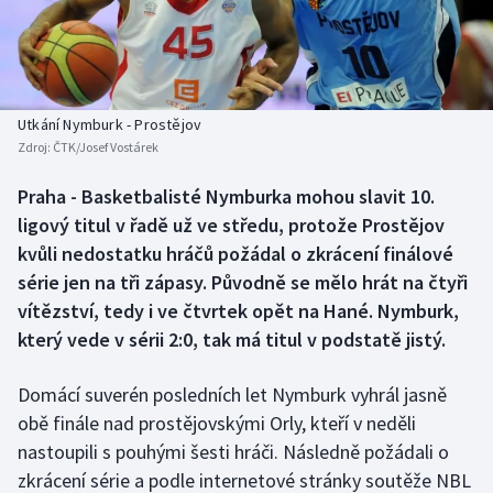
Atletika
Soutěže
Baseball a softbal
Historické návraty
Basketbal
Aplikace ČT sport
Utkání Nymburk - Prostějov
Zdroj:
ČTK/Josef Vostárek
Biatlon
AZ kvíz
Praha - Basketbalisté Nymburka mohou slavit 10.
ligový titul v řadě už ve středu, protože Prostějov
Boby a skeleton
kvůli nedostatku hráčů požádal o zkrácení finálové
Box
série jen na tři zápasy. Původně se mělo hrát na čtyři
vítězství, tedy i ve čtvrtek opět na Hané. Nymburk,
Curling
který vede v sérii 2:0, tak má titul v podstatě jistý.
Cyklistika
Domácí suverén posledních let Nymburk vyhrál jasně
obě finále nad prostějovskými Orly, kteří v neděli
Dostihy
nastoupili s pouhými šesti hráči. Následně požádali o
zkrácení série a podle internetové stránky soutěže NBL
Florbal