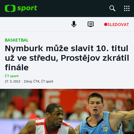
POPULÁRNÍ
SLEDOVAT
ME v atletice
BASKETBAL
Nymburk může slavit 10. titul
ME v plavání
už ve středu, Prostějov zkrátil
finále
Fotbal
ČT sport
Hokej
27. 5. 2013
|
Zdroj:
ČTK
,
ČT sport
Tenis
DALŠÍ SPORTY
Americký fotbal
NEPŘEHLÉDNĚTE