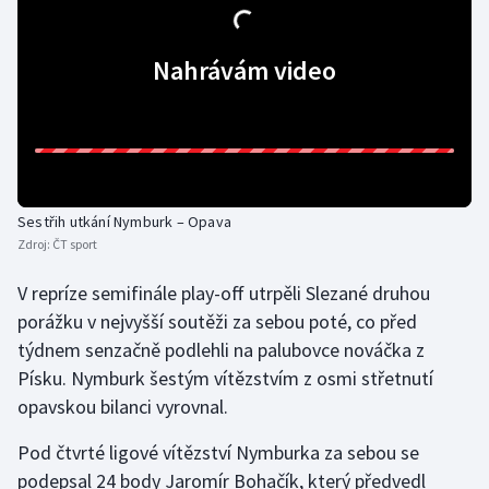
Gymnastika
Nahrávám video
Házená
Jezdectví
Judo
Sestřih utkání Nymburk – Opava
Zdroj:
ČT sport
Krasobruslení
V repríze semifinále play-off utrpěli Slezané druhou
Lezení
porážku v nejvyšší soutěži za sebou poté, co před
týdnem senzačně podlehli na palubovce nováčka z
Lyže a snowboard
Písku. Nymburk šestým vítězstvím z osmi střetnutí
opavskou bilanci vyrovnal.
Moderní pětiboj
Pod čtvrté ligové vítězství Nymburka za sebou se
Motorsport
podepsal 24 body Jaromír Bohačík, který předvedl