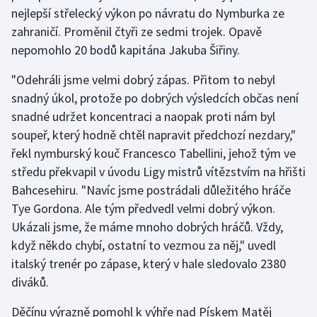
nejlepší střelecký výkon po návratu do Nymburka ze
Olympijské hry
zahraničí. Proměnil čtyři ze sedmi trojek. Opavě
nepomohlo 20 bodů kapitána Jakuba Šiřiny.
Parasport
"Odehráli jsme velmi dobrý zápas. Přitom to nebyl
Plavání
snadný úkol, protože po dobrých výsledcích občas není
snadné udržet koncentraci a naopak proti nám byl
Plážový volejbal
soupeř, který hodně chtěl napravit předchozí nezdary,"
řekl nymburský kouč Francesco Tabellini, jehož tým ve
Ragby
středu překvapil v úvodu Ligy mistrů vítězstvím na hřišti
Bahcesehiru. "Navíc jsme postrádali důležitého hráče
Rychlobruslení
Tye Gordona. Ale tým předvedl velmi dobrý výkon.
Rychlostní kanoistika
Ukázali jsme, že máme mnoho dobrých hráčů. Vždy,
když někdo chybí, ostatní to vezmou za něj," uvedl
Short track
italský trenér po zápase, který v hale sledovalo 2380
diváků.
Sportovní střelba
Děčínu výrazně pomohl k výhře nad Pískem Matěj