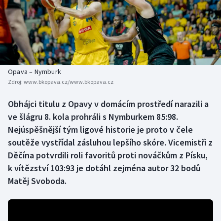
Baseball a softbal
Soutěže
Basketbal
Historické návraty
Biatlon
Aplikace ČT sport
Opava – Nymburk
Boby a skeleton
AZ kvíz
Zdroj:
www.bkopava.cz/www.bkopava.cz
Box
Obhájci titulu z Opavy v domácím prostředí narazili a
ve šlágru 8. kola prohráli s Nymburkem 85:98.
Curling
Nejúspěšnější tým ligové historie je proto v čele
soutěže vystřídal zásluhou lepšího skóre. Vicemistři z
Dostihy
Děčína potvrdili roli favoritů proti nováčkům z Písku,
k vítězství 103:93 je dotáhl zejména autor 32 bodů
Florbal
Matěj Svoboda.
Futsal
Golf