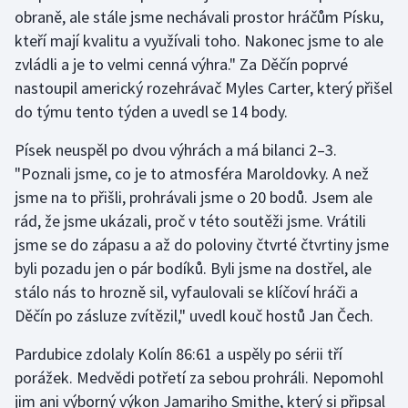
obraně, ale stále jsme nechávali prostor hráčům Písku,
kteří mají kvalitu a využívali toho. Nakonec jsme to ale
zvládli a je to velmi cenná výhra." Za Děčín poprvé
nastoupil americký rozehrávač Myles Carter, který přišel
do týmu tento týden a uvedl se 14 body.
Písek neuspěl po dvou výhrách a má bilanci 2–3.
"Poznali jsme, co je to atmosféra Maroldovky. A než
jsme na to přišli, prohrávali jsme o 20 bodů. Jsem ale
rád, že jsme ukázali, proč v této soutěži jsme. Vrátili
jsme se do zápasu a až do poloviny čtvrté čtvrtiny jsme
byli pozadu jen o pár bodíků. Byli jsme na dostřel, ale
stálo nás to hrozně sil, vyfaulovali se klíčoví hráči a
Děčín po zásluze zvítězil," uvedl kouč hostů Jan Čech.
Pardubice zdolaly Kolín 86:61 a uspěly po sérii tří
porážek. Medvědi potřetí za sebou prohráli. Nepomohl
jim ani výborný výkon Jamariho Smithe, který si připsal