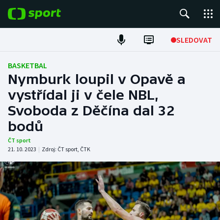
POPULÁRNÍ
SLEDOVAT
Fotbal
BASKETBAL
Nymburk loupil v Opavě a
Hokej
vystřídal ji v čele NBL,
Svoboda z Děčína dal 32
Tenis
bodů
Atletika
ČT sport
21. 10. 2023
|
Zdroj:
ČT sport
,
ČTK
Cyklistika
DALŠÍ SPORTY
Americký fotbal
NEPŘEHLÉDNĚTE