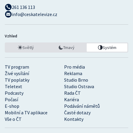
261 136 113
info@ceskatelevize.cz
Vzhled
Světlý
Tmavý
Systém
TV program
Pro média
Živé vysílání
Reklama
TV poplatky
Studio Brno
Teletext
Studio Ostrava
Podcasty
Rada ČT
Počasí
Kariéra
E-shop
Podávání námětů
Mobilní a TV aplikace
Časté dotazy
Vše o ČT
Kontakty