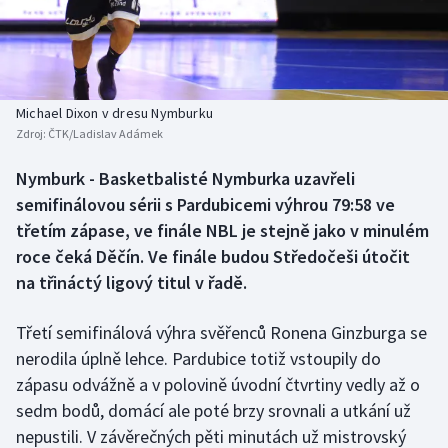
Baseball a softbal
Soutěže
Basketbal
Historické návraty
Biatlon
Aplikace ČT sport
Michael Dixon v dresu Nymburku
Zdroj:
ČTK/Ladislav Adámek
Boby a skeleton
AZ kvíz
Nymburk - Basketbalisté Nymburka uzavřeli
semifinálovou sérii s Pardubicemi výhrou 79:58 ve
Box
třetím zápase, ve finále NBL je stejně jako v minulém
Curling
roce čeká Děčín. Ve finále budou Středočeši útočit
na třináctý ligový titul v řadě.
Dostihy
Třetí semifinálová výhra svěřenců Ronena Ginzburga se
Florbal
nerodila úplně lehce. Pardubice totiž vstoupily do
zápasu odvážně a v polovině úvodní čtvrtiny vedly až o
Futsal
sedm bodů, domácí ale poté brzy srovnali a utkání už
nepustili. V závěrečných pěti minutách už mistrovský
Golf