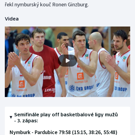
řekl nymburský kouč Ronen Ginzburg.
Olympijské hry
Videa
Parasport
Plavání
Plážový volejbal
Ragby
Rychlobruslení
Rychlostní kanoistika
Short track
Semifinále play off basketbalové ligy mužů
- 3. zápas:
Sportovní střelba
Nymburk - Pardubice 79:58 (15:15, 38:26, 55:48)