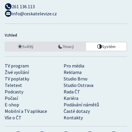
261 136 113
info@ceskatelevize.cz
Vzhled
Světlý
Tmavý
Systém
TV program
Pro média
Živé vysílání
Reklama
TV poplatky
Studio Brno
Teletext
Studio Ostrava
Podcasty
Rada ČT
Počasí
Kariéra
E-shop
Podávání námětů
Mobilní a TV aplikace
Časté dotazy
Vše o ČT
Kontakty