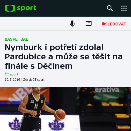
POPULÁRNÍ
SLEDOVAT
Fotbal
BASKETBAL
Nymburk i potřetí zdolal
Hokej
Pardubice a může se těšit na
finále s Děčínem
Tenis
ČT sport
Atletika
10. 5. 2016
|
Zdroj:
ČT sport
Cyklistika
DALŠÍ SPORTY
Americký fotbal
NEPŘEHLÉDNĚTE