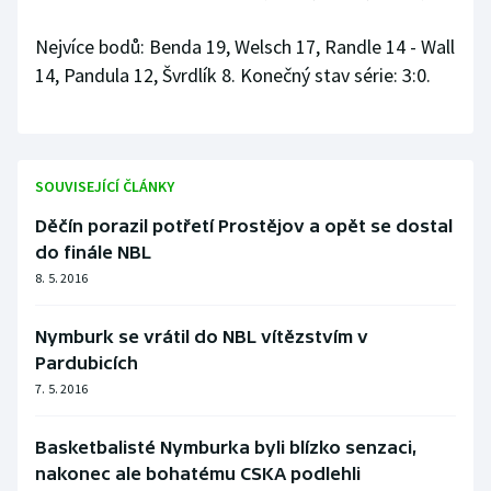
Stolní tenis
Nejvíce bodů: Benda 19, Welsch 17, Randle 14 - Wall
Triatlon
14, Pandula 12, Švrdlík 8. Konečný stav série: 3:0.
Veslování
Vodní slalom
SOUVISEJÍCÍ ČLÁNKY
Volejbal
Děčín porazil potřetí Prostějov a opět se dostal
do finále NBL
Ostatní
8. 5. 2016
Nymburk se vrátil do NBL vítězstvím v
Pardubicích
7. 5. 2016
Basketbalisté Nymburka byli blízko senzaci,
nakonec ale bohatému CSKA podlehli