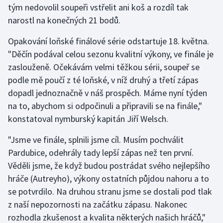
tým nedovolil soupeři vstřelit ani koš a rozdíl tak
narostl na konečných 21 bodů.
Gymnastika
Opakování loňské finálové série odstartuje 18. května.
Házená
"Děčín podával celou sezonu kvalitní výkony, ve finále je
zaslouženě. Očekávám velmi těžkou sérii, soupeř se
Jezdectví
podle mě poučí z té loňské, v níž druhý a třetí zápas
dopadl jednoznačně v náš prospěch. Máme nyní týden
Judo
na to, abychom si odpočinuli a připravili se na finále,"
konstatoval nymburský kapitán Jiří Welsch.
Krasobruslení
"Jsme ve finále, splnili jsme cíl. Musím pochválit
Lezení
Pardubice, odehrály tady lepší zápas než ten první.
Věděli jsme, že když budou postrádat svého nejlepšího
Lyže a snowboard
hráče (Autreyho), výkony ostatních půjdou nahoru a to
Moderní pětiboj
se potvrdilo. Na druhou stranu jsme se dostali pod tlak
z naší nepozornosti na začátku zápasu. Nakonec
Motorsport
rozhodla zkušenost a kvalita některých našich hráčů,"