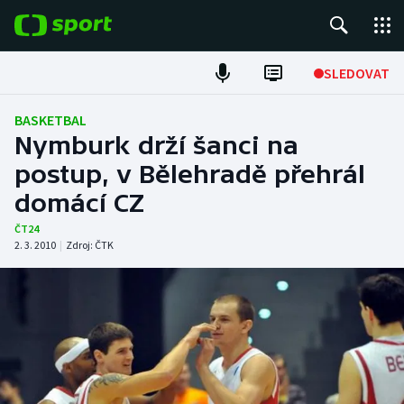
POPULÁRNÍ
SLEDOVAT
Fotbal
BASKETBAL
Nymburk drží šanci na
Hokej
postup, v Bělehradě přehrál
domácí CZ
Tenis
ČT24
Atletika
2. 3. 2010
|
Zdroj:
ČTK
Cyklistika
DALŠÍ SPORTY
Americký fotbal
NEPŘEHLÉDNĚTE