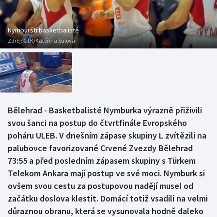
Baseball a softbal
Soutěže
Basketbal
Historické návraty
Nymburští basketbalisté
Zdroj:
ČTK/Kateřina Šulová
Biatlon
Aplikace ČT sport
Boby a skeleton
AZ kvíz
Box
Bělehrad - Basketbalisté Nymburka výrazně přiživili
svou šanci na postup do čtvrtfinále Evropského
Curling
poháru ULEB. V dnešním zápase skupiny L zvítězili na
Dostihy
palubovce favorizované Crvené Zvezdy Bělehrad
73:55 a před posledním zápasem skupiny s Türkem
Florbal
Telekom Ankara mají postup ve své moci. Nymburk si
ovšem svou cestu za postupovou nadějí musel od
Futsal
začátku doslova klestit. Domácí totiž vsadili na velmi
důraznou obranu, která se vysunovala hodně daleko
Golf