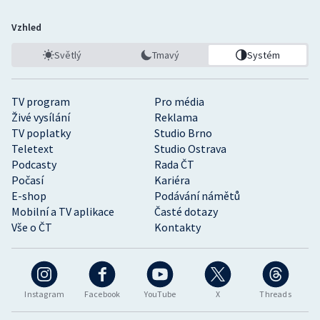
Vzhled
Světlý
Tmavý
Systém
TV program
Pro média
Živé vysílání
Reklama
TV poplatky
Studio Brno
Teletext
Studio Ostrava
Podcasty
Rada ČT
Počasí
Kariéra
E-shop
Podávání námětů
Mobilní a TV aplikace
Časté dotazy
Vše o ČT
Kontakty
Instagram
Facebook
YouTube
X
Threads