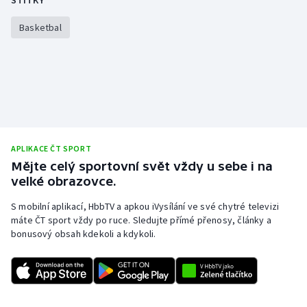
ŠTÍTKY
Stolní tenis
Basketbal
Triatlon
Veslování
Vodní slalom
Volejbal
APLIKACE ČT SPORT
Mějte celý sportovní svět vždy u sebe i na
Ostatní
velké obrazovce.
S mobilní aplikací, HbbTV a apkou iVysílání ve své chytré televizi
máte ČT sport vždy po ruce. Sledujte přímé přenosy, články a
bonusový obsah kdekoli a kdykoli.