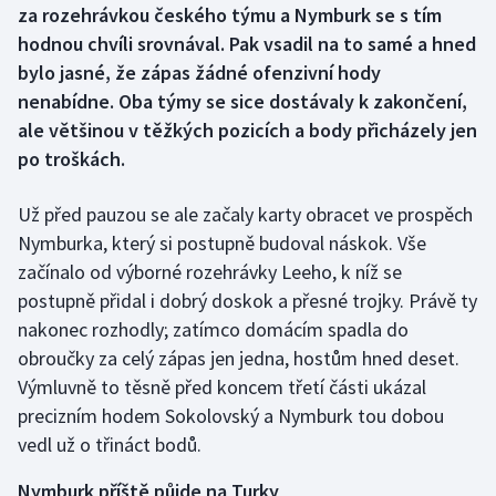
za rozehrávkou českého týmu a Nymburk se s tím
hodnou chvíli srovnával. Pak vsadil na to samé a hned
Gymnastika
bylo jasné, že zápas žádné ofenzivní hody
nenabídne. Oba týmy se sice dostávaly k zakončení,
Házená
ale většinou v těžkých pozicích a body přicházely jen
Jezdectví
po troškách.
Judo
Už před pauzou se ale začaly karty obracet ve prospěch
Nymburka, který si postupně budoval náskok. Vše
Krasobruslení
začínalo od výborné rozehrávky Leeho, k níž se
postupně přidal i dobrý doskok a přesné trojky. Právě ty
Lezení
nakonec rozhodly; zatímco domácím spadla do
obroučky za celý zápas jen jedna, hostům hned deset.
Lyže a snowboard
Výmluvně to těsně před koncem třetí části ukázal
precizním hodem Sokolovský a Nymburk tou dobou
Moderní pětiboj
vedl už o třináct bodů.
Motorsport
Nymburk příště půjde na Turky