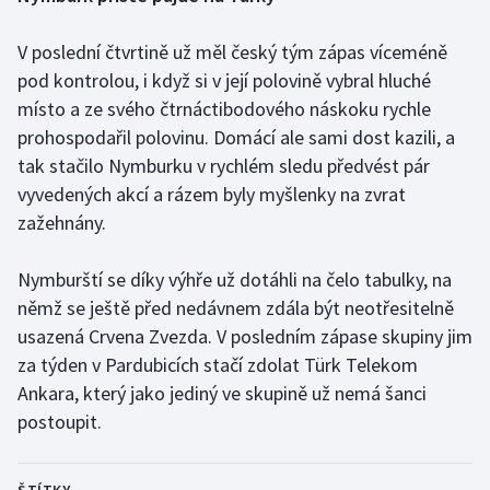
Olympijské hry
V poslední čtvrtině už měl český tým zápas víceméně
pod kontrolou, i když si v její polovině vybral hluché
Parasport
místo a ze svého čtrnáctibodového náskoku rychle
prohospodařil polovinu. Domácí ale sami dost kazili, a
Plavání
tak stačilo Nymburku v rychlém sledu předvést pár
Plážový volejbal
vyvedených akcí a rázem byly myšlenky na zvrat
zažehnány.
Ragby
Nymburští se díky výhře už dotáhli na čelo tabulky, na
Rychlobruslení
němž se ještě před nedávnem zdála být neotřesitelně
usazená Crvena Zvezda. V posledním zápase skupiny jim
Rychlostní kanoistika
za týden v Pardubicích stačí zdolat Türk Telekom
Ankara, který jako jediný ve skupině už nemá šanci
Short track
postoupit.
Sportovní střelba