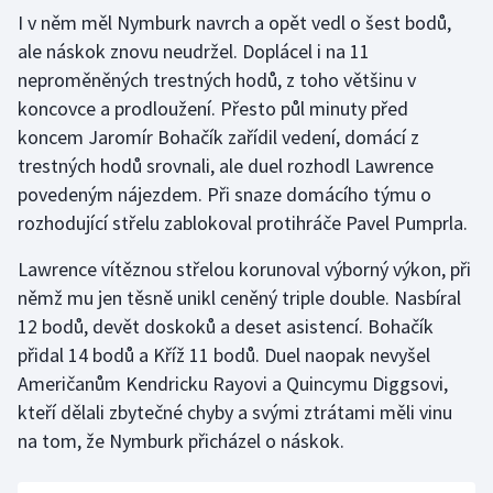
I v něm měl Nymburk navrch a opět vedl o šest bodů,
Olympijské hry
ale náskok znovu neudržel. Doplácel i na 11
neproměněných trestných hodů, z toho většinu v
Parasport
koncovce a prodloužení. Přesto půl minuty před
koncem Jaromír Bohačík zařídil vedení, domácí z
Plavání
trestných hodů srovnali, ale duel rozhodl Lawrence
Plážový volejbal
povedeným nájezdem. Při snaze domácího týmu o
rozhodující střelu zablokoval protihráče Pavel Pumprla.
Ragby
Lawrence vítěznou střelou korunoval výborný výkon, při
němž mu jen těsně unikl ceněný triple double. Nasbíral
Rychlobruslení
12 bodů, devět doskoků a deset asistencí. Bohačík
Rychlostní kanoistika
přidal 14 bodů a Kříž 11 bodů. Duel naopak nevyšel
Američanům Kendricku Rayovi a Quincymu Diggsovi,
Short track
kteří dělali zbytečné chyby a svými ztrátami měli vinu
na tom, že Nymburk přicházel o náskok.
Sportovní střelba