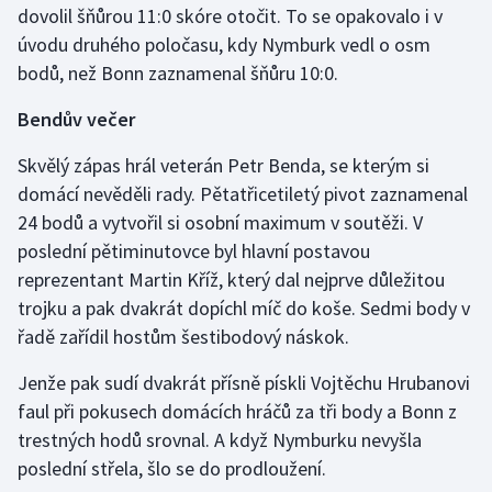
dovolil šňůrou 11:0 skóre otočit. To se opakovalo i v
úvodu druhého poločasu, kdy Nymburk vedl o osm
Gymnastika
bodů, než Bonn zaznamenal šňůru 10:0.
Házená
Bendův večer
Jezdectví
Skvělý zápas hrál veterán Petr Benda, se kterým si
domácí nevěděli rady. Pětatřicetiletý pivot zaznamenal
Judo
24 bodů a vytvořil si osobní maximum v soutěži. V
poslední pětiminutovce byl hlavní postavou
Krasobruslení
reprezentant Martin Kříž, který dal nejprve důležitou
trojku a pak dvakrát dopíchl míč do koše. Sedmi body v
Lezení
řadě zařídil hostům šestibodový náskok.
Lyže a snowboard
Jenže pak sudí dvakrát přísně pískli Vojtěchu Hrubanovi
faul při pokusech domácích hráčů za tři body a Bonn z
Moderní pětiboj
trestných hodů srovnal. A když Nymburku nevyšla
poslední střela, šlo se do prodloužení.
Motorsport