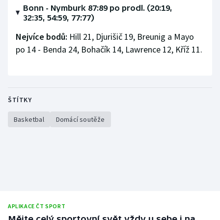
Stolní tenis
Bonn - Nymburk 87:89 po prodl. (20:19,
32:35, 54:59, 77:77)
Triatlon
Nejvíce bodů:
Hill 21, Djurišič 19, Breunig a Mayo
po 14 - Benda 24, Bohačík 14, Lawrence 12, Kříž 11.
Veslování
Vodní slalom
ŠTÍTKY
Volejbal
Basketbal
Domácí soutěže
Ostatní
APLIKACE ČT SPORT
Mějte celý sportovní svět vždy u sebe i na