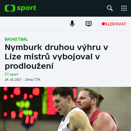
POPULÁRNÍ
SLEDOVAT
Fotbal
BASKETBAL
Nymburk druhou výhru v
Hokej
Lize mistrů vybojoval v
prodloužení
Tenis
ČT sport
Atletika
24. 10. 2017
|
Zdroj:
ČTK
Cyklistika
DALŠÍ SPORTY
Americký fotbal
NEPŘEHLÉDNĚTE