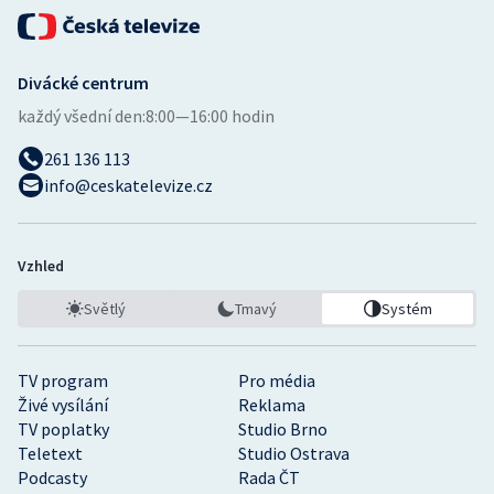
Divácké centrum
každý všední den:
8:00—16:00 hodin
261 136 113
info@ceskatelevize.cz
Vzhled
Světlý
Tmavý
Systém
TV program
Pro média
Živé vysílání
Reklama
TV poplatky
Studio Brno
Teletext
Studio Ostrava
Podcasty
Rada ČT