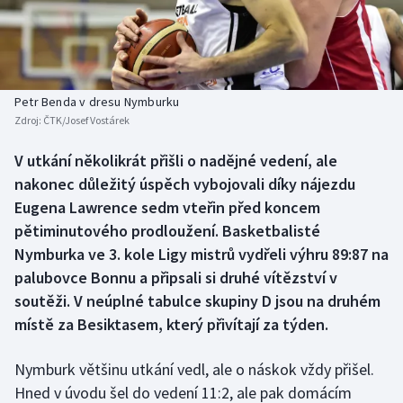
Baseball a softbal
Soutěže
Basketbal
Historické návraty
Biatlon
Aplikace ČT sport
Petr Benda v dresu Nymburku
Zdroj:
ČTK/Josef Vostárek
Boby a skeleton
AZ kvíz
V utkání několikrát přišli o nadějné vedení, ale
nakonec důležitý úspěch vybojovali díky nájezdu
Box
Eugena Lawrence sedm vteřin před koncem
Curling
pětiminutového prodloužení. Basketbalisté
Nymburka ve 3. kole Ligy mistrů vydřeli výhru 89:87 na
Dostihy
palubovce Bonnu a připsali si druhé vítězství v
soutěži. V neúplné tabulce skupiny D jsou na druhém
Florbal
místě za Besiktasem, který přivítají za týden.
Futsal
Nymburk většinu utkání vedl, ale o náskok vždy přišel.
Hned v úvodu šel do vedení 11:2, ale pak domácím
Golf