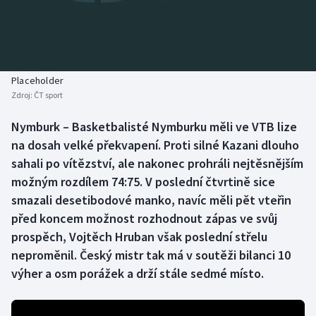
Baseball a softbal
Soutěže
Basketbal
Historické návraty
Biatlon
Aplikace ČT sport
Placeholder
Zdroj:
ČT sport
Boby a skeleton
AZ kvíz
Nymburk – Basketbalisté Nymburku měli ve VTB lize
na dosah velké překvapení. Proti silné Kazani dlouho
Box
sahali po vítězství, ale nakonec prohráli nejtěsnějším
Curling
možným rozdílem 74:75. V poslední čtvrtině sice
smazali desetibodové manko, navíc měli pět vteřin
Dostihy
před koncem možnost rozhodnout zápas ve svůj
prospěch, Vojtěch Hruban však poslední střelu
Florbal
neproměnil. Český mistr tak má v soutěži bilanci 10
výher a osm porážek a drží stále sedmé místo.
Futsal
Golf