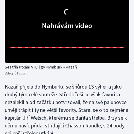
Gymnastika
Nahrávám video
Házená
Jezdectví
Judo
Sestřih utkání VTB ligy Nymburk - Kazaň
Krasobruslení
Zdroj:
ČT sport
Lezení
Kazaň přijela do Nymburku se šňůrou 13 výher a jako
druhý tým celé soutěže. Středočeši se však favorita
Lyže a snowboard
nezalekli a od začátku potvrzovali, že na své palubovce
umějí trápit i ty největší favority. Staral se o to zejména
Moderní pětiboj
kapitán Jiří Welsch, kterému se dařila střelba. Brzy se k
němu navíc přidal střídající Chasson Randle, s 24 body
Motorsport
nejlepší střelec utkání.