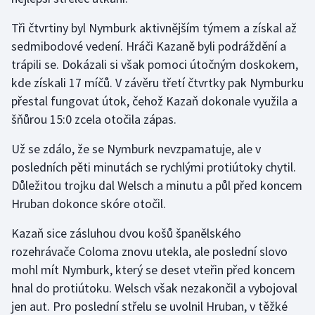
Olympijské hry
Tři čtvrtiny byl Nymburk aktivnějším týmem a získal až
sedmibodové vedení. Hráči Kazaně byli podráždění a
Parasport
trápili se. Dokázali si však pomoci útočným doskokem,
kde získali 17 míčů. V závěru třetí čtvrtky pak Nymburku
Plavání
přestal fungovat útok, čehož Kazaň dokonale využila a
šňůrou 15:0 zcela otočila zápas.
Plážový volejbal
Už se zdálo, že se Nymburk nevzpamatuje, ale v
Ragby
posledních pěti minutách se rychlými protiútoky chytil.
Důležitou trojku dal Welsch a minutu a půl před koncem
Rychlobruslení
Hruban dokonce skóre otočil.
Rychlostní kanoistika
Kazaň sice zásluhou dvou košů španělského
rozehrávače Coloma znovu utekla, ale poslední slovo
Short track
mohl mít Nymburk, který se deset vteřin před koncem
hnal do protiútoku. Welsch však nezakončil a vybojoval
Sportovní střelba
jen aut. Pro poslední střelu se uvolnil Hruban, v těžké