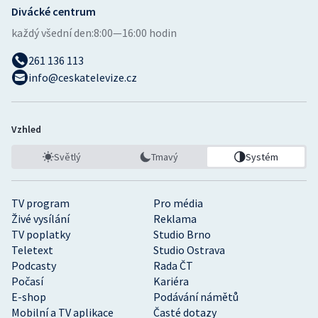
Divácké centrum
každý všední den:
8:00—16:00 hodin
261 136 113
info@ceskatelevize.cz
Vzhled
Světlý
Tmavý
Systém
TV program
Pro média
Živé vysílání
Reklama
TV poplatky
Studio Brno
Teletext
Studio Ostrava
Podcasty
Rada ČT
Počasí
Kariéra
E-shop
Podávání námětů
Mobilní a TV aplikace
Časté dotazy