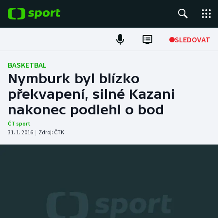
POPULÁRNÍ
SLEDOVAT
Fotbal
BASKETBAL
Nymburk byl blízko
Hokej
překvapení, silné Kazani
nakonec podlehl o bod
Tenis
ČT sport
Atletika
31. 1. 2016
|
Zdroj:
ČTK
Cyklistika
DALŠÍ SPORTY
Americký fotbal
NEPŘEHLÉDNĚTE