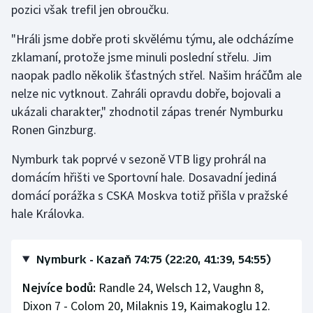
pozici však trefil jen obroučku.
Stolní tenis
"Hráli jsme dobře proti skvělému týmu, ale odcházíme
Triatlon
zklamaní, protože jsme minuli poslední střelu. Jim
naopak padlo několik šťastných střel. Našim hráčům ale
Veslování
nelze nic vytknout. Zahráli opravdu dobře, bojovali a
ukázali charakter," zhodnotil zápas trenér Nymburku
Vodní slalom
Ronen Ginzburg.
Volejbal
Nymburk tak poprvé v sezoně VTB ligy prohrál na
domácím hřišti ve Sportovní hale. Dosavadní jediná
Ostatní
domácí porážka s CSKA Moskva totiž přišla v pražské
hale Královka.
Nymburk - Kazaň 74:75 (22:20, 41:39, 54:55)
Nejvíce bodů:
Randle 24, Welsch 12, Vaughn 8,
Dixon 7 - Colom 20, Milaknis 19, Kaimakoglu 12.