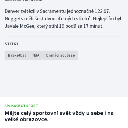
Stolní tenis
Denver zvítězil v Sacramentu jednoznačně 122:97.
Triatlon
Nuggets měli šest dvouciferných střelců. Nejlepším byl
JaVale McGee, který stihl 19 bodů za 17 minut.
Veslování
ŠTÍTKY
Vodní slalom
Basketbal
NBA
Domácí soutěže
Volejbal
Ostatní
APLIKACE ČT SPORT
Mějte celý sportovní svět vždy u sebe i na
velké obrazovce.