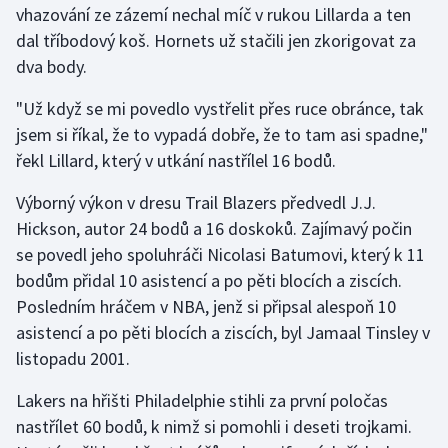
vhazování ze zázemí nechal míč v rukou Lillarda a ten
dal tříbodový koš. Hornets už stačili jen zkorigovat za
Gymnastika
dva body.
Házená
"Už když se mi povedlo vystřelit přes ruce obránce, tak
jsem si říkal, že to vypadá dobře, že to tam asi spadne,"
Jezdectví
řekl Lillard, který v utkání nastřílel 16 bodů.
Judo
Výborný výkon v dresu Trail Blazers předvedl J.J.
Hickson, autor 24 bodů a 16 doskoků. Zajímavý počin
Krasobruslení
se povedl jeho spoluhráči Nicolasi Batumovi, který k 11
bodům přidal 10 asistencí a po pěti blocích a ziscích.
Lezení
Posledním hráčem v NBA, jenž si připsal alespoň 10
asistencí a po pěti blocích a ziscích, byl Jamaal Tinsley v
Lyže a snowboard
listopadu 2001.
Moderní pětiboj
Lakers na hřišti Philadelphie stihli za první poločas
nastřílet 60 bodů, k nimž si pomohli i deseti trojkami.
Motorsport