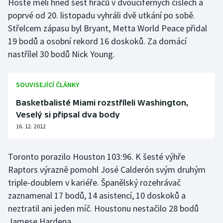
Hosté měli hned šest hráčů v dvouciferných číslech a
poprvé od 20. listopadu vyhráli dvě utkání po sobě.
Olympijské hry
Střelcem zápasu byl Bryant, Metta World Peace přidal
Parasport
19 bodů a osobní rekord 16 doskoků. Za domácí
nastřílel 30 bodů Nick Young.
Plavání
SOUVISEJÍCÍ ČLÁNKY
Plážový volejbal
Basketbalisté Miami rozstříleli Washington,
Ragby
Veselý si připsal dva body
16. 12. 2012
Rychlobruslení
Toronto porazilo Houston 103:96. K šesté výhře
Rychlostní kanoistika
Raptors výrazně pomohl José Calderón svým druhým
triple-doublem v kariéře. Španělský rozehrávač
Short track
zaznamenal 17 bodů, 14 asistencí, 10 doskoků a
Sportovní střelba
neztratil ani jeden míč. Houstonu nestačilo 28 bodů
Jamese Hardena.