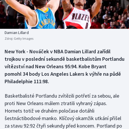
Baseball a softbal
Soutěže
Basketbal
Historické návraty
Biatlon
Aplikace ČT sport
Damian Lillard
Zdroj:
Getty Images
Boby a skeleton
AZ kvíz
New York - Nováček v NBA Damian Lillard zařídil
trojkou v poslední sekundě basketbalistům Portlandu
Box
vítězství nad New Orleans 95:94. Kobe Bryant
Curling
pomohl 34 body Los Angeles Lakers k výhře na půdě
Philadelphie 111:98.
Dostihy
Basketbalisté Portlandu zvítězili potřetí za sebou, ale
Florbal
proti New Orleans málem ztratili vyhraný zápas.
Hornets totiž ve druhém poločase dotáhli
Futsal
šestnáctibodové manko. Klíčový okamžik utkání přišel
za stavu 92:92 čtyři sekundy před koncem. Portland po
Golf