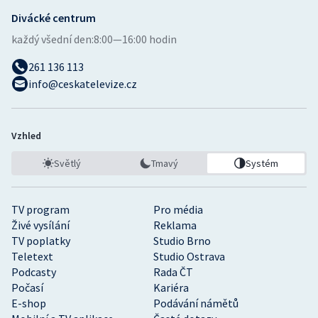
Divácké centrum
každý všední den:
8:00—16:00 hodin
261 136 113
info@ceskatelevize.cz
Vzhled
Světlý
Tmavý
Systém
TV program
Pro média
Živé vysílání
Reklama
TV poplatky
Studio Brno
Teletext
Studio Ostrava
Podcasty
Rada ČT
Počasí
Kariéra
E-shop
Podávání námětů