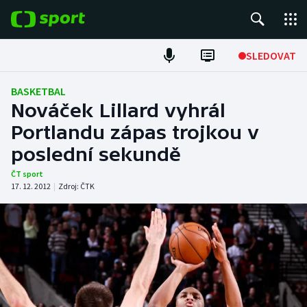
POPULÁRNÍ
SLEDOVAT
Fotbal
BASKETBAL
Nováček Lillard vyhrál
Hokej
Portlandu zápas trojkou v
poslední sekundě
Tenis
ČT sport
Atletika
17. 12. 2012
|
Zdroj:
ČTK
Cyklistika
DALŠÍ SPORTY
Americký fotbal
NEPŘEHLÉDNĚTE