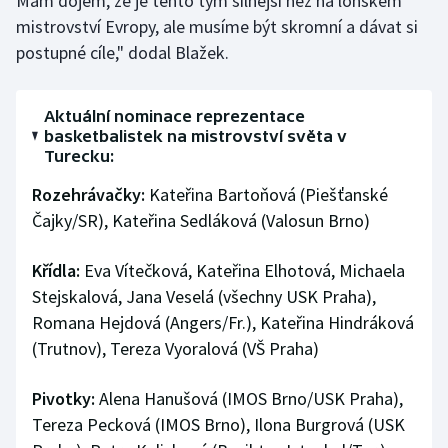
Mám dojem, že je tento tým silnější než na loňském
mistrovství Evropy, ale musíme být skromní a dávat si
postupné cíle," dodal Blažek.
Aktuální nominace reprezentace
basketbalistek na mistrovství světa v
Turecku:
Rozehrávačky:
Kateřina Bartoňová (Piešťanské
Čajky/SR), Kateřina Sedláková (Valosun Brno)
Křídla:
Eva Vítečková, Kateřina Elhotová, Michaela
Stejskalová, Jana Veselá (všechny USK Praha),
Romana Hejdová (Angers/Fr.), Kateřina Hindráková
(Trutnov), Tereza Vyoralová (VŠ Praha)
Pivotky:
Alena Hanušová (IMOS Brno/USK Praha),
Tereza Pecková (IMOS Brno), Ilona Burgrová (USK