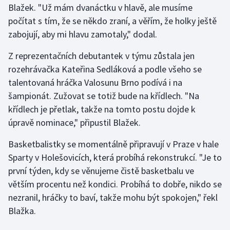
Blažek. "Už mám dvanáctku v hlavě, ale musíme
počítat s tím, že se někdo zraní, a věřím, že holky ještě
Gymnastika
zabojují, aby mi hlavu zamotaly," dodal.
Házená
Z reprezentačních debutantek v týmu zůstala jen
rozehrávačka Kateřina Sedláková a podle všeho se
Jezdectví
talentovaná hráčka Valosunu Brno podívá i na
šampionát. Zužovat se totiž bude na křídlech. "Na
Judo
křídlech je přetlak, takže na tomto postu dojde k
úpravě nominace," připustil Blažek.
Krasobruslení
Basketbalistky se momentálně připravují v Praze v hale
Lezení
Sparty v Holešovicích, která probíhá rekonstrukcí. "Je to
první týden, kdy se věnujeme čistě basketbalu ve
Lyže a snowboard
větším procentu než kondici. Probíhá to dobře, nikdo se
Moderní pětiboj
nezranil, hráčky to baví, takže mohu být spokojen," řekl
Blažka.
Motorsport