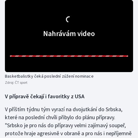
Olympijské hry
Parasport
Nahrávám video
Plavání
Plážový volejbal
Ragby
Basketbalistky čeká poslední zúžení nominace
Rychlobruslení
Zdroj:
ČT sport
V přípravě čekají i favoritky z USA
Rychlostní kanoistika
V příštím týdnu tým vyrazí na dvojutkání do Srbska,
Short track
které na poslední chvíli přibylo do plánu přípravy.
"Srbsko je pro nás do přípravy velmi zajímavý soupeř,
Sportovní střelba
protože hraje agresivně v obraně a pro nás i nepříjemně