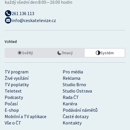
každý všední den:
8:00—16:00 hodin
261 136 113
info@ceskatelevize.cz
Vzhled
Světlý
Tmavý
Systém
TV program
Pro média
Živé vysílání
Reklama
TV poplatky
Studio Brno
Teletext
Studio Ostrava
Podcasty
Rada ČT
Počasí
Kariéra
E-shop
Podávání námětů
Mobilní a TV aplikace
Časté dotazy
Vše o ČT
Kontakty