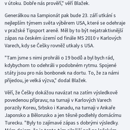
v útoku. Dobře nás prověří," věří Blažek.
Stolní tenis
Generálkou na šampionát pak bude 23. září utkání s
Triatlon
nejlepším týmem světa výběrem USA, které se odehraje
v pražské Tipsport areně. Měl by to být nejatraktivnější
Veslování
zápas na českém území od finále MS 2010 v Karlových
Varech, kdy se Češky rovněž utkaly s USA.
Vodní slalom
"Tam jsme s nimi prohráli o 19 bodů a byl bych rád,
Volejbal
kdybychom to odehráli v podobném rytmu. Spojené
státy jsou pro nás bonbonek na dortu. To, že za námi
Ostatní
přijedou, je velká výzva," dodal Blažek.
Věří, že Češky dokážou navázat na zatím výsledkově
povedenou přípravu; na turnaji v Karlových Varech
porazily Koreu, Srbsko i Kanadu, na turnaji v Ankaře
Japonsko a Bělorusko a jen těsně podlehly domácímu
Turecku. "Byly to zajímavé zápas s dobrými výsledky.