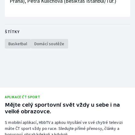
Praha), Petra Kulichová (Besiktas Istanbul/Tur.)
ŠTÍTKY
Basketbal
Domácí soutěže
APLIKACE ČT SPORT
Mějte celý sportovní svět vždy u sebe i na
velké obrazovce.
S mobilní aplikací, HbbTV a apkou iVysílání ve své chytré televizi
máte ČT sport vždy po ruce. Sledujte přímé přenosy, články a
bonusový obsah kdekoli a kdykoli.