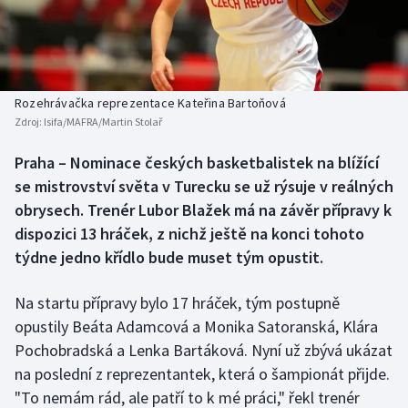
Baseball a softbal
Soutěže
Basketbal
Historické návraty
Biatlon
Aplikace ČT sport
Rozehrávačka reprezentace Kateřina Bartoňová
Zdroj:
Isifa/MAFRA/Martin Stolař
Boby a skeleton
AZ kvíz
Praha – Nominace českých basketbalistek na blížící
se mistrovství světa v Turecku se už rýsuje v reálných
Box
obrysech. Trenér Lubor Blažek má na závěr přípravy k
Curling
dispozici 13 hráček, z nichž ještě na konci tohoto
týdne jedno křídlo bude muset tým opustit.
Dostihy
Na startu přípravy bylo 17 hráček, tým postupně
Florbal
opustily Beáta Adamcová a Monika Satoranská, Klára
Pochobradská a Lenka Bartáková. Nyní už zbývá ukázat
Futsal
na poslední z reprezentantek, která o šampionát přijde.
"To nemám rád, ale patří to k mé práci," řekl trenér
Golf