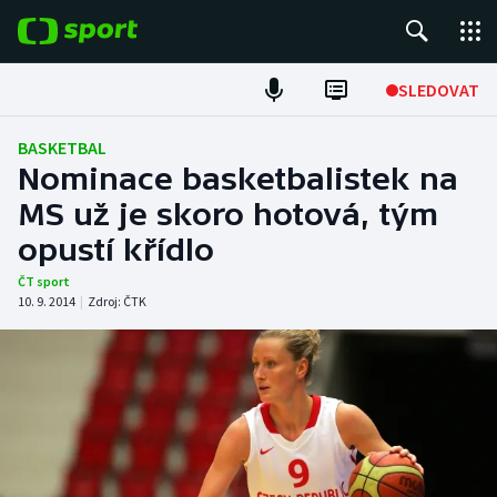
POPULÁRNÍ
SLEDOVAT
Fotbal
BASKETBAL
Nominace basketbalistek na
Hokej
MS už je skoro hotová, tým
opustí křídlo
Tenis
ČT sport
Atletika
10. 9. 2014
|
Zdroj:
ČTK
Cyklistika
DALŠÍ SPORTY
Americký fotbal
NEPŘEHLÉDNĚTE