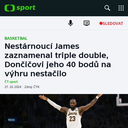
POPULÁRNÍ
SLEDOVAT
Fotbal
BASKETBAL
Nestárnoucí James
Hokej
zaznamenal triple double,
Dončičovi jeho 40 bodů na
Tenis
výhru nestačilo
Atletika
ČT sport
27. 10. 2024
|
Zdroj:
ČTK
Cyklistika
DALŠÍ SPORTY
Americký fotbal
NEPŘEHLÉDNĚTE