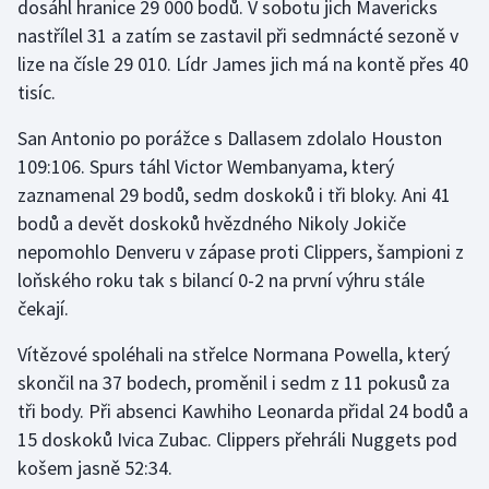
dosáhl hranice 29 000 bodů. V sobotu jich Mavericks
Olympijské hry
nastřílel 31 a zatím se zastavil při sedmnácté sezoně v
lize na čísle 29 010. Lídr James jich má na kontě přes 40
Parasport
tisíc.
San Antonio po porážce s Dallasem zdolalo Houston
Plavání
109:106. Spurs táhl Victor Wembanyama, který
Plážový volejbal
zaznamenal 29 bodů, sedm doskoků i tři bloky. Ani 41
bodů a devět doskoků hvězdného Nikoly Jokiče
Ragby
nepomohlo Denveru v zápase proti Clippers, šampioni z
loňského roku tak s bilancí 0-2 na první výhru stále
Rychlobruslení
čekají.
Rychlostní kanoistika
Vítězové spoléhali na střelce Normana Powella, který
skončil na 37 bodech, proměnil i sedm z 11 pokusů za
Short track
tři body. Při absenci Kawhiho Leonarda přidal 24 bodů a
15 doskoků Ivica Zubac. Clippers přehráli Nuggets pod
Sportovní střelba
košem jasně 52:34.