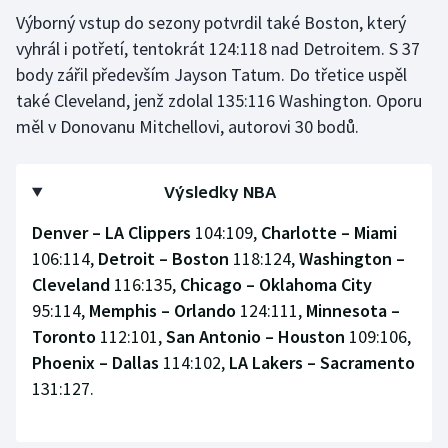
Stolní tenis
Výborný vstup do sezony potvrdil také Boston, který
vyhrál i potřetí, tentokrát 124:118 nad Detroitem. S 37
Triatlon
body zářil především Jayson Tatum. Do třetice uspěl
také Cleveland, jenž zdolal 135:116 Washington. Oporu
Veslování
měl v Donovanu Mitchellovi, autorovi 30 bodů.
Vodní slalom
Výsledky NBA
Volejbal
Denver – LA Clippers
104:109,
Charlotte – Miami
Ostatní
106:114,
Detroit – Boston
118:124,
Washington –
Cleveland
116:135,
Chicago – Oklahoma City
95:114,
Memphis – Orlando
124:111,
Minnesota –
Toronto
112:101,
San Antonio – Houston
109:106,
Phoenix – Dallas
114:102,
LA Lakers – Sacramento
131:127.