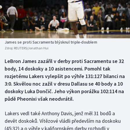
Baseball a softbal
Soutěže
Basketbal
Historické návraty
Biatlon
Aplikace ČT sport
James se proti Sacramentu blýsknul triple-doublem
Boby a skeleton
AZ kvíz
Zdroj:
REUTERS/Jonathan Hui
Box
LeBron James zazářil v derby proti Sacramentu se 32
body, 14 doskoky a 10 asistencemi. Pomohl tak
Curling
rozjetému Lakers vylepšit po výhře 131:127 bilanci na
3:0. Skvělou noc zažil v dresu Dallasu se 40 body a 10
Dostihy
doskoky Luka Dončič. Jeho výkon porážku 102:114 na
půdě Pheonixi však neodvrátil.
Florbal
Lakers vedl také Anthony Davis, jenž měl 31 bodů a
Futsal
devět doskoků. Vítězové vládli především na doskoku
(45:32) a o výhře v kalifornském derby rozhodli v
Golf