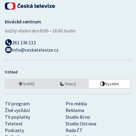
Divácké centrum
každý všední den:
8:00—16:00 hodin
261 136 113
info@ceskatelevize.cz
Vzhled
Světlý
Tmavý
Systém
TV program
Pro média
Živé vysílání
Reklama
TV poplatky
Studio Brno
Teletext
Studio Ostrava
Podcasty
Rada ČT