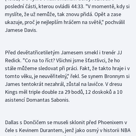
poslední části, kterou ovládli 44:33. "V momentě, kdy si
myslíte, že už nemůže, tak znovu přidá. Opět a zase
Gymnastika
ukazuje, proč je nejlepším hráčem na světě," pochválil
Házená
Jamese Davis.
Jezdectví
Před devětatřicetiletým Jamesem smekl i trenér JJ
Judo
Redick. "Co na to říct? Všichni jsme šťastlivci, že ho
stále můžeme sledovat při práci. Fakt, že takto hraje i v
Krasobruslení
tomto věku, je neuvěřitelný," řekl. Se synem Bronnym si
James tentokrát nezahrál, zůstal na lavičce. V dresu
Lezení
Kings měl triple double za 29 bodů, 12 doskoků a 10
asistencí Domantas Sabonis.
Lyže a snowboard
Moderní pětiboj
Dallas s Dončičem se museli sklonit před Phoenixem v
čele s Kevinem Durantem, jenž jako osmý v historii NBA
Motorsport