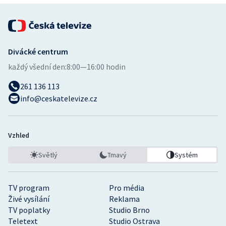
Divácké centrum
každý všední den:
8:00—16:00 hodin
261 136 113
info@ceskatelevize.cz
Vzhled
Světlý
Tmavý
Systém
TV program
Pro média
Živé vysílání
Reklama
TV poplatky
Studio Brno
Teletext
Studio Ostrava