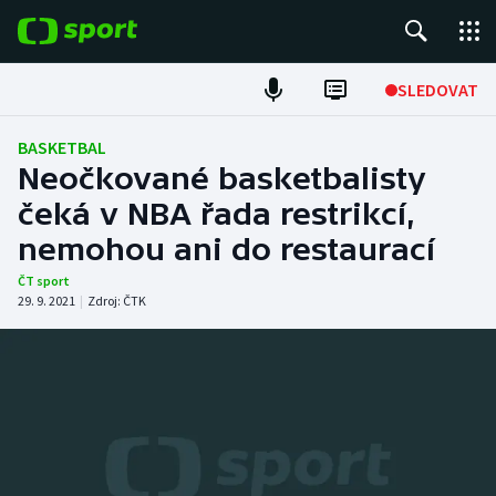
POPULÁRNÍ
SLEDOVAT
Fotbal
BASKETBAL
Neočkované basketbalisty
Hokej
čeká v NBA řada restrikcí,
nemohou ani do restaurací
Tenis
ČT sport
Atletika
29. 9. 2021
|
Zdroj:
ČTK
Cyklistika
DALŠÍ SPORTY
Americký fotbal
NEPŘEHLÉDNĚTE