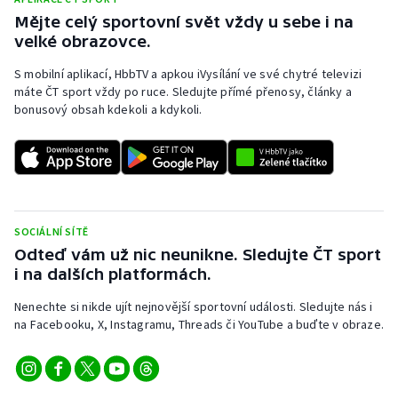
Stolní tenis
Mějte celý sportovní svět vždy u sebe i na
velké obrazovce.
Triatlon
S mobilní aplikací, HbbTV a apkou iVysílání ve své chytré televizi
máte ČT sport vždy po ruce. Sledujte přímé přenosy, články a
Veslování
bonusový obsah kdekoli a kdykoli.
Vodní slalom
Volejbal
Ostatní
SOCIÁLNÍ SÍTĚ
Odteď vám už nic neunikne. Sledujte ČT sport
i na dalších platformách.
Nenechte si nikde ujít nejnovější sportovní události. Sledujte nás i
na Facebooku, X, Instagramu, Threads či YouTube a buďte v obraze.