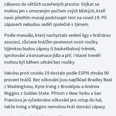
zábavou do větších uzavřených prostor. Stýkat se
mohou jen s omezeným počtem svých blízkých, kteří
Gymnastika
navíc předtím musejí podstoupit test na covid-19. Při
zápasech nebudou sedět společně s týmem.
Házená
Podle manuálu, který nachystalo vedení ligy s hráčskou
Jezdectví
asociací, zůstane hráčům povinnost nosit roušky.
Výjimkou budou zápasy či basketbalový trénink,
Judo
sprchování a konzumace jídla a pití. I hlavní trenéři
mohou být během utkání bez roušky.
Krasobruslení
Vakcínu proti covidu-19 dostalo podle ESPN zhruba 90
Lezení
procent hráčů. Bez očkování jsou například Bradley Beal
z Washingtonu, Kyrie Irving z Brooklynu a Andrew
Lyže a snowboard
Wiggins z Golden State. Přitom v New Yorku a San
Moderní pětiboj
Franciscu je vyžadováno očkování pro vstup do hal,
takže Irving a Wiggins nemohou hrát domácí zápasy.
Motorsport