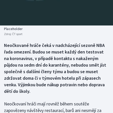
Baseball a softbal
Soutěže
Basketbal
Historické návraty
Biatlon
Aplikace ČT sport
Placeholder
Zdroj:
ČT sport
Boby a skeleton
AZ kvíz
Neočkované hráče čeká v nadcházející sezoně NBA
řada omezení. Budou se muset každý den testovat
Box
na koronavirus, v případě kontaktu s nakaženým
Curling
půjdou na sedm dní do karantény, nebudou smět jíst
společně s dalšími členy týmu a budou se muset
Dostihy
zdržovat doma či v týmovém hotelu při zápasech
venku. Výjimkou bude nákup potravin nebo doprava
Florbal
dětí do školy.
Futsal
Neočkovaní hráči mají rovněž během soutěže
zapovězeny návštěvy restaurací, barů ani nesmějí za
Golf