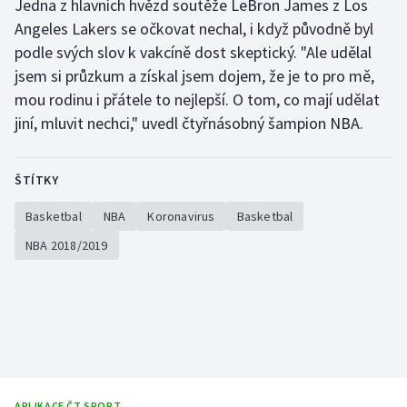
Jedna z hlavních hvězd soutěže LeBron James z Los
Angeles Lakers se očkovat nechal, i když původně byl
Olympijské hry
podle svých slov k vakcíně dost skeptický. "Ale udělal
Parasport
jsem si průzkum a získal jsem dojem, že je to pro mě,
mou rodinu i přátele to nejlepší. O tom, co mají udělat
Plavání
jiní, mluvit nechci," uvedl čtyřnásobný šampion NBA.
Plážový volejbal
ŠTÍTKY
Ragby
Basketbal
NBA
Koronavirus
Basketbal
Rychlobruslení
NBA 2018/2019
Rychlostní kanoistika
Short track
Sportovní střelba
APLIKACE ČT SPORT