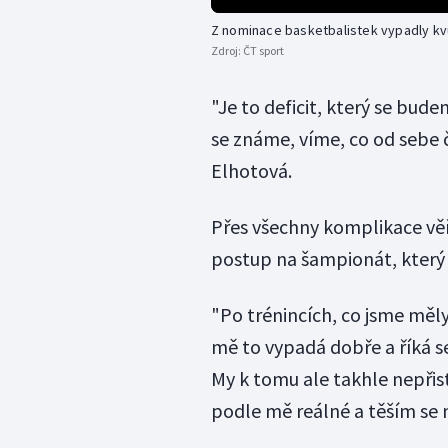
Z nominace basketbalistek vypadly kvů
Zdroj:
ČT sport
"Je to deficit, který se bud
se známe, víme, co od sebe 
Elhotová.
Přes všechny komplikace věř
postup na šampionát, který v
"Po trénincích, co jsme měl
mě to vypadá dobře a říká 
My k tomu ale takhle nepřis
podle mě reálné a těším se n