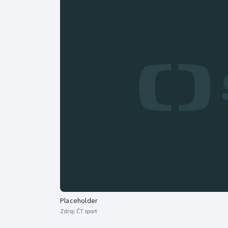
Curling
Dostihy
Florbal
Futsal
Golf
Gymnastika
Placeholder
Zdroj:
ČT sport