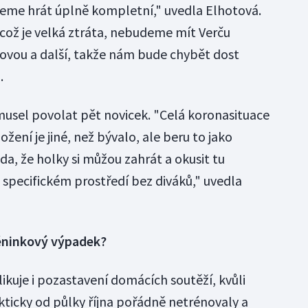
žeme hrát úplně kompletní," uvedla Elhotová.
což je velká ztráta, nebudeme mít Verču
ovou a další, takže nám bude chybět dost
.
musel povolat pět novicek. "Celá koronasituace
ožení je jiné, než bývalo, ale beru to jako
a, že holky si můžou zahrát a okusit tu
 specifickém prostředí bez diváků," uvedla
réninkový výpadek?
kuje i pozastavení domácích soutěží, kvůli
ticky od půlky října pořádně netrénovaly a