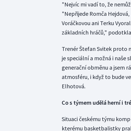
"Nejvíc mi vadí to, že nemů
"Nepřijede Romča Hejdová, 
Voráčkovou ani Terku Vyoral
základních hráčů," podotkla
Trenér Štefan Svitek proto 
je speciální a možná i naše sl
generační obměnu a jsem rád
atmosféru, i když to bude ve
Elhotová.
Co s týmem udělá herní i t
Situaci českému týmu kompli
kterému basketbalistky prak