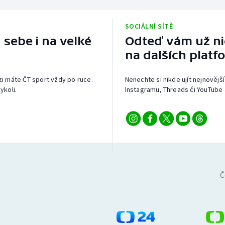
SOCIÁLNÍ SÍTĚ
 sebe i na velké
Odteď vám už nic
na dalších platf
izi máte ČT sport vždy po ruce.
Nenechte si nikde ujít nejnovější
ykoli.
Instagramu, Threads či YouTube 
Č