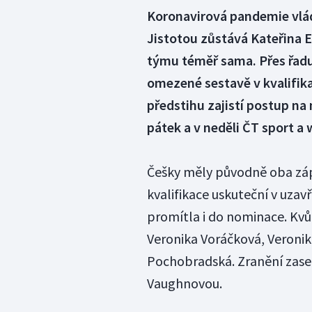
Koronavirová pandemie vlád
Jistotou zůstává Kateřina 
týmu téměř sama. Přes řadu 
omezené sestavě v kvalifika
předstihu zajistí postup na
pátek a v neděli ČT sport a 
Češky měly původně oba záp
kvalifikace uskuteční v uzav
promítla i do nominace. Kvů
Veronika Voráčková, Veronik
Pochobradská. Zranění zase 
Vaughnovou.