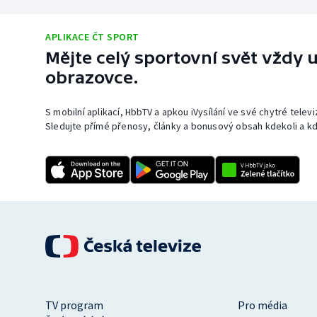
APLIKACE ČT SPORT
Mějte celý sportovní svět vždy u
obrazovce.
S mobilní aplikací, HbbTV a apkou iVysílání ve své chytré telev
Sledujte přímé přenosy, články a bonusový obsah kdekoli a kd
TV program
Pro média