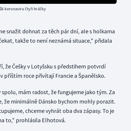
li koronaviru čtyři hráčky
eme snažit dohnat za těch pár dní, ale s holkama
čekat, takže to není neznámá situace," přidala
í, že Češky v Lotyšsku s předstihem potvrdí
 příštím roce přivítají Francie a Španělsko.
y spolu, mám radost, že fungujeme jako tým. Za
se, že minimálně Dánsko bychom mohly porazit.
tupujeme, chceme vyhrát oba dva zápasy. To je
a to," prohlásila Elhotová.