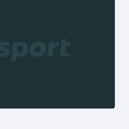
Moderní pětiboj
Triatlon
Motorsport
Veslování
Olympijské hry
Vodní slalom
Parasport
Volejbal
Plavání
Ostatní
Plážový volejbal