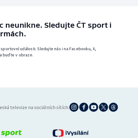
 neunikne. Sledujte ČT sport i
ormách.
 sportovní události. Sledujte nás i na Facebooku, X,
a buďte v obraze.
eská televize na sociálních sítích: