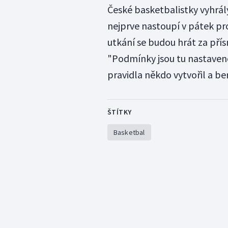
České basketbalistky vyhrály
nejprve nastoupí v pátek prot
utkání se budou hrát za přís
"Podmínky jsou tu nastavené
pravidla někdo vytvořil a ber
ŠTÍTKY
Basketbal