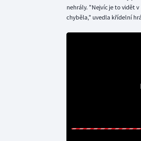
nehrály. "Nejvíc je to vidět 
chyběla," uvedla křídelní h