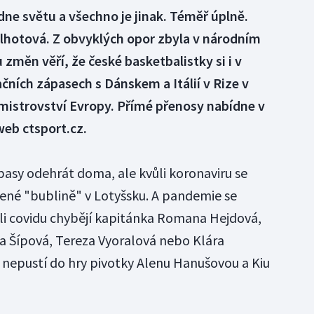
ne světu a všechno je jinak. Téměř úplně.
Elhotová. Z obvyklých opor zbyla v národním
změn věří, že české basketbalistky si i v
čních zápasech s Dánskem a Itálií v Rize v
 mistrovství Evropy. Přímé přenosy nabídne v
web ctsport.cz.
asy odehrát doma, ale kvůli koronaviru se
řené "bublině" v Lotyšsku. A pandemie se
li covidu chybějí kapitánka Romana Hejdová,
a Šípová, Tereza Vyoralová nebo Klára
nepustí do hry pivotky Alenu Hanušovou a Kiu